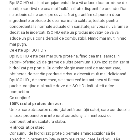
Bpi ISO HD și-a luat angajamentul de a vă aduce doar produse de
Under Armour
nutriție sportivă de cea mai înaltă calitate disponibile oriunde. Dar
Universal
nu trebuie să ne crezi pe cuvânt. Noi garantăm că punem doar
Vitargo
ingrediente proteice de cea mai înaltă calitate, testate pentru
concordanță la normale actuale din sănătate, iar vouă nu vă rămâe
Weider
decât să le încercați. ISO HD este un produs inovativ, ce vă va
Zenana
aduce un plus considerabil de combustibil. Nimic mai mult, nimic
mai puțin.
Ce este Bpi ISO HD ?
Bpi ISO HD este cea mai pura proteina, fiind cea mai saraca in
calorii- oferind 25 de grame de ultra premium 100% izolat din zer si
hidrolizat per portie. Cu o tehnologie avansată de aromatizare,
obtinerea de zer din produsele dvs. a devenit mult mai delicioasă.
Bpi ISO HD , de asemenea, se amestecă instantaneu și fiecare
pachet conține mai multe doze de ISO HD dcât oferă orice
competitor.
Ce conține?
100% izolat proteic din zer:
Un zer care absoarbe rapid (datorită purității sale), care conduce la
sinteza proteinelor în interiorul corpului și alimentează cu
combustibil musculatura slabă.
Hidrozilat proteic
Consumul de hidrolizat proteic permite aminoacizilor să fie
absorbiți în organism într-un ritm mai rapid, care, la rândul său