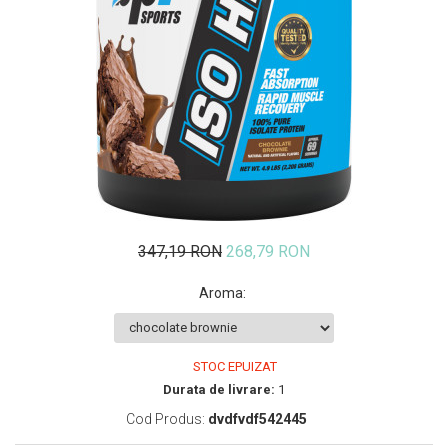
Insulated
Vitamine bărbați / femei
JNX Sports
Îngrijire personală
Kaged
Kevin Levrone
MEX
Muscle Meds
Muscle Pharm
Muscletech
Mutant
347,19 RON
268,79 RON
Naughty Boy
Neocell
Aroma
:
Nordic Naturals
NOW Foods
Nutrend
STOC EPUIZAT
Nutrex
Durata de livrare:
1
Olimp Sport Nutrition
Cod Produs:
dvdfvdf542445
Optimum Nutrition