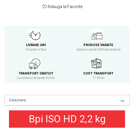
Osavi
Adauga la Favorite
PerfectShaker
PeScience
Power System
Pro Supps
Pro Tan
LIVRARE 24H
PRODUSE VARIATE
Oriunde in tara
Gama cu peste 3000 de produse
Puritan`s Pride
Raw Nutrition
REDCON1
TRANSPORT GRATUIT
COST TRANSPORT
Revoflex
La comenzi de peste 450 lei
17.99 lei
Rich Piana 5% Nutrition
RIPT
Scitec
Descriere
Scivation
Skill Nutrition
Bpi ISO HD 2,2 kg
Smart Shake
Swanson