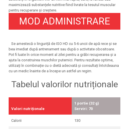
maximizează substanțele nutritive fiind livrate la tesutul muscular
pentru recuperare și creștere.
MOD ADMINISTRARE
Se amestecă o linguriță de ISO HD cu 5-6 uncii de apă rece și se
bea imediat după antrenament sau după o activitate obositoare.
Pot fi luate în orice moment al zilei pentru a grăbi recuperarea și a
ajuta la construirea muschilor puternici. Pentru rezultate optime,
utilizați în combinație cu o dietă adecvată și consultați întotdeauna
cu un medic înainte de a începe un astfel un regim.
Tabelul valorilor nutriționale
1 portie (32 g)
Valori nutriționale
Serviri: 70
Calorii
130