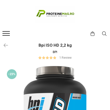
Proteine & Nutriție Sportivă
Vitamine, Minerale & Sănătate
Aminoacizi & Performanță
Slăbire & Tonifiere
Accesorii
Suport Testosteron
Producatori
Batoane & Snacks
Articulații / Colagen / Mobilitate
Pre-workout
Stim Free
Aparate masaj
Boostere naturale
Applied Nutrition
BPI
Gainere
Grăsimi sănătoase / Sănătatea
Creatină
Arzătoare de grăsimi
Ceasuri Digitale
Libido/Afrodisiace
inimii
BSN
Proteine
Oxizi Nitrici/Pompare
Diuretice
Echipament
Calitatea somnului
Bpi ISO HD 2,2 kg
Cellucor
Antioxidanți / Acid alfa lipoic
Suplimente Gata-de-băut
Post Workout / Recuperare
Green Coffee / Ceai Verde
Mănuși
Anti estrogeni
BPI
ChildLife Nutrition
Enzime digestive/Probiotice
BCAA / EAA
Keto
Shakere
PCT / Echilibrare hormonală
1 Review
Dedicated
Hepatoprotector / Rinichi /
Glutamina
Suprimare apetit
Dorian Yates
Detoxifiere
Dymatize
Energizanți / Performanță
-23%
Imunitate / Anti-stres /
EFX
Neurotransmițători
Aminoacizi complecși / lichizi
Evogen
Minerale
Beta-Alanină / Citrulină / Arginină
Gaspari Nutrition
Multivitamine / Complexe
Intra-Workout / Electroliți
GLC2000
Nootropice / Focus mental
Repartizatori de nutrienți
Gold's Gym
Himalaya
Vitamine A, B, C, D, E, K