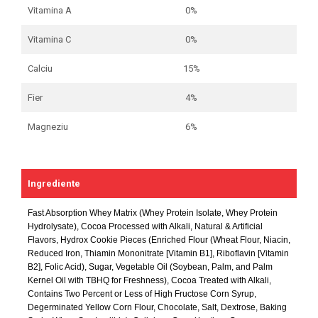
Vitamina A
0%
Vitamina C
0%
Calciu
15%
Fier
4%
Magneziu
6%
Ingrediente
Fast Absorption Whey Matrix (Whey Protein Isolate
, Whey Protein
Hydrolysate)
, Cocoa Processed with Alkali
, Natural & Artificial
Flavors
, Hydrox Cookie Pieces (Enriched Flour (Wheat Flour
, Niacin
,
Reduced Iron
, Thiamin Mononitrate [Vitamin B1]
, Riboflavin [Vitamin
B2]
, Folic Acid)
, Sugar
, Vegetable Oil (Soybean
, Palm
, and Palm
Kernel Oil with TBHQ for Freshness)
, Cocoa Treated with Alkali
,
Contains Two Percent or Less of High Fructose Corn Syrup
,
Degerminated Yellow Corn Flour
, Chocolate
, Salt
, Dextrose
, Baking