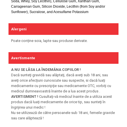
Soda
, Whey
, Soy Lecithin)
, Cellulose Gum
, Xanthan Gum
,
Carrageenan Gum
, Silicon Dioxide
, Lecithin (from Soy and/or
Sunflower)
, Sucralose
, and Acesulfame Potassium
Alergeni
Poate conține soia, lapte sau produse derivate.
Avertismente
A NU SE LĂSA LA ÎNDEMÂNA COPIILOR !
Dacă sunteţi gravidă sau alăptaţi, dacă aveţi sub 18 ani, sau
aveţi orice afecţiuni cunoscute sau suspecte, si dacă luaţi
medicamente cu prescripţie sau medicamente OTC, vorbiţi cu
medicul dumneavoastră înainte de a lua acest produs .
AVERTISMENT !
Cusultaţi-vă medicul înainte de a utiliza acest
produs dacă luaţi medicamente de orice tip, sau sunteţi în
îngrijirea unui medic !
Nu se utilizează de către persoanele sub 18 ani, femeile gravide
sau care alăptează !