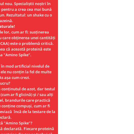
ul nou. Specialiștii noștri în
u pentru a crea cea mai bună
n. Rezultatul: un shake cu o
cazeină.
aturale!
le lor, cum ar fi: susținerea
 care obținerea unei cantități
(BCAA) este o problemă critică.
ea că această proteină este
a "Amino Spike".
 în mod artificial nivelul de
 ele nu conțin la fel de multe
As așa cum crezi.
lucru?
 conținutul de azot, dar testul
um ar fi glicină) și / sau alți
el, brandurile care practică
e conține compuși, cum ar fi
deviază încă de la testare de la
eclară.
că "Amino Spike"?
nă declarată. Fiecare proteină