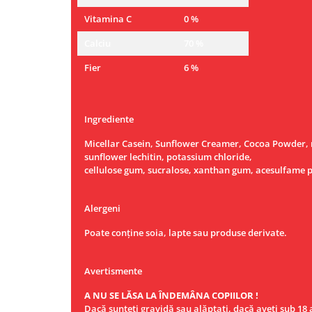
Vitamina C
0 %
Calciu
70 %
Fier
6 %
Ingrediente
Micellar Casein, Sunflower Creamer, Cocoa Powder, na
sunflower lechitin, potassium chloride,
cellulose gum, sucralose, xanthan gum, acesulfame 
Alergeni
Poate conține soia, lapte sau produse derivate.
Avertismente
A NU SE LĂSA LA ÎNDEMÂNA COPIILOR !
Dacă sunteţi gravidă sau alăptaţi, dacă aveţi sub 18 a