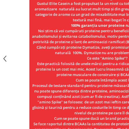
Gustul Elite Casein a fost propulsat la un nivel cu tot
aromatizare naturală au lucrat mult timp și din gre
categorie de arome cu un grad de mixabilitate mai bu
textură mai fină, mai bogat în 
100% garanția unor proteine ​​n
Noi știm că voi cumpărati proteine ​​pentru beneficii
anabolismului și evitarea catabolismului, motiv pentru
potrivită de proteine ​​și lanț de aminoacizi ramificat 
Când cumpărați proteine ​​Dymatize, aveți promisiun
naturală 100%. Dymatize nu are problem
Ce este "Amino Spike"?
Este practică folosită de unele mărci pentru a ridica
proteine ​​la un cost mai mic. Acest lucru înseamnă că
proteine ​​musculare de construire și BCA
Cum se poate întâmpla acest 
Procesul de testare standard pentru proteine ​​măsoară
nu poate spune diferența dintre proteine, aminoacizi (c
compuși conțînând azot (cum ar fi de creatina). Astf
"amino Spike" se folosesc de un azot mai ieftin car
glicină și taurină pentru a reduce costurile în timp ce 
nivelul de proteine ​​pe care îl d
Cum se poate spune dacă un brand practi
Se face raportul dintre BCAAs la cantitatea de protei