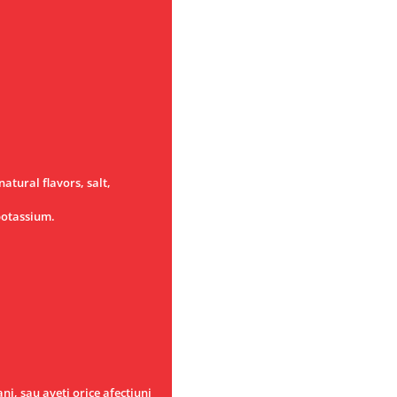
tural flavors, salt,
potassium.
ni, sau aveţi orice afecţiuni