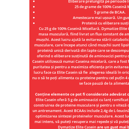
Eliberare prelungită pe perioade l
Under Armour
25 de grame de 100% Caseină M
Universal
5 grame de BCAA.
Amestecare mai ușoară. Un gus
Vitargo
Proteină cu eliberare susț
Weider
Cu 25 g de 100% Caseină Micellară, Dymatize Elite 
Zenana
masa musculară, fiind livrat un flux constant de am
mușchi. Acest lucru ajută la evitarea stării cataboli
musculare, care începe atunci când mușchii sunt lipsiț
proteină unică derivată din lapte care se descompun
oferind o eliberare susținută de aminoacizi pentru 
Casein utilizează numai Caseina micelară, care a fost f
puritatea și pentru a maximiza eficiența prin evitare
lucru face ca Elite Casein să fie alegerea ideală în or
nu o să te poți alimenta cu proteine pentru cel puțîn 4
se face pauză de la alimenta
Conține elemente ce pot fi considerate adevărat 
Elite Casein oferă 5 g de aminoacizi cu lanț ramificat
construirea de proteine ​​musculare și pentru o vitez
un antrenament. Acest BCAAs include 2,4g de L-leucină
optimizarea sintezei proteinelor musculare. Acest lu
mai intens, vă puteți recupera mai repede și vă puteți
Dymatize Elite Casein
are un gust mai 