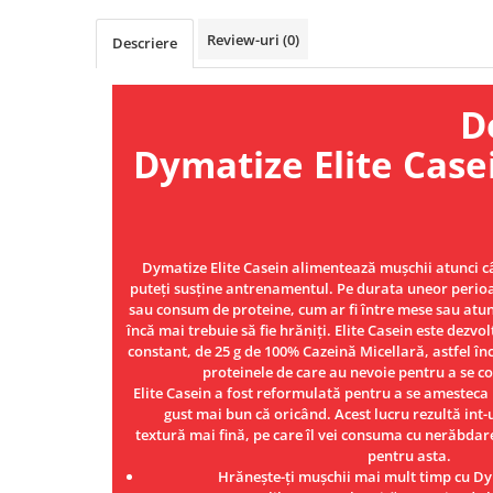
Osavi
Review-uri
(0)
Descriere
PerfectShaker
PeScience
Power System
Descri
Pro Supps
Dymatize Elite Case
Pro Tan
Puritan`s Pride
Raw Nutrition
REDCON1
Dymatize Elite Casein alimentează mușchii atunci
Revoflex
puteți susține antrenamentul. Pe durata uneor perioa
Rich Piana 5% Nutrition
sau consum de proteine, cum ar fi între mese sau atun
încă mai trebuie să fie hrăniți. Elite Casein este dezvol
RIPT
constant, de 25 g de 100% Cazeină Micellară, astfel în
Scitec
proteinele de ​​care au nevoie pentru a se c
Scivation
Elite Casein a fost reformulată pentru a se amesteca
gust mai bun că oricând. Acest lucru rezultă int
Skill Nutrition
textură mai fină, pe care îl vei consuma cu nerăbdar
Smart Shake
pentru asta.
Hrănește-ți mușchii mai mult timp cu Dym
Swanson