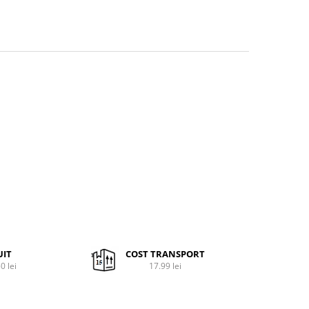
UIT
COST TRANSPORT
0 lei
17.99 lei