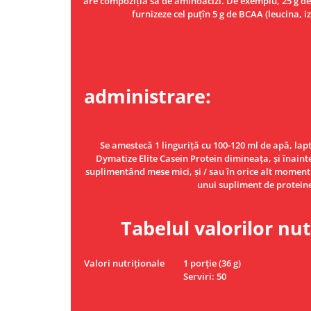
are compoziția sa de aminoacizi. De exemplu, 25 g de p
furnizeze cel puțîn 5 g de BCAA (leucina, i
Mo
administrare:
Se amestecă 1 linguriță cu 100-120 ml de apă, lapte 
Dymatize Elite Casein Protein dimineața, și înaint
suplimentând mese mici, și / sau în orice alt moment
unui supliment de proteine
Tabelul valorilor nut
Valori nutriționale
1 porție (36 g)
Serviri: 50