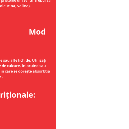
roteine ​​din zer ar trebui să
zoleucina, valina).
d
sau alte lichide. Utilizați
e de culcare, înlocuind sau
 în care se dorește absorbția
 .
riționale: