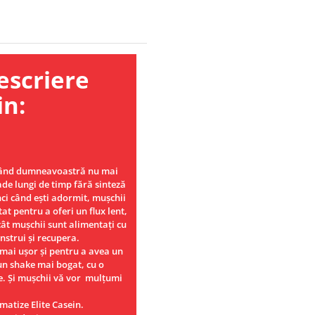
ere
in:
 când dumneavoastră nu mai
de lungi de timp fără sinteză
ci când ești adormit, mușchii
tat pentru a oferi un flux lent,
cât mușchii sunt alimentați cu
onstrui și recupera.
 mai ușor și pentru a avea un
-un shake mai bogat, cu o
e. Și mușchii vă vor mulțumi
atize Elite Casein.