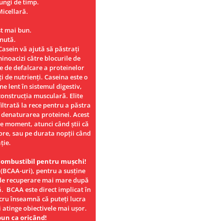
ungi de timp.
icellară.
t mai bun.
inută.
Casein vă ajută să păstrați
inoacizi către blocurile de
ce de defalcare a proteinelor
i de nutrienți. Caseina este o
e lent în sistemul digestiv,
construcția musculară. Elite
iltrată la rece pentru a păstra
a denaturarea proteinei. Acest
ice moment, atunci când știi că
 ore, sau pe durata nopții când
ție.
combustibil pentru mușchi!
 (BCAA-uri), pentru a susține
ă de recuperare mai mare după
. BCAA este direct implicat în
cru înseamnă că puteți lucra
 atinge obiectivele mai ușor.
bun ca oricând!