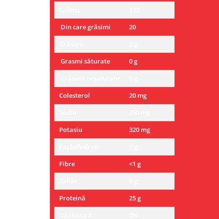
Calorii
130
Din care grăsimi
20
Grăsimi
2 g
Grasmi săturate
0 g
Grăsimi nesaturate
0 g
Colesterol
20 mg
Sodiu
250 mg
Potasiu
320 mg
Carbohidrați
2 g
Fibre
<1 g
Zahăr
0 g
Proteină
25 g
Vitamina A
0%