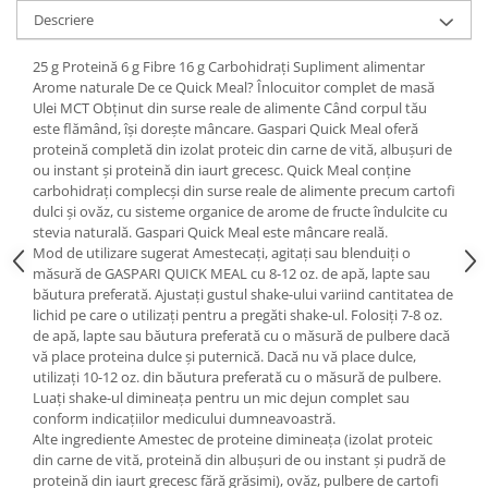
Under Armour
Descriere
Universal
25 g Proteină 6 g Fibre 16 g Carbohidrați Supliment alimentar
Vitargo
Arome naturale De ce Quick Meal? Înlocuitor complet de masă
Weider
Ulei MCT Obținut din surse reale de alimente Când corpul tău
Zenana
este flămând, își dorește mâncare. Gaspari Quick Meal oferă
proteină completă din izolat proteic din carne de vită, albușuri de
ou instant și proteină din iaurt grecesc. Quick Meal conține
carbohidrați complecși din surse reale de alimente precum cartofi
dulci și ovăz, cu sisteme organice de arome de fructe îndulcite cu
stevia naturală. Gaspari Quick Meal este mâncare reală.
Mod de utilizare sugerat Amestecați, agitați sau blenduiți o
măsură de GASPARI QUICK MEAL cu 8-12 oz. de apă, lapte sau
băutura preferată. Ajustați gustul shake-ului variind cantitatea de
lichid pe care o utilizați pentru a pregăti shake-ul. Folosiți 7-8 oz.
de apă, lapte sau băutura preferată cu o măsură de pulbere dacă
vă place proteina dulce și puternică. Dacă nu vă place dulce,
utilizați 10-12 oz. din băutura preferată cu o măsură de pulbere.
Luați shake-ul dimineața pentru un mic dejun complet sau
conform indicațiilor medicului dumneavoastră.
Alte ingrediente Amestec de proteine dimineața (izolat proteic
din carne de vită, proteină din albușuri de ou instant și pudră de
proteină din iaurt grecesc fără grăsimi), ovăz, pulbere de cartofi