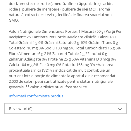
dulci, amestec de fructe (zmeură, afine, căpșuni, cireșe acide,
rodie și pulbere de merișoare), pulbere de ulei MCT, aromă
naturală, extract de stevia și lecitină de floarea-soarelui non-
GMO.
Valori Nutriționale Dimensiunea Porției: 1 Măsură (50 g) Porții Per
Recipient: 25 Cantitate Per Porție %Valoare Zilnică* Calorii 180
Total Grăsimi 4 g 6% Grăsimi Saturate 2 g 10% Grăsimi Trans 0 g
Colesterol 10 mg 3% Sodiu 130 mg 5% Total Carbohidrați 16 g 6%
Fibre Alimentare 6 g 21% Zaharuri Totale 2 g ** Includ 0 g
Zaharuri Adăugate 0% Proteine 25 g 50% Vitamina D 0 mcg 0%
Calciu 104 mg 8% Fier 0 mg 0% Potasiu 165 mg 3% *Valoarea
procentuală zilnică (VD) vă indică cât de mult contribuie un
nutrient într-o porție de alimente la aportul zilnic recomandat.
2,000 de calorii pe zi sunt utilizate pentru sfaturi nutriționale
generale. **Valorile zilnice nu au fost stabilite.
Informatii conformitate produs
Review-uri
(0)