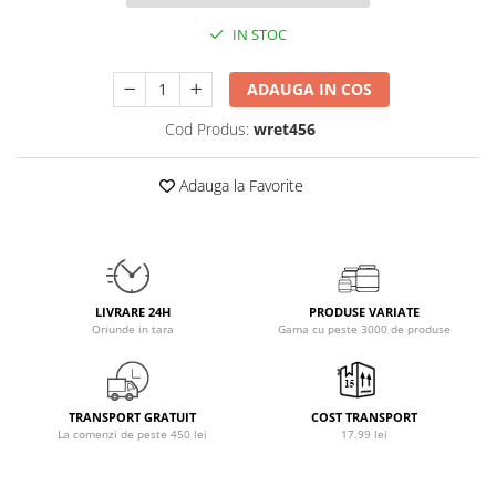
Osavi
IN STOC
PerfectShaker
PeScience
ADAUGA IN COS
Power System
Cod Produs:
wret456
Pro Supps
Pro Tan
Adauga la Favorite
Puritan`s Pride
Raw Nutrition
REDCON1
Revoflex
Rich Piana 5% Nutrition
LIVRARE 24H
PRODUSE VARIATE
Oriunde in tara
Gama cu peste 3000 de produse
RIPT
Scitec
Scivation
TRANSPORT GRATUIT
COST TRANSPORT
Skill Nutrition
La comenzi de peste 450 lei
17.99 lei
Smart Shake
Swanson