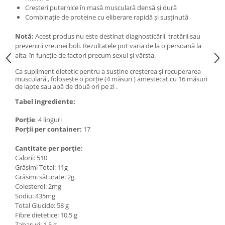
Creșteri puternice în masă musculară densă și dură
Combinație de proteine cu eliberare rapidă și susținută
Notă:
Acest produs nu este destinat diagnosticării, tratării sau
prevenirii vreunei boli. Rezultatele pot varia de la o persoană la
alta, în funcție de factori precum sexul și vârsta.
Ca supliment dietetic pentru a susține creșterea și recuperarea
musculară , folosește o porție (4 măsuri ) amestecat cu 16 măsuri
de lapte sau apă de două ori pe zi .
Tabel ingrediente:
Porție
: 4 linguri
Porții per container:
17
Cantitate per porție:
Calorii: 510
Grăsimi Total: 11g
Grăsimi săturate: 2g
Colesterol: 2mg
Sodiu: 435mg
Total Glucide: 58 g
Fibre dietetice: 10,5 g
Zaharuri: 1,5 g