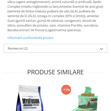
siliciu (agent antiaglomerant), aromă naturală și artificială, lipidic
Complex (mediu trigliceride cu lanț,Amestec Esențial de acizi grași
[semințe de limba-mielului pulbere de ulei (GLA), pulbere de
semințe de în (ĂLA), omega III complex (EPA și DHA))], amestec
Gum (gumă xantan, gumă de celuloză, caragenan), dioxid de
siliciu, acesulfam de potasiu, sare, vitamina Pre-Mix, sucraloza,
Banaba extract de frunze (Lagestroemia speciosa).
Informatii conformitate produs
Review-uri
(2)
PRODUSE SIMILARE
-11%