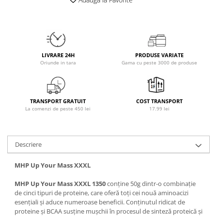
Osavi
PerfectShaker
PeScience
Power System
LIVRARE 24H
PRODUSE VARIATE
Pro Supps
Oriunde in tara
Gama cu peste 3000 de produse
Pro Tan
Puritan`s Pride
Raw Nutrition
TRANSPORT GRATUIT
COST TRANSPORT
REDCON1
La comenzi de peste 450 lei
17.99 lei
Revoflex
Rich Piana 5% Nutrition
Descriere
RIPT
Scitec
MHP Up Your Mass XXXL
Scivation
MHP Up Your Mass XXXL 1350
conține 50g dintr-o combinație
Skill Nutrition
de cinci tipuri de proteine, care oferă toți cei nouă aminoacizi
Smart Shake
esențiali și aduce numeroase beneficii. Conținutul ridicat de
Swanson
proteine și BCAA susține mușchii în procesul de sinteză proteică și