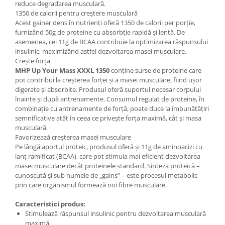
reduce degradarea musculară.
Under Armour
1350 de calorii pentru creștere musculară
Universal
Acest gainer dens în nutrienți oferă 1350 de calorii per porție,
Vitargo
furnizând 50g de proteine cu absorbție rapidă și lentă. De
asemenea, cei 11g de BCAA contribuie la optimizarea răspunsului
Weider
insulinic, maximizând astfel dezvoltarea masei musculare.
Zenana
Crește forța
MHP Up Your Mass XXXL 1350
conține surse de proteine care
pot contribui la creșterea forței și a masei musculare, fiind ușor
digerate și absorbite. Produsul oferă suportul necesar corpului
înainte și după antrenamente. Consumul regulat de proteine, în
combinație cu antrenamente de forță, poate duce la îmbunătățiri
semnificative atât în ceea ce privește forța maximă, cât și masa
musculară.
Favorizează creșterea masei musculare
Pe lângă aportul proteic, produsul oferă și 11g de aminoacizi cu
lanț ramificat (BCAA), care pot stimula mai eficient dezvoltarea
masei musculare decât proteinele standard. Sinteza proteică –
cunoscută și sub numele de „gains” – este procesul metabolic
prin care organismul formează noi fibre musculare.
Caracteristici produs:
Stimulează răspunsul insulinic pentru dezvoltarea musculară
maximă