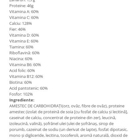
Proteine​​: 46g
Vitamina A: 60%
Vitamina C: 60%
Calciu: 128%
Fier: 46%
Vitamina D: 60%
Vitamina E: 60%
Tiamina: 60%
Riboflavină: 60%
Niacina: 60%
Vitamina B6: 60%
Acid folic: 60%
Vitamina B12: 60%
Biotina: 60%
Acid pantotenic: 60%
Fosfor: 102%
Ingrediente:
AMESTEC DE CARBOHIDRAȚI(orz, ovăz, fibre de ovăz), proteine ​​
amestec (izolat de proteină de soia [cu fosfat de calciu și lecitină],
caseinat de calciu, concentrat de proteine ​​din zer), leucină,
izoleucină, valină), șofrănel ulei (ulei de șofrănaș, sirop de
porumb, cazeinat de sodiu (un derivat de lapte), fosfat dipotasic,
mono și digliceride, lecitina, tocoferoli, aromă naturală, dioxid de