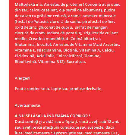
Maltodextrina, Amestec de proteine ( Concentrat proteic
din zer, calciu caseinat, ou- sursă de albumina), pudra
de cacao cu grăsime redusă, arome, amestec minerale
(fosfat de Potasiu, clorură de sodiu, pirofosfat de fier,
oxid de zinc, gluconat de cupru, sulfat de mangan,
clorură de crom, iodura de potasiu), Trigliceride cu lanț
mediu, Creatina monohidrat, Colină bitartrat,
Glutamină, Inozitol, Amestec de Vitamine (Acid Ascorbic,
Vitamina E, Niacinamina, Biotină, Vitamina A, Calciu,
Piridoxină, Acid Folic, Colecalciferol, Tiamina,
Riboflavină, Vitamina B12), Sucraloza.
Alergeni
Poate conține soia, lapte sau produse derivate.
Avertismente
A NU SE LĂSA LA ÎNDEMÂNA COPIILOR !
Dacă sunteţi gravidă sau alăptaţi, dacă aveţi sub 18 ani,
sau aveţi orice afecţiuni cunoscute sau suspecte, dacă
luaţi medicamente cu prescripţie sau medicamente OTC,