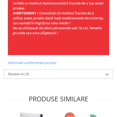
vorbiţi cu medicul dumneavoastră înainte de a lua acest
produs .
AVERTISMENT !
Consultaţi-vă medicul înainte de a
utiliza acest produs dacă luaţi medicamente de orice tip,
sau sunteţi în îngrijirea unui medic !
Nu se utilizează de către persoanele sub 18 ani, femeile
gravide sau care alăptează !
Informatii conformitate produs
Review-uri
(3)
PRODUSE SIMILARE