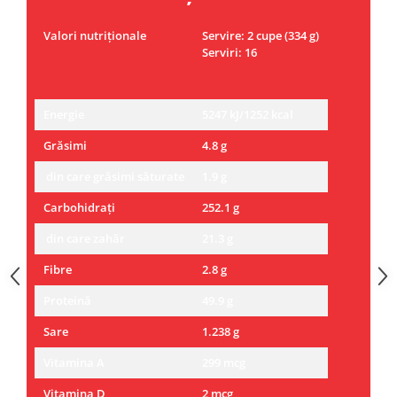
Valori nutriționale
Servire: 2 cupe (334 g)
Serviri: 16
Energie
5247 kJ/1252 kcal
Grăsimi
4.8 g
din care grăsimi săturate
1.9 g
Carbohidrați
252.1 g
din care zahăr
21.3 g
Fibre
2.8 g
Proteină
49.9 g
Sare
1.238 g
Vitamina A
299 mcg
Vitamina D
2 mcg