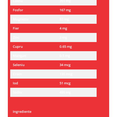
Calciu
351 mg
Fosfor
167 mg
Magneziu
83 mg
Fier
4 mg
Zinc
3 mg
Cupru
0.65 mg
Mangan
0.5 mg
Seleniu
34 mcg
Crom
130 mcg
Iod
51 mcg
Sodiu
495 mg
Ingrediente