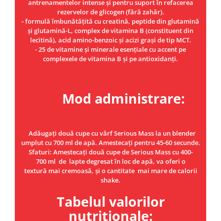
antrenamentelor intense și pentru suport în refacerea
rezervelor de glicogen (fără zahăr).
- formulă îmbunătățită cu creatină, peptide din glutamină
și glutamină-L, complex de vitamina B (constituent din
lecitină), acid amino-benzoic și acizi grași de tip MCT.
- 25 de vitamine și minerale esențiale cu accent pe
complexele de vitamina B și pe antioxidanți.
Mod administrare:
Adăugați două cupe cu vârf Serious Mass la un blender
umplut cu 700 ml de apă. Amestecați pentru 45-60 secunde.
Sfaturi: Amestecați două cupe de Serious Mass cu 400-
700 ml de lapte degresat în loc de apă, va oferi o
textură mai cremoasă, și o cantitate mai mare de calorii
shake.
Tabelul valorilor
nutriționale: