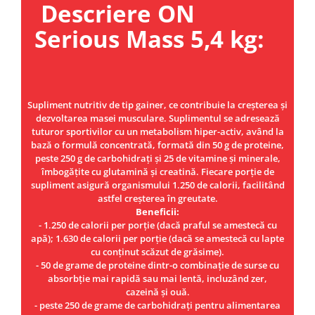
Descriere ON
Under Armour
Universal
Serious Mass 5,4 kg:
Vitargo
Weider
Zenana
Supliment nutritiv de tip gainer, ce contribuie la creșterea și
dezvoltarea masei musculare. Suplimentul se adresează
tuturor sportivilor cu un metabolism hiper-activ, având la
bază o formulă concentrată, formată din 50 g de proteine,
peste 250 g de carbohidrați și 25 de vitamine și minerale,
îmbogățite cu glutamină și creatină. Fiecare porție de
supliment asigură organismului 1.250 de calorii, facilitând
astfel creșterea în greutate.
Beneficii:
- 1.250 de calorii per porție (dacă praful se amestecă cu
apă); 1.630 de calorii per porție (dacă se amestecă cu lapte
cu conținut scăzut de grăsime).
- 50 de grame de proteine dintr-o combinație de surse cu
absorbție mai rapidă sau mai lentă, incluzând zer,
cazeină și ouă.
- peste 250 de grame de carbohidrați pentru alimentarea