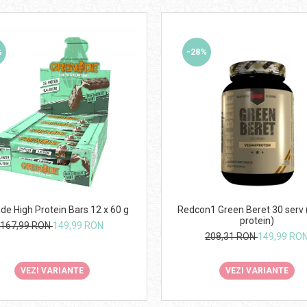
%
-28%
de High Protein Bars 12 x 60 g
Redcon1 Green Beret 30 serv
protein)
167,99 RON
149,99 RON
208,31 RON
149,99 RO
VEZI VARIANTE
VEZI VARIANTE