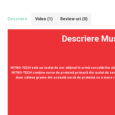
Olimp Sport Nutrition
Optimum Nutrition
Descriere
Video
(1)
Review-uri
(0)
Osavi
PerfectShaker
PeScience
Descriere Muscletec
Power System
Pro Supps
Pro Tan
Puritan`s Pride
NITRO-TECH este un izolat de zer obținut în urmă cercetărilor ș
Raw Nutrition
NITRO-TECH conține surse de proteină primară din izolat de zer,
doar câteva grame din această sursă de proteină cu o mare r
REDCON1
Revoflex
Rich Piana 5% Nutrition
Mod admini
RIPT
Scitec
Scivation