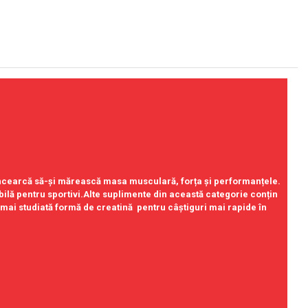
 încearcă să-și mărească masa musculară, forța și performanțele.
ilă pentru sportivi.Alte suplimente din această categorie conțin
ai studiată formă de creatină pentru câștiguri mai rapide în