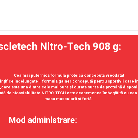
h Nitro-Tech 908 g:
Cea mai puternică formulă proteică concepută vreodată!
tiințifice îndelungate + formulă gainer concepută pentru sportivii care
care este una dintre cele mai pure și curate surse de proteină disponib
ată de bioaviabilitate.NITRO-TECH este deasemenea îmbogățită cu cea m
masa musculară și forță.
strare: