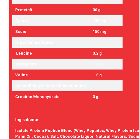
Proteină
30 g
Calciu
188 mg
Sodiu
150 mg
Nitro-Amino Matrix
Leucine
3.2 g
Isoleucine
1.9 g
Valine
1.8 g
Scientifically Studied Musclebuilder
Creatine Monohydrate
3 g
Ingrediente
Isolate Protein Peptide Blend (Whey Peptides, Whey Protein Isol
Palm Oil, Cocoa), Salt, Chocolate Liquor, Natural Flavors, Sod