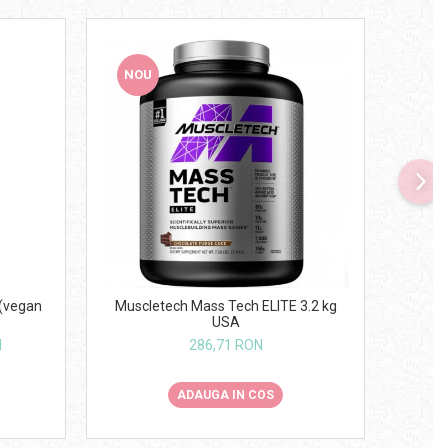
NOU
NO
 (vegan
On Whey
Muscletech Mass Tech ELITE 3.2 kg
USA
N
286,71 RON
ADAUGA IN COS