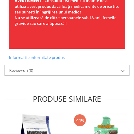
AVERTISMENT !
Consultaţi-vă medicul înainte de a
utiliza acest produs dacă luaţi medicamente de orice tip,
sau sunteţi în îngrijirea unui medic !
Nu se utilizează de către persoanele sub 18 ani, femeile
gravide sau care alăptează !
Informatii conformitate produs
Review-uri
(0)
PRODUSE SIMILARE
-11%