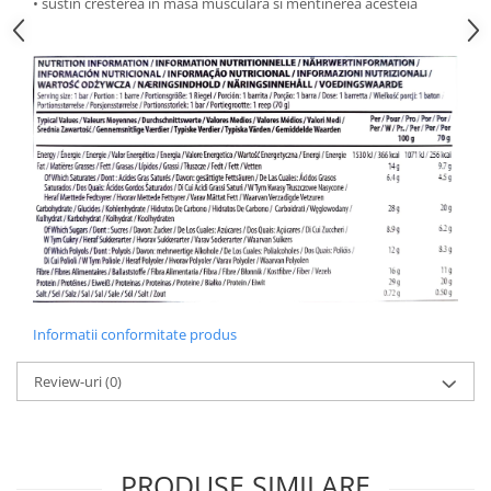
• sustin cresterea in masa musculara si mentinerea acesteia
Under Armour
Universal
Vitargo
Weider
Zenana
Informatii conformitate produs
Review-uri
(0)
PRODUSE SIMILARE