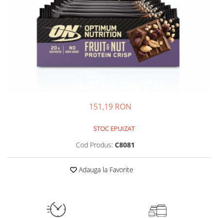
Insulated
Vitamine bărbați / femei
JNX Sports
Îngrijire personală
Kaged
Kevin Levrone
MEX
Muscle Meds
Muscle Pharm
Muscletech
151,19 RON
Mutant
Naughty Boy
STOC EPUIZAT
Neocell
Cod Produs:
C8081
Nordic Naturals
NOW Foods
Adauga la Favorite
Nutrend
Nutrex
Olimp Sport Nutrition
Optimum Nutrition