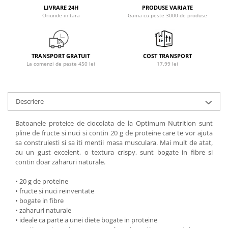
LIVRARE 24H
PRODUSE VARIATE
Osavi
Oriunde in tara
Gama cu peste 3000 de produse
PerfectShaker
PeScience
Power System
TRANSPORT GRATUIT
COST TRANSPORT
Pro Supps
La comenzi de peste 450 lei
17.99 lei
Pro Tan
Puritan`s Pride
Descriere
Raw Nutrition
REDCON1
Batoanele proteice de ciocolata de la Optimum Nutrition sunt
Revoflex
pline de fructe si nuci si contin 20 g de proteine care te vor ajuta
Rich Piana 5% Nutrition
sa construiesti si sa iti mentii masa musculara. Mai mult de atat,
au un gust excelent, o textura crispy, sunt bogate in fibre si
RIPT
contin doar zaharuri naturale.
Scitec
Scivation
• 20 g de proteine
• fructe si nuci reinventate
Skill Nutrition
• bogate in fibre
Smart Shake
• zaharuri naturale
• ideale ca parte a unei diete bogate in proteine
Swanson