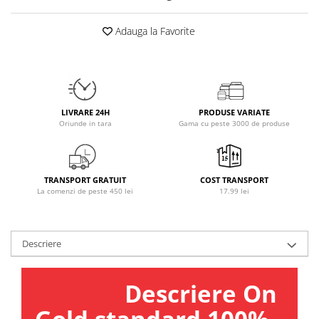
Osavi
Adauga la Favorite
PerfectShaker
PeScience
Power System
Pro Supps
Pro Tan
LIVRARE 24H
PRODUSE VARIATE
Puritan`s Pride
Oriunde in tara
Gama cu peste 3000 de produse
Raw Nutrition
REDCON1
Revoflex
TRANSPORT GRATUIT
COST TRANSPORT
La comenzi de peste 450 lei
17.99 lei
Rich Piana 5% Nutrition
RIPT
Scitec
Descriere
Scivation
Skill Nutrition
Descriere On
Smart Shake
Swanson