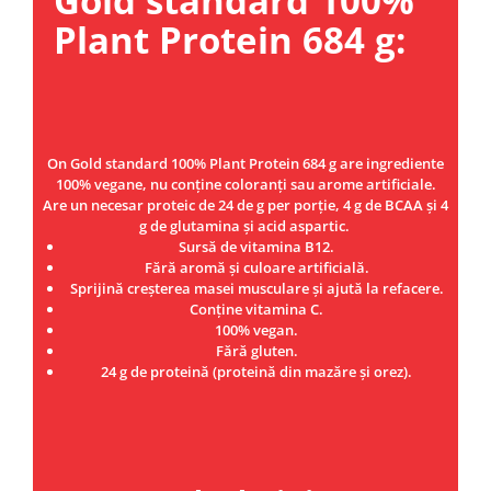
Gold standard 100%
Under Armour
Plant Protein 684 g:
Universal
Vitargo
Weider
Zenana
On Gold standard 100% Plant Protein 684 g are ingrediente
100% vegane, nu conține coloranți sau arome artificiale.
Are un necesar proteic de 24 de g per porție, 4 g de BCAA și 4
g de glutamina și acid aspartic.
Sursă de vitamina B12.
Fără aromă și culoare artificială.
Sprijină creșterea masei musculare și ajută la refacere.
Conține vitamina C.
100% vegan.
Fără gluten.
24 g de proteină (proteină din mazăre și orez).