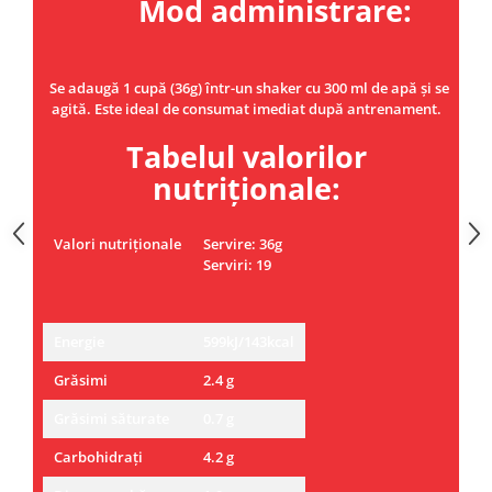
Mod administrare:
Se adaugă 1 cupă (36g) într-un shaker cu 300 ml de apă și se
agită. Este ideal de consumat imediat după antrenament.
Tabelul valorilor
nutriționale:
Valori nutriționale
Servire: 36g
Serviri: 19
Energie
599kJ/143kcal
Grăsimi
2.4 g
Grăsimi săturate
0.7 g
Carbohidrați
4.2 g