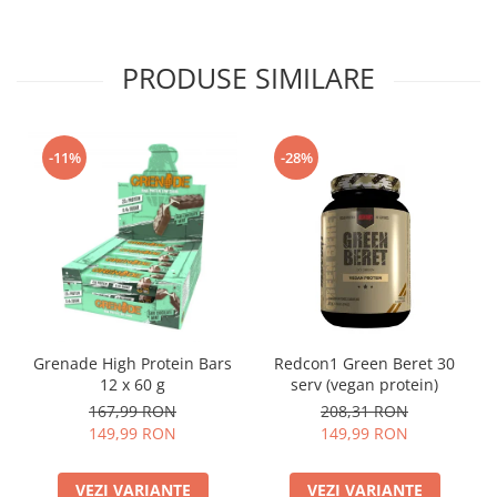
PRODUSE SIMILARE
-11%
-28%
Grenade High Protein Bars
Redcon1 Green Beret 30
12 x 60 g
serv (vegan protein)
167,99 RON
208,31 RON
149,99 RON
149,99 RON
VEZI VARIANTE
VEZI VARIANTE