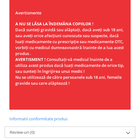
Avertismente
A NU SE LĂSA LA ÎNDEMÂNA COPIILOR !
Dacă sunteţi gravidă sau alăptaţi, dacă aveţi sub 18 ani,
sau aveţi orice afecţiuni cunoscute sau suspecte, dacă
luaţi medicamente cu prescripţie sau medicamente OTC,
vorbiţi cu medicul dumneavoastră înainte de a lua acest
produs .
AVERTISMENT !
Consultaţi-vă medicul înainte de a
utiliza acest produs dacă luaţi medicamente de orice tip,
sau sunteţi în îngrijirea unui medic !
Nu se utilizează de către persoanele sub 18 ani, femeile
gravide sau care alăptează !
Informatii conformitate produs
Review-uri
(0)