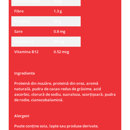
Din care zahăr
1.0 g
Fibre
1.3 g
Proteină
24 g
Sare
0.8 mg
Vitamina C
95 mg
Vitamina B12
0.52 mcg
Ingrediente
Proteină din mazăre, proteină din orez, aromă
naturală, pudra de cacao redus de grăsime, acid
ascorbic, clorură de sodiu, sucraloza, scorțișoară, pudra
de rodie, cianocobalamină.
Alergeni
Poate conține soia, lapte sau produse derivate.