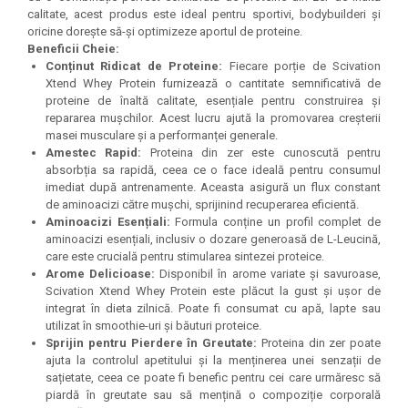
Under Armour
calitate, acest produs este ideal pentru sportivi, bodybuilderi și
oricine dorește să-și optimizeze aportul de proteine.
Universal
Beneficii Cheie:
Vitargo
Conținut Ridicat de Proteine:
Fiecare porție de Scivation
Weider
Xtend Whey Protein furnizează o cantitate semnificativă de
proteine de înaltă calitate, esențiale pentru construirea și
Zenana
repararea mușchilor. Acest lucru ajută la promovarea creșterii
masei musculare și a performanței generale.
Amestec Rapid:
Proteina din zer este cunoscută pentru
absorbția sa rapidă, ceea ce o face ideală pentru consumul
imediat după antrenamente. Aceasta asigură un flux constant
de aminoacizi către mușchi, sprijinind recuperarea eficientă.
Aminoacizi Esențiali:
Formula conține un profil complet de
aminoacizi esențiali, inclusiv o dozare generoasă de L-Leucină,
care este crucială pentru stimularea sintezei proteice.
Arome Delicioase:
Disponibil în arome variate și savuroase,
Scivation Xtend Whey Protein este plăcut la gust și ușor de
integrat în dieta zilnică. Poate fi consumat cu apă, lapte sau
utilizat în smoothie-uri și băuturi proteice.
Sprijin pentru Pierdere în Greutate:
Proteina din zer poate
ajuta la controlul apetitului și la menținerea unei senzații de
sațietate, ceea ce poate fi benefic pentru cei care urmăresc să
piardă în greutate sau să mențină o compoziție corporală