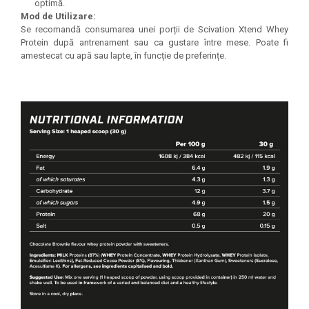
optimă.
Mod de Utilizare:
Se recomandă consumarea unei porții de Scivation Xtend Whey
Protein după antrenament sau ca gustare între mese. Poate fi
amestecat cu apă sau lapte, în funcție de preferințe.