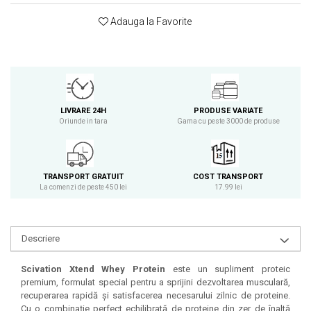
Osavi
Adauga la Favorite
PerfectShaker
PeScience
Power System
Pro Supps
Pro Tan
LIVRARE 24H
PRODUSE VARIATE
Puritan`s Pride
Oriunde in tara
Gama cu peste 3000 de produse
Raw Nutrition
REDCON1
Revoflex
TRANSPORT GRATUIT
COST TRANSPORT
La comenzi de peste 450 lei
17.99 lei
Rich Piana 5% Nutrition
RIPT
Scitec
Descriere
Scivation
Skill Nutrition
Scivation Xtend Whey Protein
este un supliment proteic
premium, formulat special pentru a sprijini dezvoltarea musculară,
Smart Shake
recuperarea rapidă și satisfacerea necesarului zilnic de proteine.
Swanson
Cu o combinație perfect echilibrată de proteine din zer de înaltă