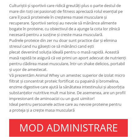
Under Armour
Culturiștii și sportivii care ridică greutăți plus o parte destul de
mare din toți cei pasionați de fitness apreciază rolul esențial pe
Universal
care îl joacă proteinele în creșterea masei musculare și
Vitargo
recuperare. Sportivii serioși au nevoie să mănânce alimente
Weider
bogate în proteine, cu obiectivul de a ajunge la cota lor zilnică
necesară pentru a susține și creste masa musculară.
Zenana
Pudrele proteice ​​din zer nu doar sunt practice dar și elimina
stresul cand nu găsești ce să mănânci cand ești
plecat devenind soluția ideală pentru o masă rapidă. Această
masă rapidă te asigură că vei primi un aport adecvat de nutrienți
pentru clădirea masei musculare, într-un shake delicios, portabil
și ușor de amestecat.
Vă prezentăm Animal Whey un amestec superior de izolat micro
filtrat și concentrat proteic fortificat cu papaină și bromelina,
enzime digestive care ajută la sănătatea intestinului și absorbția
substanțelor nutritive mult mai bine. De asemenea, are un profil
impresionant de aminoacizi cu un gust uimitor!
Ideal pentru persoanele active care au nevoie proteine pentru
a proteja și a crește masa musculară
MOD ADMINISTRARE