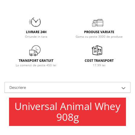
Osavi
PerfectShaker
PeScience
Power System
LIVRARE 24H
PRODUSE VARIATE
Pro Supps
Oriunde in tara
Gama cu peste 3000 de produse
Pro Tan
Puritan`s Pride
Raw Nutrition
TRANSPORT GRATUIT
COST TRANSPORT
La comenzi de peste 450 lei
17.99 lei
REDCON1
Revoflex
Rich Piana 5% Nutrition
Descriere
RIPT
Scitec
Universal Animal Whey
Scivation
908g
Skill Nutrition
Smart Shake
Swanson