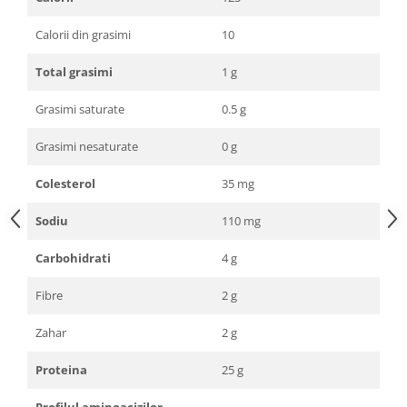
Calorii din grasimi
10
Total grasimi
1 g
Grasimi saturate
0.5 g
Grasimi nesaturate
0 g
Colesterol
35 mg
Sodiu
110 mg
Carbohidrati
4 g
Fibre
2 g
Zahar
2 g
Proteina
25 g
Profilul aminoacizilor