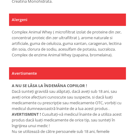
Creatina Monohidrata.
Alergeni
Complex Animal Whey ( microfiltrat izolat de proteine din zer,
concentrat proteic din zer ultrafiltrat ), arome naturale si
artificiale, guma de celuloza, guma xantan, caragenan, lecitina
din soia, clorura de sodiu, acesulfam de potasiu, sucraloza.
Complex de enzime Animal Whey (papaina, bromelaina).
Avertismente
A NU SE LĂSA LA ÎNDEMÂNA COPIILOR !
Dacă sunteţi gravidă sau alăptaţi, dacă aveţi sub 18 ani, sau
aveţi orice afecţiuni cunoscute sau suspecte, si dacă luaţi
medicamente cu prescripţie sau medicamente OTC, vorbiţi cu
medicul dumneavoastră înainte de a lua acest produs .
AVERTISMENT !
Cusultaţi-vă medicul înainte de a utiliza acest
produs dacă luaţi medicamente de orice tip, sau sunteţi în
îngrijirea unui medic !
Nu se utilizează de către persoanele sub 18 ani, femeile