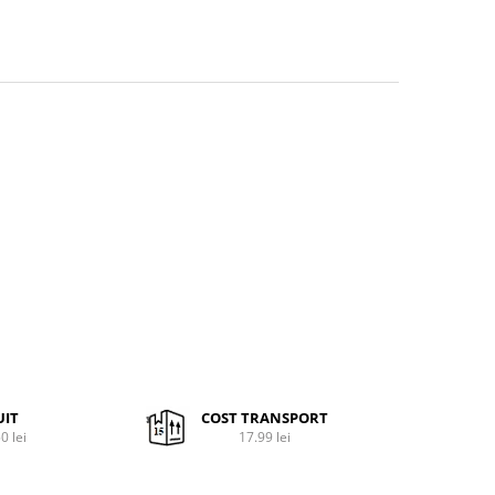
UIT
COST TRANSPORT
0 lei
17.99 lei