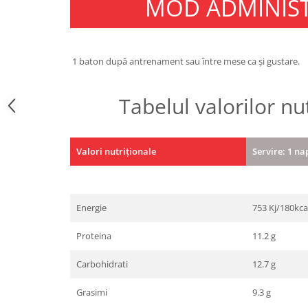
MOD ADMINIS
Under Armour
Universal
Vitargo
1 baton după antrenament sau între mese ca și gustare.
Weider
Zenana
Tabelul valorilor nu
Valori nutriționale
Servire: 1 na
Energie
753 Kj/180kca
Proteina
11.2 g
Carbohidrati
12.7 g
Grasimi
9.3 g