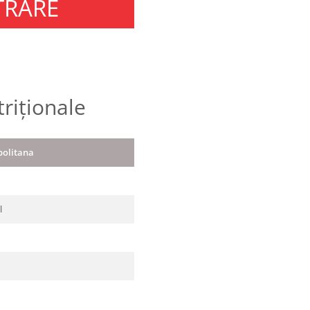
TRARE
triționale
politana
l