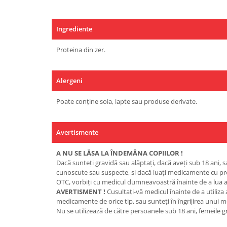
Ingrediente
Proteina din zer.
Alergeni
Poate conține soia, lapte sau produse derivate.
Avertismente
A NU SE LĂSA LA ÎNDEMÂNA COPIILOR !
Dacă sunteţi gravidă sau alăptaţi, dacă aveţi sub 18 ani, s
cunoscute sau suspecte, si dacă luaţi medicamente cu p
OTC, vorbiţi cu medicul dumneavoastră înainte de a lua a
AVERTISMENT !
Cusultaţi-vă medicul înainte de a utiliza
medicamente de orice tip, sau sunteţi în îngrijirea unui m
Nu se utilizează de către persoanele sub 18 ani, femeile g