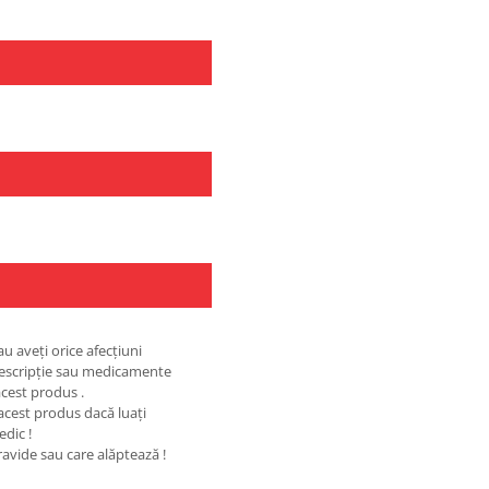
au aveţi orice afecţiuni
rescripţie sau medicamente
cest produs .
 acest produs dacă luaţi
edic !
ravide sau care alăptează !