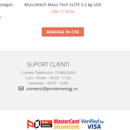
 (vegan
Muscletech Mass Tech ELITE 3.2 kg USA
On Whey Go
286,71 RON
N
ADAUGA IN COS
SUPORT CLIENTI
Comeni Telefonice : 0748520434
Luni - Vineri -- 09.00 - 17.00
Sambata -- 09.00 - 14.00
comenzi@proteinemag.ro