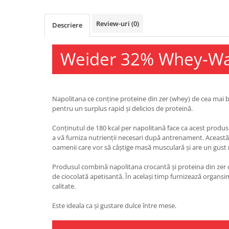
Osavi
PerfectShaker
Review-uri
(0)
Descriere
PeScience
Power System
Weider 32% Whey-Wa
Pro Supps
Pro Tan
Puritan`s Pride
Napolitana ce conține proteine din zer (whey) de cea mai b
Raw Nutrition
pentru un surplus rapid și delicios de proteină.
REDCON1
Conținutul de 180 kcal per napolitană face ca acest produs 
Revoflex
a vă furniza nutrienții necesari după antrenament. Această
Rich Piana 5% Nutrition
oamenii care vor să câștige masă musculară și are un gus
RIPT
Produsul combină napolitana crocantă și proteina din zer d
Scitec
de ciocolată apetisantă. În același timp furnizează organs
Scivation
calitate.
Skill Nutrition
Este ideala ca și gustare dulce între mese.
Smart Shake
Swanson