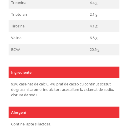
Treonina
4.4 g
Triptofan
2.1 g
Tirozina
4.1 g
Valina
6.5 g
BCAA
20.5 g
Ingrediente
93% caseinat de calciu, 4% praf de cacao cu continut scazut
de grasimi, arome, indulcitori: acesulfam k, ciclamat de sodiu,
clorura de sodiu.
Alergeni
Conține lapte si lactoza.