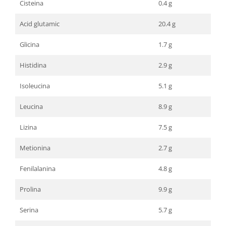
Cisteina
0.4 g
Acid glutamic
20.4 g
Glicina
1.7 g
Histidina
2.9 g
Isoleucina
5.1 g
Leucina
8.9 g
Lizina
7.5 g
Metionina
2.7 g
Fenilalanina
4.8 g
Prolina
9.9 g
Serina
5.7 g