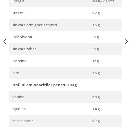
Energie
966KJ/237kcal
Grasimi
5.2 g
Din care acizi grasi saturati
3.5 g
Carbohidrati
15 g
Din care zahar
15 g
Proteina
32 g
Sare
0.5 g
Profilul aminoacizilor pentru 100 g
Alanina
2.8 g
Arginina
3.4 g
Acid aspartic
6.7 g