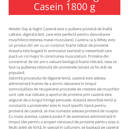
Casein 1800 g
Under Armour
Universal
Vitargo
Weider
Weider Day & Night Cazeină este o pulbere proteică de înaltă
Zenana
calitate, digerată lent, care este perfectă pentru dezvoltarea
mușchilor(creșterea masei musculare). Cazeina ca și Whey este
un produs din zer cu un conținut foarte ridicat de proteine.
Aceasta este bogată în aminoacizi esențiali și neesențiali care
joacă un rol major în construirea musculaturii. Proteina din
concentrat de zer are o valoare biologică foarte ridicată, ceea ce
face ca pulberea obținută din proteinele lactate să fie atât de
populară.
Datorită procesului de digestie lentă, cazeină este adesea
administrată înainte de a dormi, deoarece în timpul
somnului(faza de recuperare) procesele de creștere ale mușchilor
sunt cele mai ridicate și aportul de proteine prin cazeină este
asigurat de-a lungul întregii perioade. Această absorbție lentă și
constantă a proteinelor este în mod specific tipică pentru
proteină de cazeină, se mai numește adesea proteină de noapte.
Cu toate acestea, cazeină poate fi de asemenea administrată în
timpul zilei pentru a acoperi necesarul de proteine pentru acea zi.
Mulți atleți de forță, în special în culturism, se bazează pe cazeină