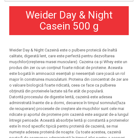
Under Armour
Weider Day & Night
Universal
Vitargo
Casein 500 g
Weider
Zenana
Weider Day & Night Cazeină este o pulbere proteică de înaltă
calitate, digerată lent, care este perfectă pentru dezvoltarea
mușchilor(creșterea masei musculare). Cazeina ca și Whey este un
produs din zer cu un conținut foarte ridicat de proteine. Aceasta
este bogată în aminoacizi esențiali și neesențiali care joacă un rol
major în construirea musculaturii. Proteina din concentrat de zer are
o valoare biologică foarte ridicată, ceea ce face ca pulberea
obținută din proteinele lactate să fie atât de populară.
Datorită procesului de digestie lentă, cazeină este adesea
administrată înainte de a dormi, deoarece în timpul somnului(faza
de recuperare) procesele de creștere ale mușchilor sunt cele mai
ridicate și aportul de proteine prin cazeină este asigurat de-a lungul
întregii perioade. Această absorbție lentă și constantă a proteinelor
este în mod specific tipică pentru proteină de cazeină, se mai
numește adesea proteină de noapte. Cu toate acestea, cazeină
poate fi de asemenea administrată în timpul zilei pentru a acoperi