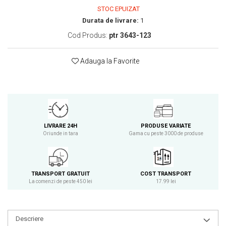
STOC EPUIZAT
Osavi
Durata de livrare:
1
PerfectShaker
Cod Produs:
ptr 3643-123
PeScience
Power System
Adauga la Favorite
Pro Supps
Pro Tan
Puritan`s Pride
Raw Nutrition
REDCON1
LIVRARE 24H
PRODUSE VARIATE
Revoflex
Oriunde in tara
Gama cu peste 3000 de produse
Rich Piana 5% Nutrition
RIPT
Scitec
TRANSPORT GRATUIT
COST TRANSPORT
Scivation
La comenzi de peste 450 lei
17.99 lei
Skill Nutrition
Smart Shake
Descriere
Swanson