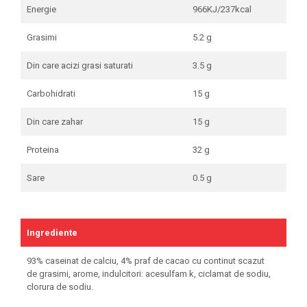
Energie
966KJ/237kcal
Grasimi
5.2 g
Din care acizi grasi saturati
3.5 g
Carbohidrati
15 g
Din care zahar
15 g
Proteina
32 g
Sare
0.5 g
Ingrediente
93% caseinat de calciu, 4% praf de cacao cu continut scazut
de grasimi, arome, indulcitori: acesulfam k, ciclamat de sodiu,
clorura de sodiu.