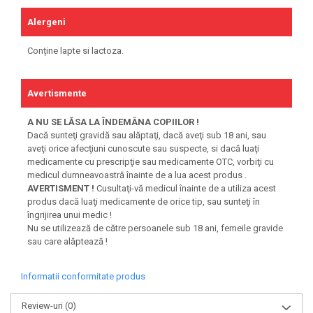
Alergeni
Conține lapte si lactoza.
Avertismente
A NU SE LĂSA LA ÎNDEMÂNA COPIILOR !
Dacă sunteţi gravidă sau alăptaţi, dacă aveţi sub 18 ani, sau
aveţi orice afecţiuni cunoscute sau suspecte, si dacă luaţi
medicamente cu prescripţie sau medicamente OTC, vorbiţi cu
medicul dumneavoastră înainte de a lua acest produs .
AVERTISMENT !
Cusultaţi-vă medicul înainte de a utiliza acest
produs dacă luaţi medicamente de orice tip, sau sunteţi în
îngrijirea unui medic !
Nu se utilizează de către persoanele sub 18 ani, femeile gravide
sau care alăptează !
Informatii conformitate produs
Review-uri
(0)