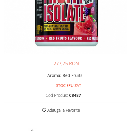
Insulated
Vitamine bărbați / femei
JNX Sports
Îngrijire personală
Kaged
Kevin Levrone
MEX
Muscle Meds
Muscle Pharm
Muscletech
277,75 RON
Mutant
Aroma
:
Red Fruits
Naughty Boy
Neocell
STOC EPUIZAT
Nordic Naturals
Cod Produs:
C8487
NOW Foods
Nutrend
Adauga la Favorite
Nutrex
Olimp Sport Nutrition
Optimum Nutrition