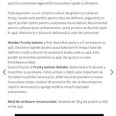
Under Armour
ajută la susținerea regenerării musculare rapide și eficiente.
Universal
Fără aspartam, cu un conținut scăzut de grăsimi și zaharuri,
Vitargo
Fruity Isolate este perfect pentru faza de definire, asigurând un
aport proteic optim pentru susținerea musculaturii. Recomandat
Weider
pentru utilizare post-antrenament, acest produs se dizolvă rapid
Zenana
în apă, oferindu-ți o băutură delicioasă și ușor de consumat.
Weider Fruity Isolate
a fost dezvoltat pentru a fi amestecat cu
apă. Deoarece laptele poate cauza balonare în timpul fazei de
definire, mulți culturisti își amestecă shake-urile cu apă. Este
posibil să amesteci proteina cu apă, dar gustul nu este
întotdeauna ideal.
Gustul fructat al
Fruity Isolate Weider
determină o încărcare a
mușchilor cu proteine. Când urmezi o dietă, este important să
furnizezi mușchilor aminoacizi, altfel riscul de pierdere a masei
musculare crește. Izolatul de proteine din zer se descompune
rapid în aminoacizi și ajunge astfel la mușchi aproape
instantaneu.
Mod de utilizare recomandat
: Amestecați 30 g de pudră cu 300
ml de apă.