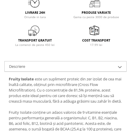
Osavi
PerfectShaker
LIVRARE 24H
PRODUSE VARIATE
Oriunde in tara
Gama cu peste 3000 de produse
PeScience
Power System
Pro Supps
TRANSPORT GRATUIT
COST TRANSPORT
Pro Tan
La comenzi de peste 450 lei
17.99 lei
Puritan`s Pride
Raw Nutrition
REDCON1
Descriere
Revoflex
Fruity Isolate
este un supliment proteic din zer izolat de cea mai
Rich Piana 5% Nutrition
înaltă calitate, obținut prin microfiltrare (Cross Flow
RIPT
Microfiltration). Cu o concentrație de 81,5% proteine, acest
produs este ideal pentru cei care doresc să își mențină sau să
Scitec
crească masa musculară, fără a adăuga grăsimi sau zahăr în dietă.
Scivation
Skill Nutrition
Fruity Isolate conține un adaos valoros de 9 vitamine esențiale
pentru performanța generală a organismului: C, B1, B2, niacina,
Smart Shake
B6, acid folic, B12, biotină și acid pantotenic. Acesta este, de
Swanson
asemenea, o sursă bogată de BCAA (25,4 g la 100 g proteine), care