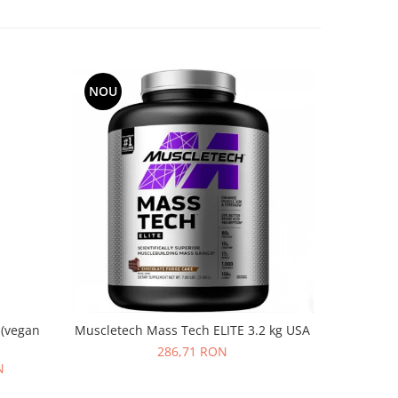
NOU
NOU
 (vegan
Muscletech Mass Tech ELITE 3.2 kg USA
On Whey Go
286,71 RON
N