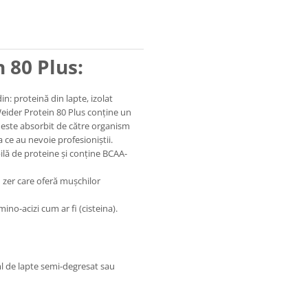
 80 Plus:
n: proteină din lapte, izolat
eider Protein 80 Plus conține un
s este absorbit de către organism
 ce au nevoie profesioniștii.
ilă de proteine și conține BCAA-
 zer care o
feră mușchilor
no-acizi cum ar fi (cisteina).
ml de lapte semi-degresat sau