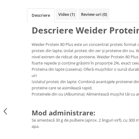
Osavi
PerfectShaker
Video
(1)
Review-uri
(0)
Descriere
PeScience
Descriere Weider Protein
Power System
Pro Supps
Weider Protein 80 Plus este un concentrat proteic format di
Pro Tan
proteic din lapte, izolat proteic din zer și proteine din ou.
W
Puritan`s Pride
nivel extrem de ridicat de proteine. Weider Protein 80 Plu
Raw Nutrition
foarte repede și conține grăsimi în proporție 2%, exact ceea
Proteina din lapte (caseina): Oferă mușchilor o sursă durab
REDCON1
uri
Revoflex
Izolatul proteic din lapte: Combină avantajele proteinei din
Rich Piana 5% Nutrition
proteine care se asimilează rapid.
Proteinele din ou (Albumina): Alimentează mușchii tăi cu ami
RIPT
Scitec
Scivation
Mod administrare:
Skill Nutrition
Se amestecă 30 g de pulbere (aprox. 2 linguri virf), cu 300 
apa.
Smart Shake
Swanson