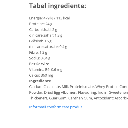
Under Armour
Tabel ingrediente:
Universal
Energie: 479 kJ / 113 kcal
Vitargo
Proteine: 24 g
Weider
Carbohidrați: 2 g
Zenana
din care zahăr: 1.3 g
Grăsimi: 0.6 g
din care saturate: 0.4 g
Fibre: 1.2 g
Sodiu: 0.04 g
Per Servire
Vitamina B6: 0.6 mg
Calciu: 360 mg
Ingrediente
Calcium Caseinate, Milk ProteinIsolate, Whey Protein Con
Powder, Dried Egg Albumen, Flavouring; Inulin, Sweetener
Thickeners; Guar Gum, Canthan Gum, Antoxidant; Ascorbic
Informatii conformitate produs