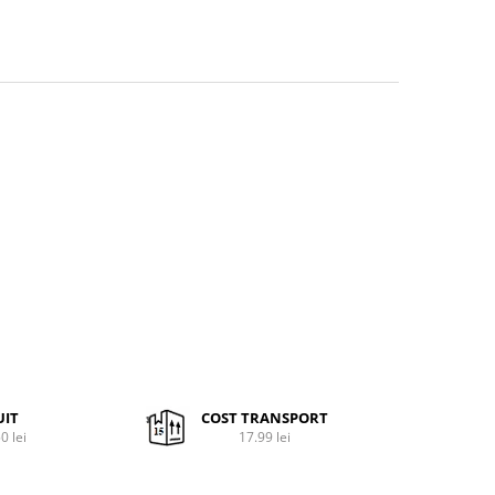
UIT
COST TRANSPORT
0 lei
17.99 lei