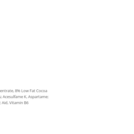
centrate, 8% Low Fat Cocoa
s; Acesulfame K, Aspartame;
 Aid, Vitamin B6