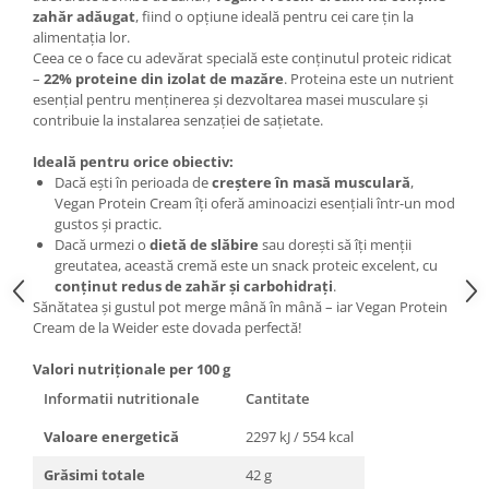
Under Armour
zahăr adăugat
, fiind o opțiune ideală pentru cei care țin la
alimentația lor.
Universal
Ceea ce o face cu adevărat specială este conținutul proteic ridicat
Vitargo
–
22% proteine din izolat de mazăre
. Proteina este un nutrient
Weider
esențial pentru menținerea și dezvoltarea masei musculare și
contribuie la instalarea senzației de sațietate.
Zenana
Ideală pentru orice obiectiv:
Dacă ești în perioada de
creștere în masă musculară
,
Vegan Protein Cream îți oferă aminoacizi esențiali într-un mod
gustos și practic.
Dacă urmezi o
dietă de slăbire
sau dorești să îți menții
greutatea, această cremă este un snack proteic excelent, cu
conținut redus de zahăr și carbohidrați
.
Sănătatea și gustul pot merge mână în mână – iar Vegan Protein
Cream de la Weider este dovada perfectă!
Valori nutriționale per 100 g
Informatii nutritionale
Cantitate
Valoare energetică
2297 kJ / 554 kcal
Grăsimi totale
42 g