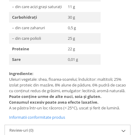
– din care acizi grași saturați
11 g
Carbohidrați
30 g
– din care zaharuri
0,5 g
– din care polioli
25 g
Proteine
22 g
Sare
0,01 g
Ingrediente:
Uleiuri vegetale: shea, floarea-soarelui; îndulcitor: maltitoli; 25%
izolat proteic din mazăre, 8% alune de pădure, 6% pudră de cacao
cu conținut redus de grăsimi, emulgator: lecitină; aromă naturală.
Poate conține urme de alte nuci, soia și gluten.
Consumul excesiv poate avea efecte laxative.
A se păstra într-un loc răcoros (< 25°C), uscat și ferit de lumină.
Informatii conformitate produs
Review-uri
(0)