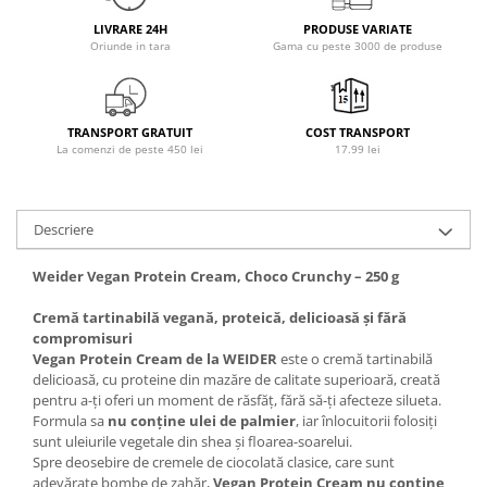
Osavi
LIVRARE 24H
PRODUSE VARIATE
PerfectShaker
Oriunde in tara
Gama cu peste 3000 de produse
PeScience
Power System
Pro Supps
TRANSPORT GRATUIT
COST TRANSPORT
La comenzi de peste 450 lei
17.99 lei
Pro Tan
Puritan`s Pride
Raw Nutrition
Descriere
REDCON1
Revoflex
Weider Vegan Protein Cream, Choco Crunchy – 250 g
Rich Piana 5% Nutrition
Cremă tartinabilă vegană, proteică, delicioasă și fără
RIPT
compromisuri
Scitec
Vegan Protein Cream de la WEIDER
este o cremă tartinabilă
delicioasă, cu proteine din mazăre de calitate superioară, creată
Scivation
pentru a-ți oferi un moment de răsfăț, fără să-ți afecteze silueta.
Skill Nutrition
Formula sa
nu conține ulei de palmier
, iar înlocuitorii folosiți
sunt uleiurile vegetale din shea și floarea-soarelui.
Smart Shake
Spre deosebire de cremele de ciocolată clasice, care sunt
Swanson
adevărate bombe de zahăr,
Vegan Protein Cream nu conține