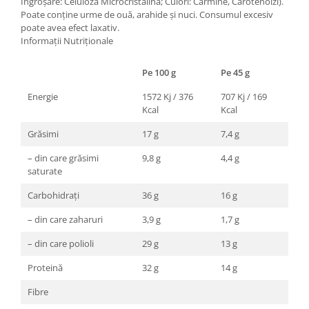
Îngroșare: Celuloză Microcristalină; Culori: Carmine, Carotenoizi).
Poate conține urme de ouă, arahide și nuci. Consumul excesiv
poate avea efect laxativ.
Informații Nutriționale
Pe 100 g
Pe 45 g
Energie
1572 Kj / 376
707 Kj / 169
Kcal
Kcal
Grăsimi
17 g
7,4 g
– din care grăsimi
9,8 g
4,4 g
saturate
Carbohidrați
36 g
16 g
– din care zaharuri
3,9 g
1,7 g
– din care polioli
29 g
13 g
Proteină
32 g
14 g
Fibre