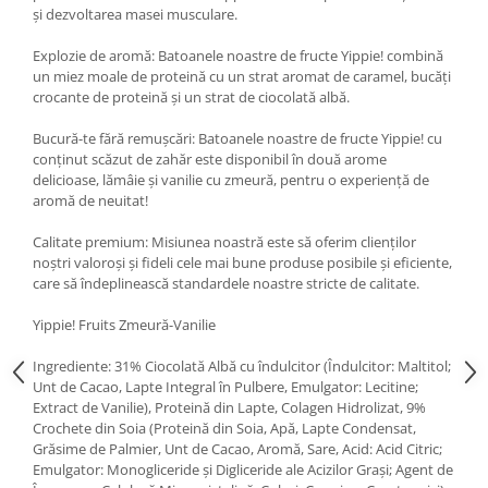
Under Armour
și dezvoltarea masei musculare.
Universal
Explozie de aromă: Batoanele noastre de fructe Yippie! combină
Vitargo
un miez moale de proteină cu un strat aromat de caramel, bucăți
Weider
crocante de proteină și un strat de ciocolată albă.
Zenana
Bucură-te fără remușcări: Batoanele noastre de fructe Yippie! cu
conținut scăzut de zahăr este disponibil în două arome
delicioase, lămâie și vanilie cu zmeură, pentru o experiență de
aromă de neuitat!
Calitate premium: Misiunea noastră este să oferim clienților
noștri valoroși și fideli cele mai bune produse posibile și eficiente,
care să îndeplinească standardele noastre stricte de calitate.
Yippie! Fruits Zmeură-Vanilie
Ingrediente: 31% Ciocolată Albă cu îndulcitor (Îndulcitor: Maltitol;
Unt de Cacao, Lapte Integral în Pulbere, Emulgator: Lecitine;
Extract de Vanilie), Proteină din Lapte, Colagen Hidrolizat, 9%
Crochete din Soia (Proteină din Soia, Apă, Lapte Condensat,
Grăsime de Palmier, Unt de Cacao, Aromă, Sare, Acid: Acid Citric;
Emulgator: Monogliceride și Digliceride ale Acizilor Grași; Agent de