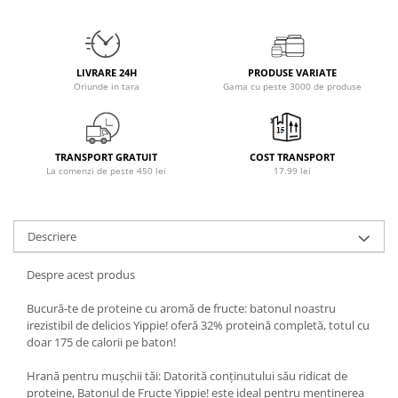
Osavi
PerfectShaker
PeScience
LIVRARE 24H
PRODUSE VARIATE
Power System
Oriunde in tara
Gama cu peste 3000 de produse
Pro Supps
Pro Tan
Puritan`s Pride
TRANSPORT GRATUIT
COST TRANSPORT
La comenzi de peste 450 lei
17.99 lei
Raw Nutrition
REDCON1
Revoflex
Descriere
Rich Piana 5% Nutrition
RIPT
Despre acest produs
Scitec
Bucură-te de proteine cu aromă de fructe: batonul noastru
Scivation
irezistibil de delicios Yippie! oferă 32% proteină completă, totul cu
Skill Nutrition
doar 175 de calorii pe baton!
Smart Shake
Hrană pentru mușchii tăi: Datorită conținutului său ridicat de
Swanson
proteine, Batonul de Fructe Yippie! este ideal pentru menținerea