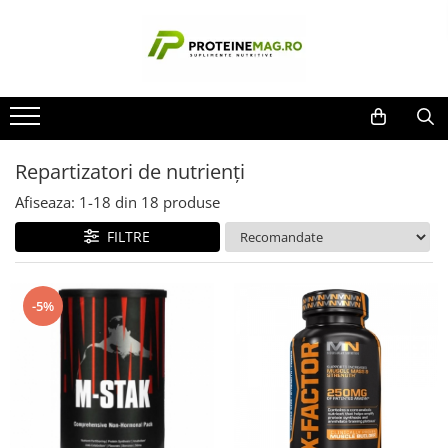
Proteine & Nutriție Sportivă
Vitamine, Minerale & Sănătate
Aminoacizi & Performanță
Slăbire & Tonifiere
Accesorii
Suport Testosteron
Producatori
Batoane & Snacks
Articulații / Colagen / Mobilitate
Pre-workout
Stim Free
Aparate masaj
Boostere naturale
Applied Nutrition
BPI
Gainere
Grăsimi sănătoase / Sănătatea
Creatină
Arzătoare de grăsimi
Ceasuri Digitale
Libido/Afrodisiace
inimii
BSN
Repartizatori de nutrienți
Proteine
Oxizi Nitrici/Pompare
Diuretice
Echipament
Calitatea somnului
Cellucor
Antioxidanți / Acid alfa lipoic
Suplimente Gata-de-băut
Post Workout / Recuperare
Green Coffee / Ceai Verde
Mănuși
Anti estrogeni
Afiseaza:
1-
18
din
18
produse
ChildLife Nutrition
Enzime digestive/Probiotice
BCAA / EAA
Keto
Shakere
PCT / Echilibrare hormonală
FILTRE
Dedicated
Hepatoprotector / Rinichi /
Glutamina
Suprimare apetit
Dorian Yates
Detoxifiere
Dymatize
Energizanți / Performanță
Imunitate / Anti-stres /
-5%
EFX
Neurotransmițători
Aminoacizi complecși / lichizi
Evogen
Minerale
Beta-Alanină / Citrulină / Arginină
Gaspari Nutrition
Multivitamine / Complexe
Intra-Workout / Electroliți
GLC2000
Nootropice / Focus mental
Repartizatori de nutrienți
Gold's Gym
Himalaya
Vitamine A, B, C, D, E, K