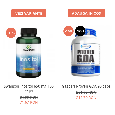
VEZI VARIANTE
ADAUGA IN COS
-16%
NOU
-15%
Swanson Inositol 650 mg 100
Gaspari Proven GDA 90 caps
caps
251,99 RON
84,00 RON
212,79 RON
71,67 RON