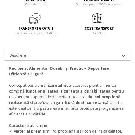
Oriunde in tara
Gama cu peste 3000 de produse
Osavi
PerfectShaker
PeScience
Power System
TRANSPORT GRATUIT
COST TRANSPORT
La comenzi de peste 450 lei
17.99 lei
Pro Supps
Pro Tan
Puritan`s Pride
Descriere
Raw Nutrition
REDCON1
Recipient Alimentar Durabil și Practic – Depozitare
Eficientă și Sigură
Revoflex
Rich Piana 5% Nutrition
Conceput pentru
utilizare zilnică
, acest recipient alimentar
combină
funcționalitatea, siguranța și durabilitatea
pentru
RIPT
o experiență optimă de depozitare. Realizat din
polipropilenă
Scitec
rezistentă
și prevăzut cu
garnitură de silicon etanșă
, acesta
Scivation
este ideal pentru păstrarea alimentelor proaspete și organizarea
eficientă a bucătăriei.
Skill Nutrition
Smart Shake
Caracteristici cheie:
Swanson
✔
Material premium:
Polipropilenă și silicon de înaltă calitate,