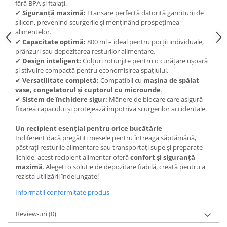
fără BPA și ftalați.
Under Armour
✔
Siguranță maximă:
Etanșare perfectă datorită garniturii de
Universal
silicon, prevenind scurgerile și menținând prospețimea
Vitargo
alimentelor.
✔
Capacitate optimă:
800 ml – ideal pentru porții individuale,
Weider
prânzuri sau depozitarea resturilor alimentare.
Zenana
✔
Design inteligent:
Colțuri rotunjite pentru o curățare ușoară
și stivuire compactă pentru economisirea spațiului.
✔
Versatilitate completă:
Compatibil cu
mașina de spălat
vase, congelatorul și cuptorul cu microunde
.
✔
Sistem de închidere sigur:
Mânere de blocare care asigură
fixarea capacului și protejează împotriva scurgerilor accidentale.
Un recipient esențial pentru orice bucătărie
Indiferent dacă pregătiți mesele pentru întreaga săptămână,
păstrați resturile alimentare sau transportați supe și preparate
lichide, acest recipient alimentar oferă
confort și siguranță
maximă
. Alegeți o soluție de depozitare fiabilă, creată pentru a
rezista utilizării îndelungate!
Informatii conformitate produs
Review-uri
(0)