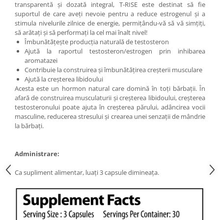
transparentă și dozată integral, T-RISE este destinat să fie
Under Armour
suportul de care aveți nevoie pentru a reduce estrogenul și a
Universal
stimula nivelurile zilnice de energie, permițându-vă să vă simțiți,
Vitargo
să arătați și să performați la cel mai înalt nivel!
Îmbunătățește producția naturală de testosteron
Weider
Ajută la raportul testosteron/estrogen prin inhibarea
Zenana
aromatazei
Contribuie la construirea și îmbunătățirea creșterii musculare
Ajută la creșterea libidoului
Acesta este un hormon natural care domină în toți bărbații. În
afară de construirea musculaturii și creșterea libidoului, creșterea
testosteronului poate ajuta în creșterea părului, adâncirea vocii
masculine, reducerea stresului și crearea unei senzații de mândrie
la bărbați.
Administrare:
Ca supliment alimentar, luați 3 capsule dimineața.