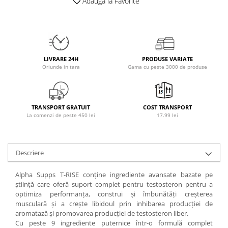
Adauga la Favorite
Osavi
PerfectShaker
PeScience
Power System
LIVRARE 24H
PRODUSE VARIATE
Pro Supps
Oriunde in tara
Gama cu peste 3000 de produse
Pro Tan
Puritan`s Pride
Raw Nutrition
TRANSPORT GRATUIT
COST TRANSPORT
REDCON1
La comenzi de peste 450 lei
17.99 lei
Revoflex
Rich Piana 5% Nutrition
Descriere
RIPT
Scitec
Alpha Supps T-RISE conține ingrediente avansate bazate pe
Scivation
știință care oferă suport complet pentru testosteron pentru a
optimiza performanța, construi și îmbunătăți creșterea
Skill Nutrition
musculară și a crește libidoul prin inhibarea producției de
Smart Shake
aromatază și promovarea producției de testosteron liber.
Swanson
Cu peste 9 ingrediente puternice într-o formulă complet