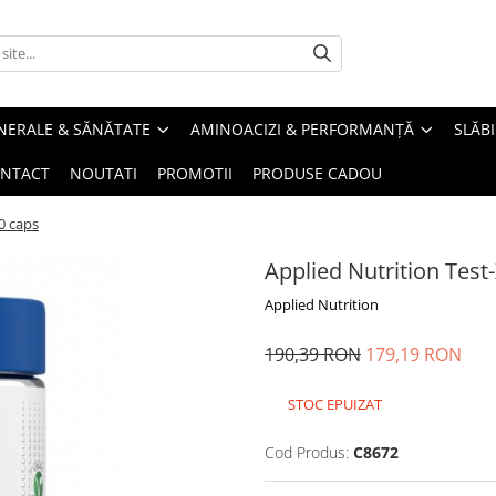
INERALE & SĂNĂTATE
AMINOACIZI & PERFORMANȚĂ
SLĂBI
NTACT
NOUTATI
PROMOTII
PRODUSE CADOU
0 caps
Applied Nutrition Test
Applied Nutrition
190,39 RON
179,19 RON
STOC EPUIZAT
Cod Produs:
C8672