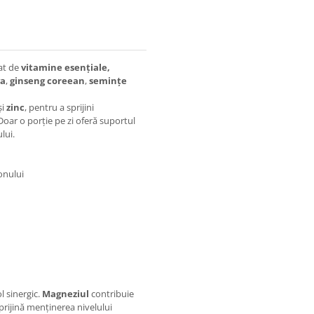
at de
vitamine esențiale,
va
,
ginseng coreean
,
semințe
și
zinc
, pentru a sprijini
oar o porție pe zi oferă suportul
lui.
onului
l sinergic.
Magneziul
contribuie
prijină menținerea nivelului