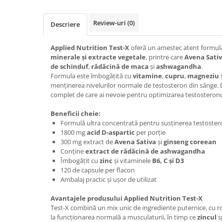
Osavi
PerfectShaker
Review-uri
(0)
Descriere
PeScience
Power System
Applied Nutrition Test-X
oferă un amestec atent formul
minerale și extracte vegetale
, printre care
Avena Sati
Pro Supps
de schinduf
,
rădăcină de maca
și
ashwagandha
.
Pro Tan
Formula este îmbogățită cu
vitamine
,
cupru
,
magneziu
menținerea nivelurilor normale de testosteron din sânge. D
Puritan`s Pride
complet de care ai nevoie pentru optimizarea testosteronu
Raw Nutrition
REDCON1
Beneficii cheie:
Formulă ultra concentrată pentru susținerea testoster
Revoflex
1800 mg
acid D-aspartic
per porție
Rich Piana 5% Nutrition
300 mg extract de
Avena Sativa
și
ginseng coreean
RIPT
Conține
extract de rădăcină de ashwagandha
Îmbogățit cu
zinc
și vitaminele
B6, C și D3
Scitec
120 de capsule per flacon
Scivation
Ambalaj practic și ușor de utilizat
Skill Nutrition
Avantajele produsului Applied Nutrition Test-X
Smart Shake
Test-X combină un mix unic de ingrediente puternice, cu ro
Swanson
la funcționarea normală a musculaturii, în timp ce
zincul
s