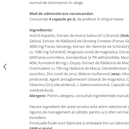
normal de testosteron în sânge.
Under Armour
Universal
Mod de administrare recomandat:
Vitargo
Consumați
4 capsule pe zi
, de preferat în timpul mesei.
Weider
Ingrediente:
Zenana
Acid D-Aspartic, Extract de Avena Sativa (4:1) (frunză) (
Ovă
Sativa), Extract de Rădăcină de Ginseng Coreean (Panax Gin
3000 mg Panax Ginseng), Extract din Semințe de Schinduf (
cu 1080 mg Schinduf), Magneziu (oxid de magneziu), Extr
(Withania somnifera, standardizat la 7% withanolide), Muc
40%, furnizând 80 mg L-Dopa), Extract de Rădăcină de Mac
(†echivalent cu 750 mg rădăcină de Maca), Diindolilmetan (
ascorbic), Zinc (oxid de zinc), Metoxi-Isoflavonă (
soia
), Vit
piridoxină), Agent antiaglomerant (stearat de magneziu), 
Vitamina D3 (colecalciferol), L-Selenometionină, Capsulă ve
metilceluloză).
Alergeni:
Pentru alergeni, consultați ingredientele marca
Fiecare ingredient din acest produs este atent selecționat 
riguros de management al calității, pentru a-ți oferi cel mai 
încredere.
Produsele finale sunt fabricate și ambalate într-un laborat
GMP și Halal
.