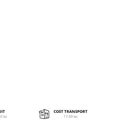
UIT
COST TRANSPORT
0 lei
17.99 lei