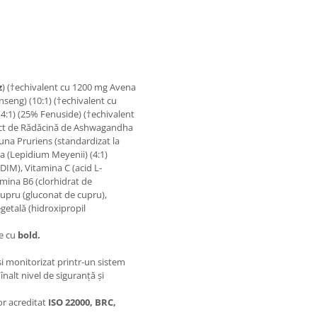
z
) (†echivalent cu 1200 mg Avena
seng) (10:1) (†echivalent cu
4:1) (25% Fenuside) (†echivalent
act de Rădăcină de Ashwagandha
una Pruriens (standardizat la
a (Lepidium Meyenii) (4:1)
DIM), Vitamina C (acid L-
amina B6 (clorhidrat de
Cupru (gluconat de cupru),
getală (hidroxipropil
te cu
bold.
și monitorizat printr-un sistem
înalt nivel de siguranță și
or acreditat
ISO 22000, BRC,