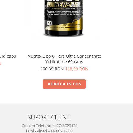
uid caps
Nutrex Lipo 6 Hers Ultra Concentrate
Muscle
Yohimbine 60 caps
N
190,39 RON
168,99 RON
ADAUGA IN COS
SUPORT CLIENTI
Comeni Telefonice : 0748520434
Luni - Vineri -- 09.00 - 17.00