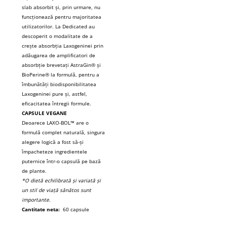
slab absorbit și, prin urmare, nu
funcționează pentru majoritatea
utilizatorilor.
La Dedicated au
descoperit o modalitate de a
crește absorbția Laxogeninei prin
adăugarea de amplificatori de
absorbție brevetați AstraGin® și
BioPerine® la formulă, pentru a
îmbunătăți biodisponibilitatea
Laxogeninei pure și, astfel,
eficacitatea întregii formule.
CAPSULE VEGANE
Deoarece LAXO-BOL™ are o
formulă complet naturală, singura
alegere logică a fost să-și
împacheteze ingredientele
puternice într-o capsulă pe bază
de plante.
*O dietă echilibrată și variată și
un stil de viață sănătos sunt
importante.
Cantitate neta:
60 capsule