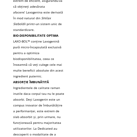
extrem de eficient, asigurându-vă
că obțineți adevărata
afacere!
Laxogenina este derivată
în mod natural din
Smilax
Sieboldii
printr-un sistem unic de
standardizare.
BIO-DISPONIBILITATE OPTIMA
LAXO-BOL™ conține Laxogenină
pură micro-încapsulată exclusivă
pentru a optimiza
biodisponibilitatea, ceea ce
înseamnă că veți culege cele mai
multe beneficii absolute din acest
ingredient puternic.
ABSORȚIE ÎMBUNĂTITĂ
Ingredientele de calitate raman
inutile daca corpul tau nu le poate
absorbi.
Deși Laxogenin este un
compus inovator de îmbunătățire
a performanței, este extrem de
slab absorbit și, prin urmare, nu
funcționează pentru majoritatea
utilizatorilor.
La Dedicated au
descoperit o modalitate de a