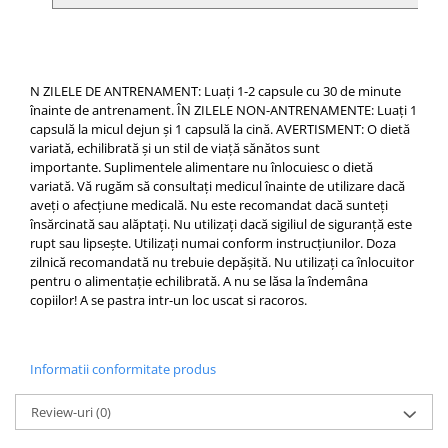
N ZILELE DE ANTRENAMENT: Luați 1-2 capsule cu 30 de minute
înainte de antrenament.
ÎN ZILELE NON-ANTRENAMENTE: Luați 1
capsulă la micul dejun și 1 capsulă la cină.
AVERTISMENT: O dietă
variată, echilibrată și un stil de viață sănătos sunt
importante.
Suplimentele alimentare nu înlocuiesc o dietă
variată.
Vă rugăm să consultați medicul înainte de utilizare dacă
aveți o afecțiune medicală.
Nu este recomandat dacă sunteți
însărcinată sau alăptați.
Nu utilizați dacă sigiliul de siguranță este
rupt sau lipsește.
Utilizați numai conform instrucțiunilor.
Doza
zilnică recomandată nu trebuie depășită.
Nu utilizați ca înlocuitor
pentru o alimentație echilibrată.
A nu se lăsa la îndemâna
copiilor!
A se pastra intr-un loc uscat si racoros.
Informatii conformitate produs
Review-uri
(0)