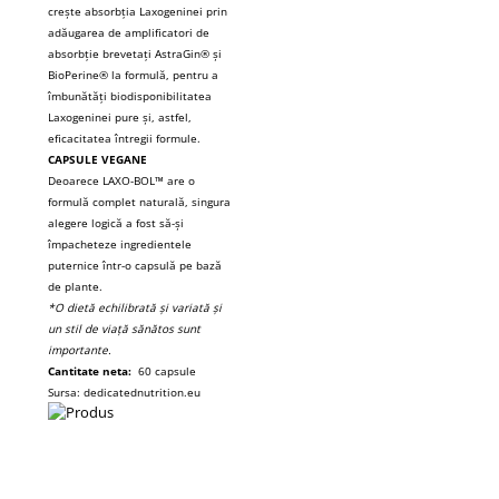
crește absorbția Laxogeninei prin
adăugarea de amplificatori de
absorbție brevetați AstraGin® și
BioPerine® la formulă, pentru a
îmbunătăți biodisponibilitatea
Laxogeninei pure și, astfel,
eficacitatea întregii formule.
CAPSULE VEGANE
Deoarece LAXO-BOL™ are o
formulă complet naturală, singura
alegere logică a fost să-și
împacheteze ingredientele
puternice într-o capsulă pe bază
de plante.
*O dietă echilibrată și variată și
un stil de viață sănătos sunt
importante.
Cantitate neta:
60 capsule
Sursa: dedicatednutrition.eu