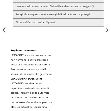
Laxosterone® ( extract de
Smilax
Sieboldii (standardizat pentru Laxogenin))
Astragin® (
Astragalus membranaceus
și rădăcină de
Panax notoginseng
)
Bioperine® (
extract de
Piper Nigrum )
Supliment alimentar.
LAXO-BOL™ este un produs natural
non-hormonal pentru creșterea
forței și a mușchilor slabi, care a
fost conceput pentru sportivii
serioși, de sex masculin și feminin.
LAXOGENINA DOZE MARE
LAXO-BOL™ conține numai
ingrediente naturale derivate din
plante, inclusiv o doză puternică
de 220 mg de Laxosterone® per
porție, extras în mod unic pentru a
oferi un extract de Laxogenină