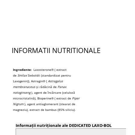
INFORMATII NUTRITIONALE
Ingrediente:
Laxosterone® ( extract
de
Smilax
Sieboldii (standardizat pentru
Laxogenin)), Astragin® (
Astragalus
membranaceus
și rădăcină de
Panax
notoginseng
), agent de încărcare (celuloză
microcristalină), Bioperine® ( extract de
Piper
Nigrum
), agent antiaglomerant (stearat de
magneziu), extract de bambus (85% siliciu).
Informații nutriționale ale DEDICATED LAXO-BOL