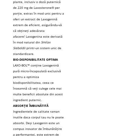
plante, inclusiv o doză puternică
Under Armour
de 220 mg de Laxosterone® per
Universal
porție, extras în mod unic pentru a
Vitargo
oferi un extract de Laxogenină
extrem de eficient, asigurându-vă
Weider
că obțineți adevărata
Zenana
afacere!
Laxogenina este derivată
în mod natural din
Smilax
Sieboldii
printr-un sistem unic de
standardizare.
BIO-DISPONIBILITATE OPTIMA
LAXO-BOL™ conține Laxogenină
pură micro-încapsulată exclusivă
pentru a optimiza
biodisponibilitatea, ceea ce
înseamnă că veți culege cele mai
multe beneficii absolute din acest
ingredient puternic.
ABSORȚIE ÎMBUNĂTITĂ
Ingredientele de calitate raman
inutile daca corpul tau nu le poate
absorbi.
Deși Laxogenin este un
compus inovator de îmbunătățire
a performanței, este extrem de