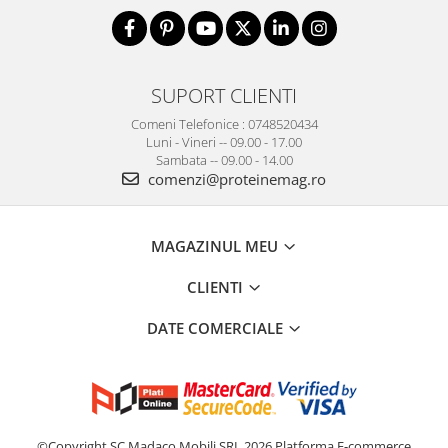
SUPORT CLIENTI
Comeni Telefonice : 0748520434
Luni - Vineri -- 09.00 - 17.00
Sambata -- 09.00 - 14.00
comenzi@proteinemag.ro
MAGAZINUL MEU
CLIENTI
DATE COMERCIALE
©Copyright SC Madaco Mobili SRL 2026
Platforma E-commerce