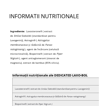
INFORMATII NUTRITIONALE
Ingrediente:
Laxosterone® ( extract
de
Smilax
Sieboldii (standardizat pentru
Laxogenin)), Astragin® (
Astragalus
membranaceus
și rădăcină de
Panax
notoginseng
), agent de încărcare (celuloză
microcristalină), Bioperine® ( extract de
Piper
Nigrum
), agent antiaglomerant (stearat de
magneziu), extract de bambus (85% siliciu).
Informații nutriționale ale DEDICATED LAXO-BOL
Laxosterone® ( extract de
Smilax
Sieboldii (standardizat pentru Laxogenin))
Astragin® (
Astragalus membranaceus
și rădăcină de
Panax notoginseng
)
Bioperine® (
extract de
Piper Nigrum )