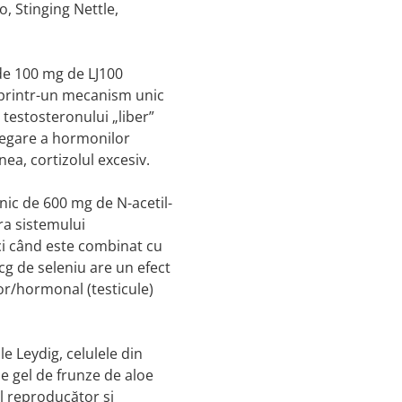
, Stinging Nettle,
de 100 mg de LJ100
 printr-un mecanism unic
 testosteronului „liber”
legare a hormonilor
ea, cortizolul excesiv.
nic de 600 mg de N-acetil-
ra sistemului
ci când este combinat cu
cg de seleniu are un efect
r/hormonal (testicule)
e Leydig, celulele din
e gel de frunze de aloe
l reproducător și