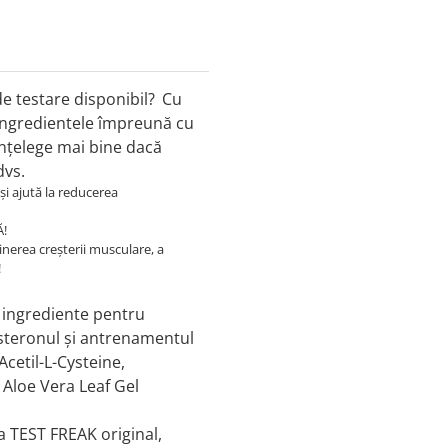
de testare disponibil?
Cu
 ingredientele împreună cu
înțelege mai bine dacă
dvs.
și ajută la reducerea
Ă!
inerea creșterii musculare, a
!
 ingrediente pentru
osteronul și antrenamentul
-Acetil-L-Cysteine,
 Aloe Vera Leaf Gel
la TEST FREAK original,