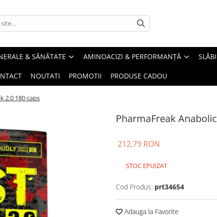
INERALE & SĂNĂTATE
AMINOACIZI & PERFORMANȚĂ
SLĂBI
NTACT
NOUTATI
PROMOTII
PRODUSE CADOU
k 2.0 180 caps
PharmaFreak Anabolic 
212,79 RON
STOC EPUIZAT
Cod Produs:
prt34654
Adauga la Favorite