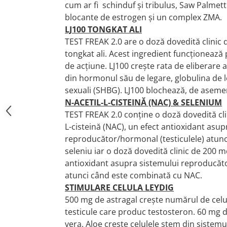
cum ar fi
schinduf și tribulus, Saw Palmetto
Under Armour
blocante de estrogen și un complex ZMA.
Universal
LJ100 TONGKAT ALI
Vitargo
TEST FREAK 2.0 are o doză dovedită clinic 
Weider
tongkat ali.
Acest ingredient funcționează
Zenana
de acțiune.
LJ100 crește rata de eliberare a
din hormonul său de legare, globulina de 
sexuali (SHBG).
LJ100 blochează, de asemen
N-ACETIL-L-CISTEINĂ (NAC) & SELENIUM
TEST FREAK 2.0 conține o doză dovedită cli
L-cisteină (NAC), un efect antioxidant asup
reproducător/hormonal (testiculele) atun
seleniu iar o doză dovedită clinic de 200 m
antioxidant asupra sistemului reproducăto
atunci când este combinată cu NAC.
STIMULARE CELULA LEYDIG
500 mg de astragal crește numărul de celul
testicule care produc testosteron.
60 mg d
vera.
Aloe crește celulele stem din sistemu