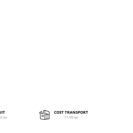
UIT
COST TRANSPORT
0 lei
17.99 lei