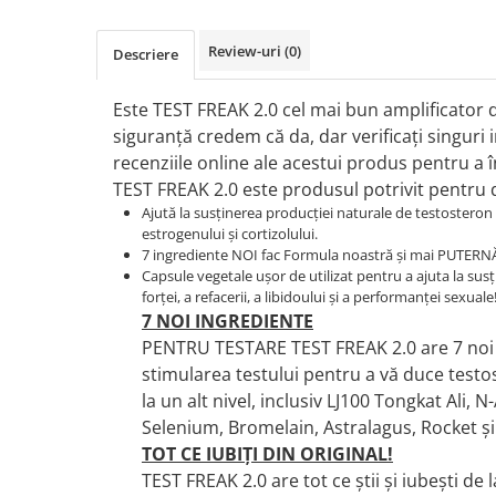
Osavi
PerfectShaker
Review-uri
(0)
Descriere
PeScience
Power System
Este TEST FREAK 2.0 cel mai bun amplificator 
siguranță credem că da, dar verificați singuri
Pro Supps
recenziile online ale acestui produs pentru a 
Pro Tan
TEST FREAK 2.0 este produsul potrivit pentru 
Puritan`s Pride
Ajută la susținerea producției naturale de testosteron 
Raw Nutrition
estrogenului și cortizolului.
REDCON1
7 ingrediente NOI fac Formula noastră și mai PUTERN
Capsule vegetale ușor de utilizat pentru a ajuta la susț
Revoflex
forței, a refacerii, a libidoului și a performanței sexuale
Rich Piana 5% Nutrition
7 NOI INGREDIENTE
RIPT
PENTRU TESTARE TEST FREAK 2.0 are 7 noi
Scitec
stimularea testului pentru a vă duce test
Scivation
la un alt nivel, inclusiv LJ100 Tongkat Ali, N
Skill Nutrition
Selenium, Bromelain, Astralagus, Rocket și
Smart Shake
TOT CE IUBIȚI DIN ORIGINAL!
TEST FREAK 2.0 are tot ce știi și iubești de 
Swanson