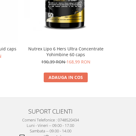
uid caps
Nutrex Lipo 6 Hers Ultra Concentrate
Nutrex Li
Yohimbine 60 caps
N
190,39 RON
168,99 RON
ADAUGA IN COS
SUPORT CLIENTI
Comeni Telefonice : 0748520434
Luni - Vineri -- 09.00 - 17.00
Sambata -- 09.00 - 14.00