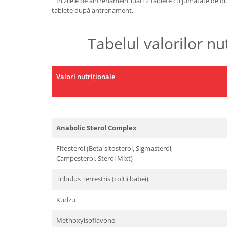
În zilele de antrenament luați 2 tablete cu jumătate de or
Under Armour
tablete după antrenament.
Universal
Vitargo
Tabelul valorilor nu
Weider
Zenana
Valori nutriționale
Anabolic Sterol Complex
Fitosterol (Beta-sitosterol, Sigmasterol,
Campesterol, Sterol Mixt)
Tribulus Terrestris (coltii babei)
Kudzu
Methoxyisoflavone