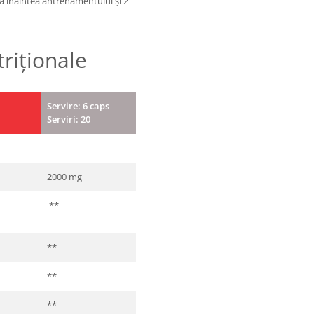
a înaintea antrenamentului și 2
triționale
Servire: 6 caps
Serviri: 20
2000 mg
**
**
**
**