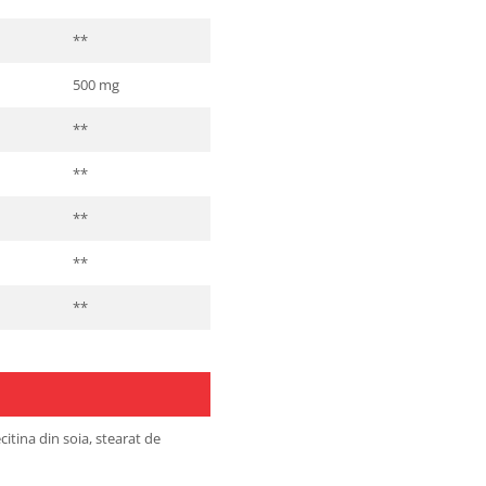
**
500 mg
**
**
**
**
**
ecitina din soia, stearat de