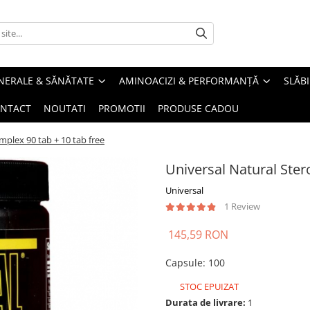
INERALE & SĂNĂTATE
AMINOACIZI & PERFORMANȚĂ
SLĂBI
NTACT
NOUTATI
PROMOTII
PRODUSE CADOU
mplex 90 tab + 10 tab free
Universal Natural Ster
Universal
1 Review
145,59 RON
Capsule
:
100
STOC EPUIZAT
Durata de livrare:
1