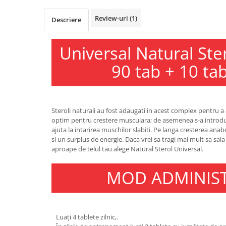
Osavi
Review-uri
(1)
Descriere
PerfectShaker
PeScience
Universal Natural St
Power System
Pro Supps
90 tab + 10 tab
Pro Tan
Puritan`s Pride
Raw Nutrition
Steroli naturali au fost adaugati in acest complex pentru a
REDCON1
optim pentru crestere musculara; de asemenea s-a introdus
Revoflex
ajuta la intarirea muschilor slabiti. Pe langa cresterea anab
si un surplus de energie. Daca vrei sa tragi mai mult sa sala s
Rich Piana 5% Nutrition
aproape de telul tau alege Natural Sterol Universal.
RIPT
Scitec
MOD ADMINIS
Scivation
Skill Nutrition
Smart Shake
Luați 4 tablete zilnic,.
Swanson