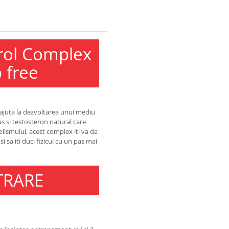
erol Complex
 free
 ajuta la dezvoltarea unui mediu
 si testosteron natural care
olismului, acest complex iti va da
i sa iti duci fizicul cu un pas mai
TRARE