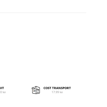
UIT
COST TRANSPORT
0 lei
17.99 lei