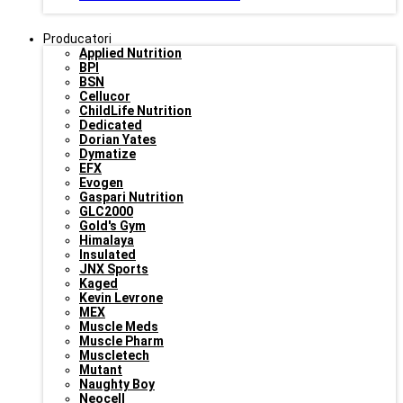
Producatori
Applied Nutrition
BPI
BSN
Cellucor
ChildLife Nutrition
Dedicated
Dorian Yates
Dymatize
EFX
Evogen
Gaspari Nutrition
GLC2000
Gold's Gym
Himalaya
Insulated
JNX Sports
Kaged
Kevin Levrone
MEX
Muscle Meds
Muscle Pharm
Muscletech
Mutant
Naughty Boy
Neocell