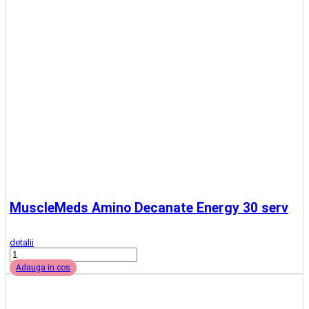
Suport clienti
Comeni Telefonice : 0748520434
Luni - Vineri -- 09.00 - 17.00
Sambata -- 09.00 - 14.00
0748520434
comenzi@proteinemag.ro
Magazinul meu
Despre noi
Termeni si Conditii
Politica de Confidentialitate
Politica de livrare
Contact
Clienti
Metode de Plata
Politica de Retur
ANPC
ANPC - SAL