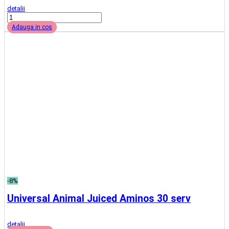
nou
Hammer Labz Amino Strength 405g
detalii
Vezi Variante
nou
Ronnie Coleman Amino Tone 30 serv
detalii
Vezi Variante
-31%
Swanson Glycine 500 mg 60 vcaps
detalii
Adauga in cos
nou