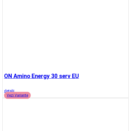
Date comerciale
SC Madaco Mobili SRL
j33/1083/2024
RO50210432
Suceava, Suceava
©Copyright SC Madaco Mobili SRL 2026
Platforma E-commerce by
Gomag
Compara produse
Trebuie sa mai adaugi cel putin un produs pentru a compara produse.
A fost adaugat la favorite!
A fost sters din favorite!