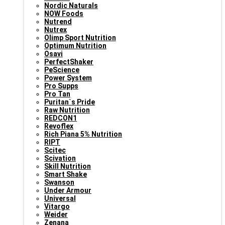
Nordic Naturals
NOW Foods
Nutrend
Nutrex
Olimp Sport Nutrition
Optimum Nutrition
Osavi
PerfectShaker
PeScience
Power System
Pro Supps
Pro Tan
Puritan`s Pride
Raw Nutrition
REDCON1
Revoflex
Rich Piana 5% Nutrition
RIPT
Scitec
Scivation
Skill Nutrition
Smart Shake
Swanson
Under Armour
Universal
Vitargo
Weider
Zenana