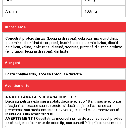
Alanină
108 mg
Ingrediente
Concetrat proteic din zer (Lecitină din soia), celuloză microcristalină,
glutamina, clorhidrat de arginină, leucină, acid glutamic, lizină, dioxid
de siliciu, valina, isoleucina, alanină, treonina, proteină din zer hidrolizat
(emulgator: lecitină din soia), din lapte.
Alergeni
Poate conține soia, lapte sau produse derivate.
Avertismente
A NU SE LĂSA LA ÎNDEMÂNA COPIILOR !
Dacă sunteţi gravidă sau alăptaţi, dacă aveţi sub 18 ani, sau aveţi orice
afecţiuni cunoscute sau suspecte, si dacă luaţi medicamente cu
prescripţie sau medicamente OTC, vorbiţi cu medicul dumneavoastră
înainte de a lua acest produs .
AVERTISMENT !
Cusultaţi-vă medicul înainte de a utiliza acest produs
dacă luaţi medicamente de orice tip, sau sunteţi în îngrijirea unui medic
!