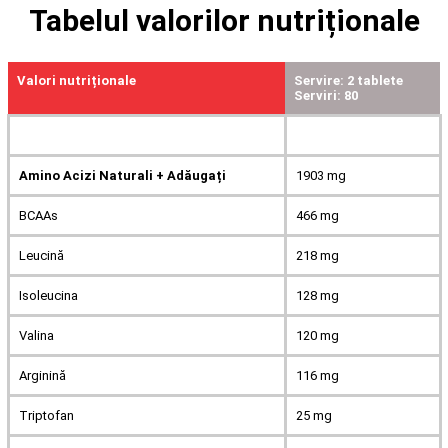
Tabelul valorilor nutriționale
Valori nutriționale
Servire: 2 tablete
Serviri: 80
Amino Acizi Naturali + Adăugați
1903 mg
BCAAs
466 mg
Leucină
218 mg
Isoleucina
128 mg
Valina
120 mg
Arginină
116 mg
Triptofan
25 mg