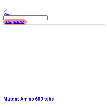
Vezi Variante
-26%
nou
Kaged Muscle Plantein 527 g
(1)
detalii
Vezi Variante
-21%
Allmax Aminocore BCAA 315 grams
detalii
Vezi Variante
-6%
nou
Dedicated Yeaah Amino 350 gr
detalii
Vezi Variante