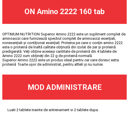
ON Amino 2222 160 tab
OPTIMUM NUTRITION Superior Amino 2222 este un supliment complet de
aminoacizi care furnizează spectrul complet de aminoacizi esențiali,
nonesențiali și contiționat esențiali. Proteina pe care o conțin amino 2222
este o proteină de înaltă calitate obținută din izolat de zer și proteină
predigerată. Veți obține aceeași cantitate de proteină din 4 tablete de
Amino 2222 cum obțineți din 22 g de proteină normală.
Superior Amino 2222 este un produs ideal pentru cei care doresc extra
proteină foarte ușor de administrat, pentru altleti și nu numai.
MOD ADMINISTRARE
Luati 2 tablete inainte de antrenament si 2 tablete dupa.