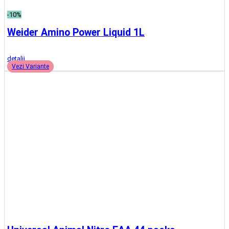
Adauga in cos
-7%
Gaspari AminoMax 8000 325 tablete
(2)
detalii
Adauga in cos
Mutant Amino 600 tabs
detalii
Adauga in cos
-8%
Universal Animal Juiced Aminos 30 serv