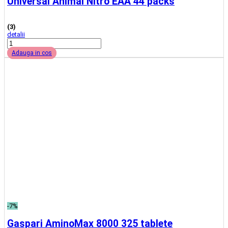
detalii
Vezi Variante
-13%
Weider Whey Aminos 300 tabs
detalii
Adauga in cos
MuscleMeds Amino Decanate Energy 30 serv
detalii
Adauga in cos
ON Amino Energy 30 serv EU
detalii