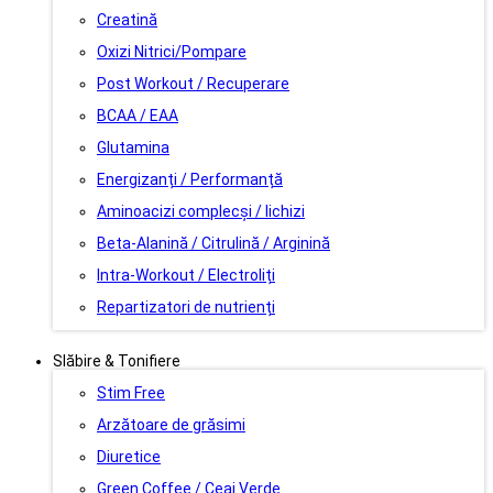
Creatină
Oxizi Nitrici/Pompare
Post Workout / Recuperare
BCAA / EAA
Glutamina
Energizanți / Performanță
Aminoacizi complecși / lichizi
Beta-Alanină / Citrulină / Arginină
Intra-Workout / Electroliți
Repartizatori de nutrienți
Slăbire & Tonifiere
Stim Free
Arzătoare de grăsimi
Diuretice
Green Coffee / Ceai Verde