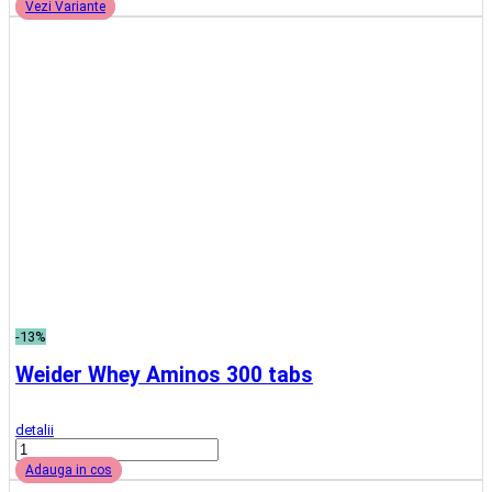
Nutrend Amino Power Liquid 500 ml
detalii
Adauga in cos
Ultimele produse vizualizate
Newsletter
Nu rata ofertele si promotiile noastre
Vreau sa primesc newsletter cu promotiile magazinului. Afla
mai multe in
Politica de Confidentialitate
Social
Urmareste-ne in social media