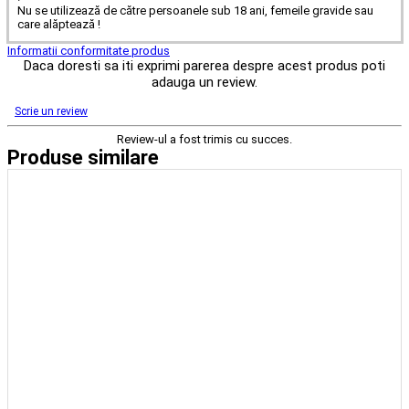
Nu se utilizează de către persoanele sub 18 ani, femeile gravide sau
care alăptează !
Informatii conformitate produs
Daca doresti sa iti exprimi parerea despre acest produs poti
adauga un review.
Scrie un review
Review-ul a fost trimis cu succes.
Produse similare
-10%
Weider Amino Power Liquid 1L
detalii
Vezi Variante
Universal Animal Nitro EAA 44 packs
(3)
detalii