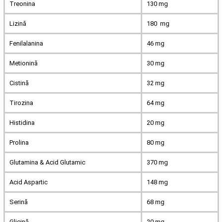
Treonina
130 mg
Lizină
180 mg
Fenilalanina
46 mg
Metionină
30 mg
Cistină
32 mg
Tirozina
64 mg
Histidina
20 mg
Prolina
80 mg
Glutamina & Acid Glutamic
370 mg
Acid Aspartic
148 mg
Serină
68 mg
Glicină
20 mg