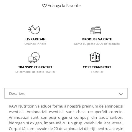
Osavi
Adauga la Favorite
PerfectShaker
PeScience
Power System
Pro Supps
LIVRARE 24H
PRODUSE VARIATE
Pro Tan
Oriunde in tara
Gama cu peste 3000 de produse
Puritan`s Pride
Raw Nutrition
REDCON1
TRANSPORT GRATUIT
COST TRANSPORT
La comenzi de peste 450 lei
17.99 lei
Revoflex
Rich Piana 5% Nutrition
RIPT
Descriere
Scitec
Scivation
RAW Nutrition vă aduce formula noastră premium de aminoacizi
esențiali. Aminoacizii esențiali sunt cheia recuperării corecte.
Skill Nutrition
Aminoacizii sunt compuși organici compuși din azot, carbon,
Smart Shake
hidrogen și oxigen, împreună cu un grup variabil de lanț lateral.
Swanson
Corpul tău are nevoie de 20 de aminoacizi diferiți pentru a crește