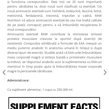
și funcționa corespunzător. Deși toți cei 20 sunt importanți
Under Armour
pentru sănătatea ta, doar nouă sunt clasificați ca esențiali. Cei
Universal
nouă aminoacizi esențiali sunt histidină, izoleucină, leucină, lizină,
Vitargo
metionină, fenilalanină, treonină, triptofan și valină. RAW
Nutrition vă aduce aminoacizii esențiali de cea mai înaltă calitate
Weider
de pe piață, concepuți pentru a vă îmbunătăți recuperarea în
Zenana
mod corespunzător.
Aminoacizii esențiali RAW contribuie la stimularea sintezei
proteice musculare crescute la sportivi după exerciții de
rezistență. Compoziția echilibrată a formulei de EAA creează un
mediu puternic anabolic în anatomia umană în timpul și după
diverse tipuri de exerciții. Studiile arată că EAA-urile îmbunătățesc
masa corporală magră și sinteza bazală a proteinelor musculare
la indivizi, iar răspunsul anabolic acut la suplimentarea cu EAA-uri
menținut în timp poate ajuta la îmbunătățirea masei corporale
magre la persoanele sănătoase.
Administrare:
Ca supliment alimentar, 1 cupa cu 250-300 ml.