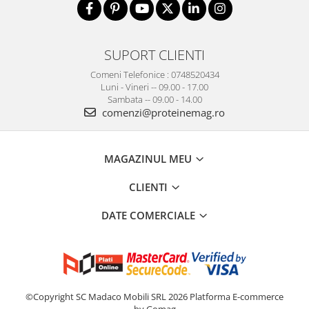
SUPORT CLIENTI
Comeni Telefonice : 0748520434
Luni - Vineri -- 09.00 - 17.00
Sambata -- 09.00 - 14.00
comenzi@proteinemag.ro
MAGAZINUL MEU
CLIENTI
DATE COMERCIALE
©Copyright SC Madaco Mobili SRL 2026
Platforma E-commerce
by Gomag