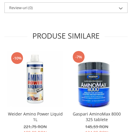
Review-uri
(0)
PRODUSE SIMILARE
-7%
-10%
Weider Amino Power Liquid
Gaspari AminoMax 8000
1L
325 tablete
221,75 RON
145,59 RON