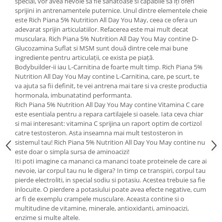
special, vor avea nevoie sa fie sanatoase si capabile sa iți oferi
sprijini in antrenamentele puternice. Unul dintre elementele cheie
este Rich Piana 5% Nutrition All Day You May, ceea ce ofera un
adevarat sprijin articulatiilor. Refacerea este mai mult decat
musculara. Rich Piana 5% Nutrition All Day You May contine D-
Glucozamina Suflat si MSM sunt două dintre cele mai bune
ingrediente pentru articulații, ce exista pe piață.
Bodybuilder-ii iau L-Carnitina de foarte mult timp. Rich Piana 5%
Nutrition All Day You May contine L-Carnitina, care, pe scurt, te
va ajuta sa fii definit, te vei antrena mai tare si va creste productia
hormonala, imbunatatind performanta.
Rich Piana 5% Nutrition All Day You May contine Vitamina C care
este esentiala pentru a repara cartilajele si oasele. Iata ceva chiar
si mai interesant: vitamina C sprijina un raport optim de cortizol
catre testosteron. Asta inseamna mai mult testosteron in
sistemul tau! Rich Piana 5% Nutrition All Day You May contine nu
este doar o simpla sursa de aminoacizi!
Iti poti imagine ca mananci ca mananci toate proteinele de care ai
nevoie, iar corpul tau nu le digera? In timp ce transpiri, corpul tau
pierde electroliti, in special sodiu si potasiu. Acestea trebuie sa fie
inlocuite. O pierdere a potasiului poate avea efecte negative, cum
ar fi de exemplu crampele musculare. Aceasta contine si o
multitudine de vitamine, minerale, antioxidanti, aminoacizi,
enzime si multe altele.