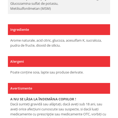
Glucozamina sulfat de potasiu,
Metilsulfonilmetan (MSM)
Ingrediente
Arome naturale, acid citric, glucoza, acesulfam K, sucraloza,
pudra de fructe, dioxid de siliciu.
Alergeni
Poate conține soia, lapte sau produse derivate.
Avertismente
A NU SE LĂSA LA ÎNDEMÂNA COPIILOR !
Dacă sunteţi gravidă sau alăptaţi, dacă aveţi sub 18 ani, sau
aveţi orice afecţiuni cunoscute sau suspecte, si dacă luaţi
medicamente cu prescripţie sau medicamente OTC, vorbiţi cu