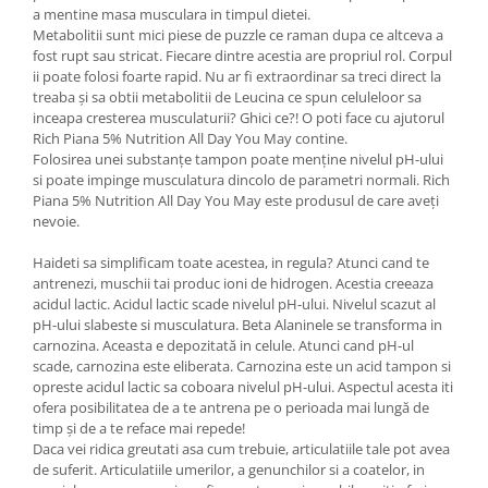
a mentine masa musculara in timpul dietei.
Metabolitii sunt mici piese de puzzle ce raman dupa ce altceva a
fost rupt sau stricat. Fiecare dintre acestia are propriul rol. Corpul
ii poate folosi foarte rapid. Nu ar fi extraordinar sa treci direct la
treaba și sa obtii metabolitii de Leucina ce spun celuleloor sa
inceapa cresterea musculaturii? Ghici ce?! O poti face cu ajutorul
Rich Piana 5% Nutrition All Day You May contine.
Folosirea unei substanțe tampon poate menține nivelul pH-ului
si poate impinge musculatura dincolo de parametri normali. Rich
Piana 5% Nutrition All Day You May este produsul de care aveți
nevoie.
Haideti sa simplificam toate acestea, in regula? Atunci cand te
antrenezi, muschii tai produc ioni de hidrogen. Acestia creeaza
acidul lactic. Acidul lactic scade nivelul pH-ului. Nivelul scazut al
pH-ului slabeste si musculatura. Beta Alaninele se transforma in
carnozina. Aceasta e depozitată in celule. Atunci cand pH-ul
scade, carnozina este eliberata. Carnozina este un acid tampon si
opreste acidul lactic sa coboara nivelul pH-ului. Aspectul acesta iti
ofera posibilitatea de a te antrena pe o perioada mai lungă de
timp și de a te reface mai repede!
Daca vei ridica greutati asa cum trebuie, articulatiile tale pot avea
de suferit. Articulatiile umerilor, a genunchilor si a coatelor, in