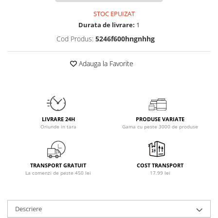
Osavi
STOC EPUIZAT
PerfectShaker
Durata de livrare:
1
PeScience
Cod Produs:
5246f600hngnhhg
Power System
Pro Supps
Adauga la Favorite
Pro Tan
Puritan`s Pride
Raw Nutrition
REDCON1
LIVRARE 24H
PRODUSE VARIATE
Revoflex
Oriunde in tara
Gama cu peste 3000 de produse
Rich Piana 5% Nutrition
RIPT
Scitec
TRANSPORT GRATUIT
COST TRANSPORT
Scivation
La comenzi de peste 450 lei
17.99 lei
Skill Nutrition
Smart Shake
Descriere
Swanson