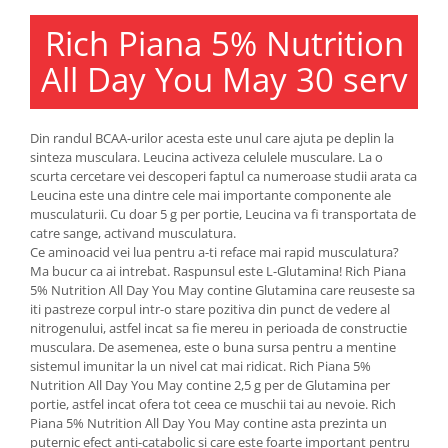
Under Armour
Rich Piana 5% Nutrition
Universal
Vitargo
All Day You May 30 serv
Weider
Zenana
Din randul BCAA-urilor acesta este unul care ajuta pe deplin la
sinteza musculara. Leucina activeza celulele musculare. La o
scurta cercetare vei descoperi faptul ca numeroase studii arata ca
Leucina este una dintre cele mai importante componente ale
musculaturii. Cu doar 5 g per portie, Leucina va fi transportata de
catre sange, activand musculatura.
Ce aminoacid vei lua pentru a-ti reface mai rapid musculatura?
Ma bucur ca ai intrebat. Raspunsul este L-Glutamina! Rich Piana
5% Nutrition All Day You May contine Glutamina care reuseste sa
iti pastreze corpul intr-o stare pozitiva din punct de vedere al
nitrogenului, astfel incat sa fie mereu in perioada de constructie
musculara. De asemenea, este o buna sursa pentru a mentine
sistemul imunitar la un nivel cat mai ridicat. Rich Piana 5%
Nutrition All Day You May contine 2,5 g per de Glutamina per
portie, astfel incat ofera tot ceea ce muschii tai au nevoie. Rich
Piana 5% Nutrition All Day You May contine asta prezinta un
puternic efect anti-catabolic si care este foarte important pentru