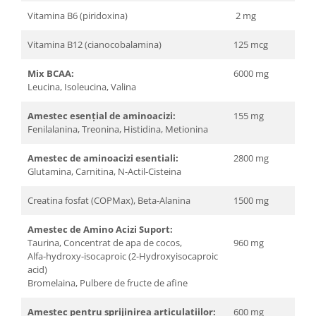
Vitamina B6 (piridoxina)
2 mg
Vitamina B12 (cianocobalamina)
125 mcg
Mix BCAA:
6000 mg
Leucina, Isoleucina, Valina
Amestec esențial de aminoacizi:
155 mg
Fenilalanina, Treonina, Histidina, Metionina
Amestec de aminoacizi esentiali:
2800 mg
Glutamina, Carnitina, N-Actil-Cisteina
Creatina fosfat (COPMax), Beta-Alanina
1500 mg
Amestec de Amino Acizi Suport:
Taurina, Concentrat de apa de cocos,
960 mg
Alfa-hydroxy-isocaproic (2-Hydroxyisocaproic
acid)
Bromelaina, Pulbere de fructe de afine
Amestec pentru sprijinirea articulatiilor:
600 mg