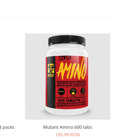
-8%
4 packs
Mutant Amino 600 tabs
Universal 
195,99 RON
25