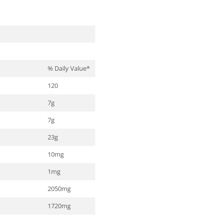
% Daily Value*
120
*
7g
*
7g
*
23g
*
10mg
*
1mg
*
2050mg
*
1720mg
*