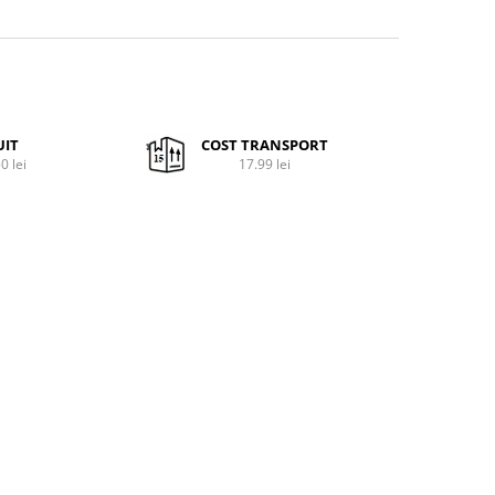
UIT
COST TRANSPORT
0 lei
17.99 lei