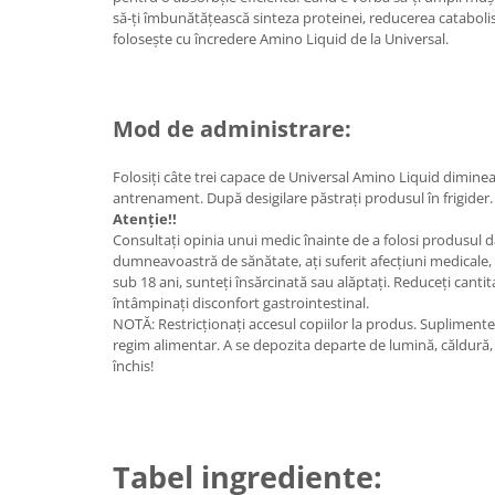
să-ți îmbunătățească sinteza proteinei, reducerea catabolis
Osavi
folosește cu încredere Amino Liquid de la Universal.
PerfectShaker
PeScience
Power System
Mod de administrare:
Pro Supps
Pro Tan
Folosiți câte trei capace de Universal Amino Liquid dimine
Puritan`s Pride
antrenament. După desigilare păstrați produsul în frigider.
Atenție!!
Raw Nutrition
Consultați opinia unui medic înainte de a folosi produsul 
REDCON1
dumneavoastră de sănătate, ați suferit afecțiuni medical
Revoflex
sub 18 ani, sunteți însărcinată sau alăptați. Reduceți canti
întâmpinați disconfort gastrointestinal.
Rich Piana 5% Nutrition
NOTĂ: Restricționați accesul copiilor la produs. Suplimente
RIPT
regim alimentar. A se depozita departe de lumină, căldură,
Scitec
închis!
Scivation
Skill Nutrition
Smart Shake
Tabel ingrediente:
Swanson