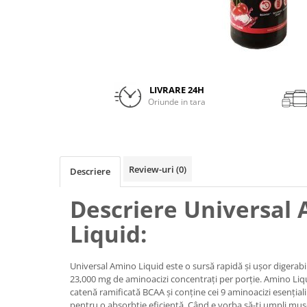
Insulated
Vitamine bărbați / femei
JNX Sports
Îngrijire personală
Kaged
Kevin Levrone
MEX
LIVRARE 24H
Oriunde in tara
Muscle Meds
Muscle Pharm
Muscletech
Mutant
Review-uri
(0)
Descriere
Naughty Boy
Neocell
Descriere Universal
Nordic Naturals
Liquid:
NOW Foods
Nutrend
Nutrex
Universal Amino Liquid este o sursă rapidă și ușor digerabi
23,000 mg de aminoacizi concentrați per porție. Amino Liq
Olimp Sport Nutrition
catenă ramificată BCAA și conține cei 9 aminoacizi esenția
Optimum Nutrition
pentru o absorbție eficientă. Când e vorba să-ți umpli mușc