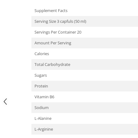
Under Armour
Supplement Facts
Universal
Vitargo
Serving Size 3 capfuls (50 ml)
Weider
Servings Per Container 20
Zenana
Amount Per Serving
Calories
Total Carbohydrate
Sugars
Protein
Vitamin B6
Sodium
L-Alanine
L-Arginine