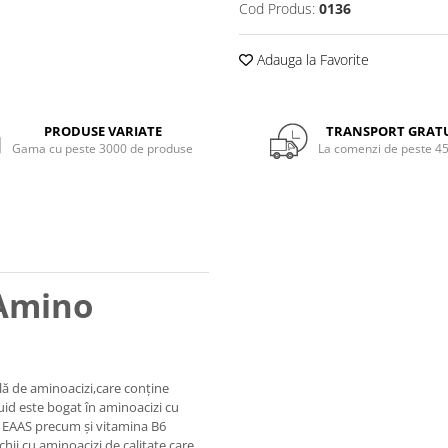
Cod Produs:
0136
Adauga la Favorite
PRODUSE VARIATE
TRANSPORT GRAT
Gama cu peste 3000 de produse
La comenzi de peste 45
 Amino
lă de aminoacizi,care conține
uid este bogat în aminoacizi cu
li EAAS precum și vitamina B6
hii cu aminoacizi de calitate care