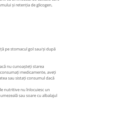
mului și retenția de glicogen,
ață pe stomacul gol sau/și după
dacă nu cunoașteți starea
e, consumați medicamente, aveți
tatea sau sistați consumul dacă
le nutritive nu înlocuiesc un
 umezeală sau soare cu albalajul