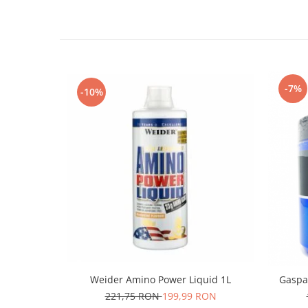
-7%
-10%
Weider Amino Power Liquid 1L
Gaspa
221,75 RON
199,99 RON