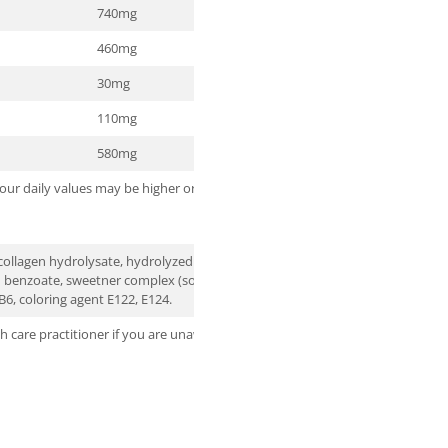
740mg
*
460mg
*
30mg
*
110mg
*
580mg
*
 Your daily values may be higher or lower
[collagen hydrolysate, hydrolyzed whey
dium benzoate, sweetner complex (sodium
B6, coloring agent E122, E124.
h care practitioner if you are unaware of your