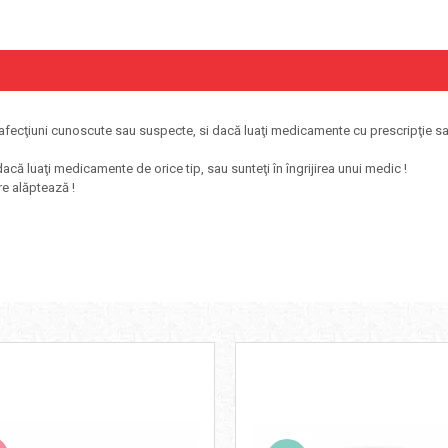
ice afecţiuni cunoscute sau suspecte, si dacă luaţi medicamente cu prescripţie
acă luaţi medicamente de orice tip, sau sunteţi în îngrijirea unui medic !
re alăptează !