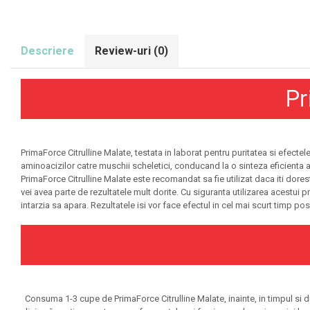
Olimp Sport Nutrition
Optimum Nutrition
Descriere
Review-uri
(0)
Osavi
PerfectShaker
Pr
PeScience
Power System
Pro Supps
Pro Tan
PrimaForce Citrulline Malate, testata in laborat pentru puritatea si efectel
aminoacizilor catre muschii scheletici, conducand la o sinteza eficienta a
Puritan`s Pride
PrimaForce Citrulline Malate este recomandat sa fie utilizat daca iti dore
Raw Nutrition
vei avea parte de rezultatele mult dorite. Cu siguranta utilizarea acestui 
intarzia sa apara. Rezultatele isi vor face efectul in cel mai scurt timp posib
REDCON1
Revoflex
Rich Piana 5% Nutrition
RIPT
Scitec
Consuma 1-3 cupe de PrimaForce Citrulline Malate, inainte, in timpul si du
Scivation