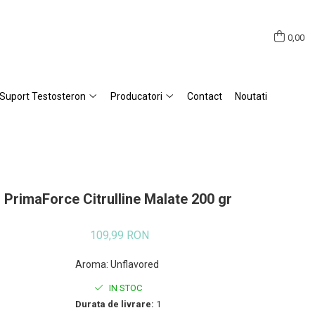
0,00
Suport Testosteron
Producatori
Contact
Noutati
PrimaForce Citrulline Malate 200 gr
109,99 RON
Aroma
:
Unflavored
IN STOC
Durata de livrare:
1