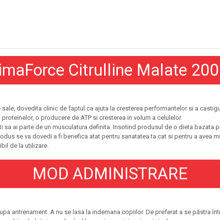
imaForce Citrulline Malate 200
e sale, dovedita clinic de faptul ca ajuta la cresterea performantelor si a casti
 proteinelor, o producere de ATP si cresterea in volum a celulelor.
sti sa ai parte de un musculatura definita. Insotind produsul de o dieta bazata 
produs se va dovedi a fi benefica atat pentru sanatatea ta cat si pentru a avea mu
il de la utilizare.
MOD ADMINISTRARE
pa antrenament. A nu se lasa la indemana copiilor. De preferat a se păstra într