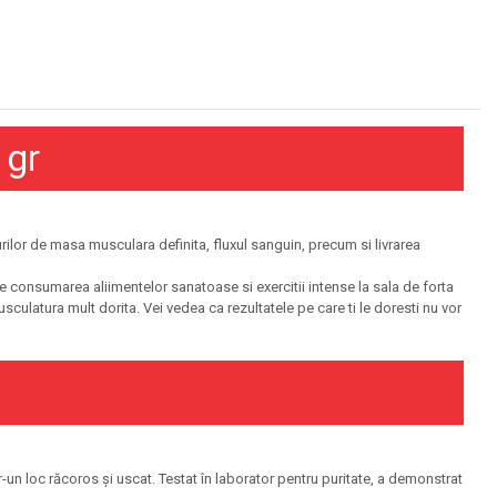
 gr
gurilor de masa musculara definita, fluxul sanguin, precum si livrarea
pe consumarea aliimentelor sanatoase si exercitii intense la sala de forta
sculatura mult dorita. Vei vedea ca rezultatele pe care ti le doresti nu vor
-un loc răcoros și uscat. Testat în laborator pentru puritate, a demonstrat