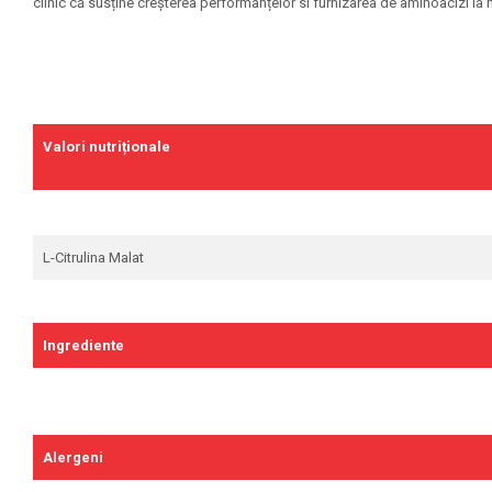
clinic că susține creșterea performanțelor si furnizarea de aminoacizi la 
Skill Nutrition
Smart Shake
Swanson
Under Armour
Valori nutriționale
Universal
Vitargo
Weider
Zenana
L-Citrulina Malat
Ingrediente
Alergeni