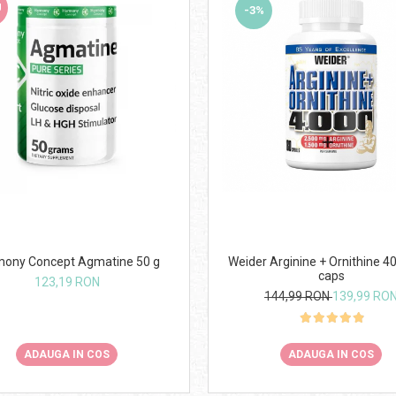
U
-3%
ony Concept Agmatine 50 g
Weider Arginine + Ornithine 4
caps
123,19 RON
144,99 RON
139,99 RO
ADAUGA IN COS
ADAUGA IN COS