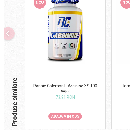
NOU
NO
Produse similare
Ronnie Coleman L-Arginine XS 100
Harm
caps
73,91 RON
ADAUGA IN COS