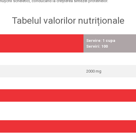
mușchii scheletici, conducând la creșterea sintezei proteinelor.
Tabelul valorilor nutriționale
Servire: 1 cupa
Serviri: 100
2000 mg