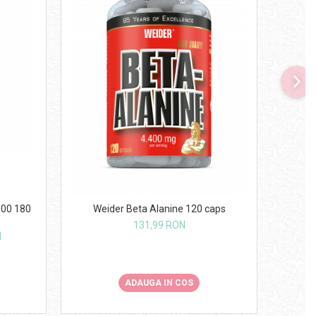
-7
000 180
Weider Beta Alanine 120 caps
131,99 RON
N
ADAUGA IN COS