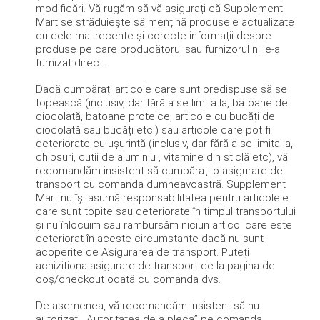
modificări.
Vă rugăm să vă asigurați că Supplement
Mart se străduiește să mențină produsele actualizate
cu cele mai recente și corecte informații despre
produse pe care producătorul sau furnizorul ni le-a
furnizat direct.
Dacă cumpărați articole care sunt predispuse să se
topească (inclusiv, dar fără a se limita la, batoane de
ciocolată, batoane proteice, articole cu bucăți de
ciocolată sau bucăți etc.) sau articole care pot fi
deteriorate cu ușurință (inclusiv, dar fără a se limita la,
chipsuri, cutii de aluminiu , vitamine din sticlă etc), vă
recomandăm insistent să cumpărați o asigurare de
transport cu comanda dumneavoastră.
Supplement
Mart nu își asumă responsabilitatea pentru articolele
care sunt topite sau deteriorate în timpul transportului
și nu înlocuim sau rambursăm niciun articol care este
deteriorat în aceste circumstanțe dacă nu sunt
acoperite de Asigurarea de transport.
Puteți
achiziționa asigurare de transport de la pagina de
coș/checkout odată cu comanda dvs.
De asemenea, vă recomandăm insistent să nu
autorizați „Autoritatea de a pleca” pe comanda