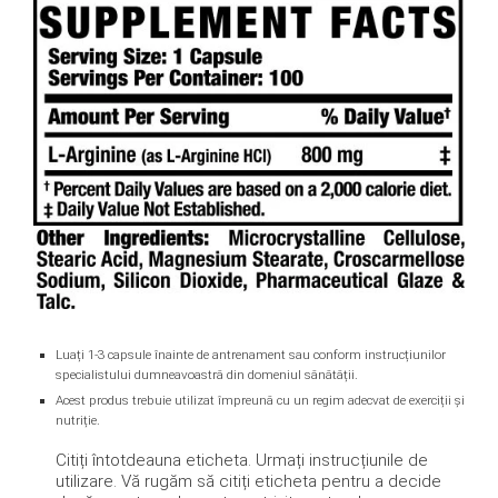
Luați 1-3 capsule înainte de antrenament sau conform instrucțiunilor
specialistului dumneavoastră din domeniul sănătății.
Acest produs trebuie utilizat împreună cu un regim adecvat de exerciții și
nutriție.
Citiți întotdeauna eticheta.
Urmați instrucțiunile de
utilizare.
Vă rugăm să citiți eticheta pentru a decide