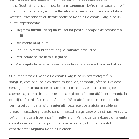
Under Armour
nitric.
Susținând funcții importante în organism, L-Arginina joacă un rol în
Universal
funcția mitocondrială, reglarea fluxului sanguin și comunicarea celulară.
Aceasta înseamnă că cu fiecare porție de Ronnie Coleman L-Arginine XS
Vitargo
puteți experimenta:
Weider
Creșterea fluxului sanguin muscular pentru pompele de despicare a
Zenana
pielii.
Rezistență susținută.
Sprijină livrarea nutrienților și eliminarea deșeurilor.
Recuperare musculară susținută.
Poate ajuta la rezistența sexuală și la sănătatea erectilă a bărbaților.
Suplimentarea cu Ronnie Coleman L-Arginine XS poate crește fluxul
sanguin, ceea ce duce la oxidarea mușchilor „pompați”, oferindu-vă acea
senzație minunată de despicare a pielii în sală.
Acest lucru poate, de
asemenea, scurta timpul de recuperare și poate îmbunătăți performanța la
exercițiu.
Ronnie Coleman L-Arginine XS poate fi, de asemenea, benefic
pentru cei cu hipertensiune arterială, deoarece poate ajuta la scăderea
presiunii sistolice și diastolice prin vasodilatația vaselor de sânge.
Pe scurt,
L-Arginina poate fi benefică în multe feluri!
Pentru cei care doresc un avantaj
cu antrenamentul lor și pompele mai puternice, atunci nu căutați mai
departe decât Arginina Ronnie Coleman.