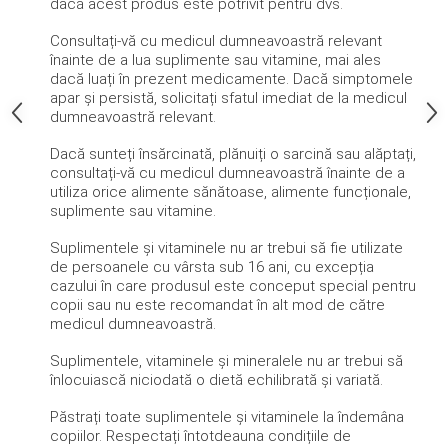
dacă acest produs este potrivit pentru dvs.
Consultați-vă cu medicul dumneavoastră relevant
înainte de a lua suplimente sau vitamine, mai ales
dacă luați în prezent medicamente.
Dacă simptomele
apar și persistă, solicitați sfatul imediat de la medicul
dumneavoastră relevant.
Dacă sunteți însărcinată, plănuiți o sarcină sau alăptați,
consultați-vă cu medicul dumneavoastră înainte de a
utiliza orice alimente sănătoase, alimente funcționale,
suplimente sau vitamine.
Suplimentele și vitaminele nu ar trebui să fie utilizate
de persoanele cu vârsta sub 16 ani, cu excepția
cazului în care produsul este conceput special pentru
copii sau nu este recomandat în alt mod de către
medicul dumneavoastră.
Suplimentele, vitaminele și mineralele nu ar trebui să
înlocuiască niciodată o dietă echilibrată și variată.
Păstrați toate suplimentele și vitaminele la îndemâna
copiilor.
Respectați întotdeauna condițiile de