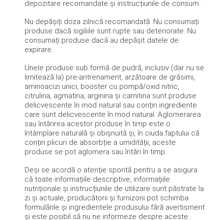
depozitare recomandate și instrucțiunile de consum.
Nu depășiți doza zilnică recomandată.
Nu consumați
produse dacă sigiliile sunt rupte sau deteriorate.
Nu
consumați produse dacă au depășit datele de
expirare.
Unele produse sub formă de pudră, inclusiv (dar nu se
limitează la) pre-antrenament, arzătoare de grăsimi,
aminoacizi unici, booster cu pompă/oxid nitric,
citrulina, agmatina, arginina și carnitina sunt produse
delicvescente în mod natural sau conțin ingrediente
care sunt delicvescente în mod natural.
Aglomerarea
sau întărirea acestor produse în timp este o
întâmplare naturală și obișnuită și, în ciuda faptului că
conțin plicuri de absorbție a umidității, aceste
produse se pot aglomera sau întări în timp.
Deși se acordă o atenție sporită pentru a se asigura
că toate informațiile descriptive, informațiile
nutriționale și instrucțiunile de utilizare sunt păstrate la
zi și actuale, producătorii și furnizorii pot schimba
formulările și ingredientele produsului fără avertisment
și este posibil să nu ne informeze despre aceste