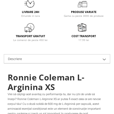
Osavi
PerfectShaker
LIVRARE 24H
PRODUSE VARIATE
Oriunde in tara
Gama cu peste 3000 de produse
PeScience
Power System
Pro Supps
TRANSPORT GRATUIT
COST TRANSPORT
Pro Tan
La comenzi de peste 450 lei
17.99 lei
Puritan`s Pride
Raw Nutrition
REDCON1
Descriere
Revoflex
Rich Piana 5% Nutrition
Ronnie Coleman L-
RIPT
Arginina XS
Scitec
Scivation
Vrei să câștigi acel avantaj cu performanța ta, dar nu știi de unde să
Skill Nutrition
începi?
Ronnie Coleman L-Arginine XS ar putea fi exact ceea ce are nevoie
Smart Shake
corpul tău!
Cu o doză solidă de 800 mg de L-Arginină per capsulă, acest
aminoacid esențial condiționat este un element de construcție important
Swanson
pentru proteine ​​și joacă un rol important în producerea de oxid