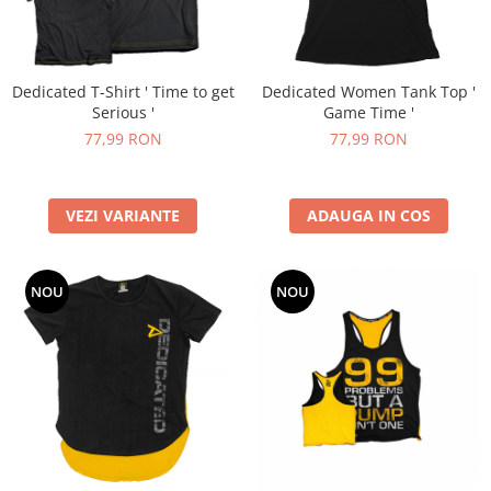
Dedicated T-Shirt ' Time to get
Dedicated Women Tank Top '
Serious '
Game Time '
77,99 RON
77,99 RON
VEZI VARIANTE
ADAUGA IN COS
NOU
NOU