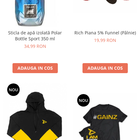
Insulated
Vitamine bărbați / femei
JNX Sports
Îngrijire personală
Kaged
Kevin Levrone
Sticla de apă izolată Polar
Rich Piana 5% Funnel (Pâlnie)
Bottle Sport 350 ml
MEX
19,99 RON
34,99 RON
Muscle Meds
Muscle Pharm
Muscletech
ADAUGA IN COS
ADAUGA IN COS
Mutant
Naughty Boy
Neocell
NOU
Nordic Naturals
NOU
NOW Foods
Nutrend
Nutrex
Olimp Sport Nutrition
Optimum Nutrition