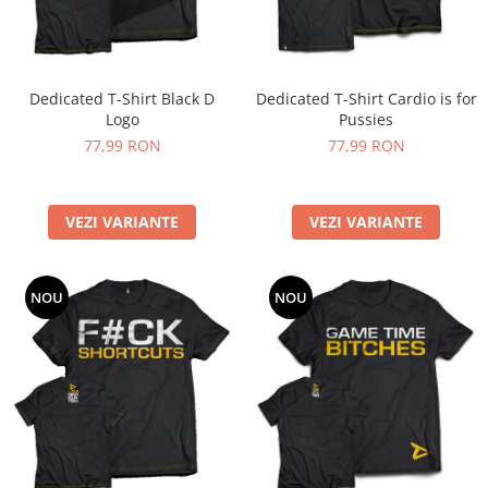
Under Armour
Universal
Vitargo
Weider
Dedicated T-Shirt Black D
Dedicated T-Shirt Cardio is for
Logo
Pussies
Zenana
77,99 RON
77,99 RON
VEZI VARIANTE
VEZI VARIANTE
NOU
NOU