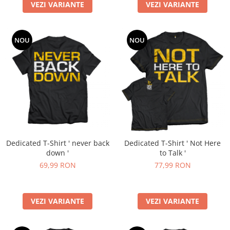
VEZI VARIANTE
VEZI VARIANTE
NOU
NOU
Dedicated T-Shirt ' never back
Dedicated T-Shirt ' Not Here
down '
to Talk '
69,99 RON
77,99 RON
VEZI VARIANTE
VEZI VARIANTE