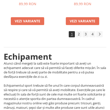
89,99 RON
89,99 RON
VEZI VARIANTE
VEZI VARIANTE
1
2
3
4
Echipament
Atunci când mergeți la sală este foarte important să aveți un
echipament adecvat care să vă permită să faceți diferite mișcări. În sala
de forță trebuie să aveți parte de mobilitate pentru a vă putea
desfășura exercițiile de zi cu zi.
Echipamentul sport trebuie să fie unul în care corpul dumneavoastră
să respire și care să vă permită să aveți mobilitate. Exercițiile pe care le
efectuați în sala de forță sunt de cele mai multe ori foarte solicitante și
necesită o atenție sporita din partea dumneavoastră. În cadrul
magazinului nostru online veți găsi produse precum: tricouri, genți,
mănuși, maiouri, șepci dar și multe alte produse care sunt utile atunci