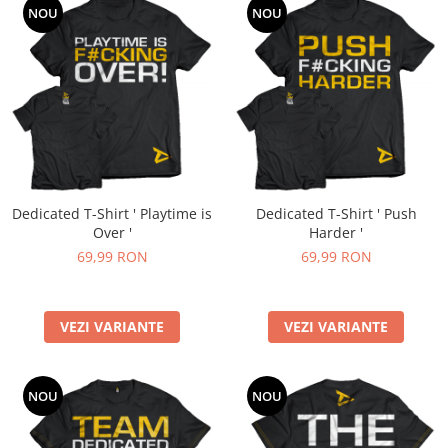
NOU
NOU
Dedicated T-Shirt ' Playtime is
Dedicated T-Shirt ' Push
Over '
Harder '
69,99 RON
69,99 RON
VEZI VARIANTE
VEZI VARIANTE
NOU
NOU