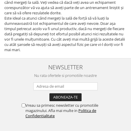
când mergeți la sală. Veți vedea că dacă veți avea un echipament
corespunzător vă va ajuta să aveți parte de un antrenament liniștit și
care să vă ofere rezulatele dorite.
Este ideal ca atunci când mergeți la sală de forță să vă luați la
dumneavoastră tot echipamentul de care aveți nevoie. Doar așa
timpul petrecut acolo va fi unul productiv, dacă nu mergeți de fiecare
dată pregatiți să depuneți tot efortul posibil atunci nici rezultatele nu
vor fi unele mulțumitoare. Cu cât aveți mai multă grijă la aceste detalii
cu atât șansele să reușiți să aveți aspectul fizic pe care vi-l doriți vor fi
mai mari.
NEWSLETTER
Nu rata ofertele si promotiile noastre
Vreau sa primesc newsletter cu promotiile
magazinului. Afla mai multe in
Politica de
Confidentialitate