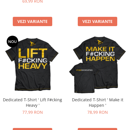
69,99 RON
VEZI VARIANTE
VEZI VARIANTE
NOU
Dedicated T-Shirt ' Lift F#cking
Dedicated T-Shirt ' Make it
Heavy '
Happen '
77,99 RON
78,99 RON