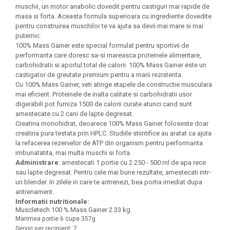
Under Armour
muschii, un motor anabolic dovedit pentru castiguri mai rapide de
masa si forta. Aceasta formula superioara cu ingrediente dovedite
Universal
pentru construirea muschilor te va ajuta sa devii mai mare si mai
Vitargo
puternic.
100% Mass Gainer este special formulat pentru sportivii de
Weider
performanta care doresc sa-si mareasca proteinele alimentare,
Zenana
carbohidratii si aportul total de calorii. 100% Mass Gainer este un
castigator de greutate premium pentru a marii rezistenta.
Cu 100% Mass Gainer, veti atinge etapele de constructie musculara
mai eficient. Proteinele de inalta calitate si carbohidratii usor
digerabili pot furniza 1500 de calorii curate atunci cand sunt
amestecate cu 2 cani de lapte degresat.
Creatina monohidrat, deoarece 100% Mass Gainer foloseste doar
creatina pura testata prin HPLC. Studiile stiintifice au aratat ca ajuta
la refacerea rezervelor de ATP din organism pentru performanta
imbunatatita, mai multa muschi si forta.
Administrare
: amestecati 1 portie cu 2 250 - 500 ml de apa rece
sau lapte degresat. Pentru cele mai bune rezultate, amestecati intr-
un blender. In zilele in care te antrenezi, bea portia imediat dupa
antrenament.
Informatii nutritionale:
Muscletech 100 % Mass Gainer 2.33 kg
Marimea portie 6 cupe 357g
Serviri per recipient: 7