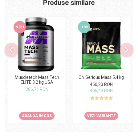
Produse similare
NOU
-10%
ON Serious Mass 5,4 kg
Muscletech Mass Tech
ELITE 3.2 kg USA
450,23 RON
286,71 RON
405,43 RON
VEZI VARIANTE
ADAUGA IN COS