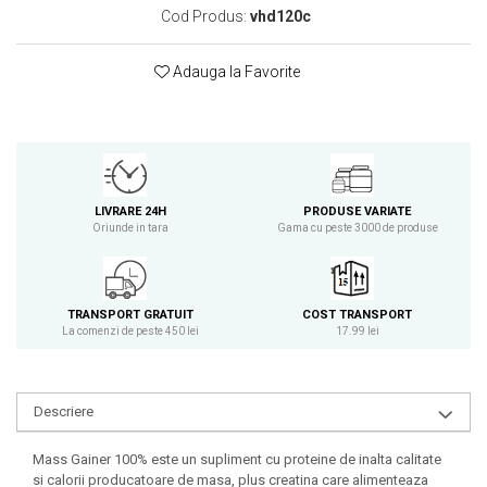
Cod Produs:
vhd120c
Osavi
PerfectShaker
Adauga la Favorite
PeScience
Power System
Pro Supps
Pro Tan
Puritan`s Pride
LIVRARE 24H
PRODUSE VARIATE
Raw Nutrition
Oriunde in tara
Gama cu peste 3000 de produse
REDCON1
Revoflex
Rich Piana 5% Nutrition
TRANSPORT GRATUIT
COST TRANSPORT
RIPT
La comenzi de peste 450 lei
17.99 lei
Scitec
Scivation
Descriere
Skill Nutrition
Smart Shake
Mass Gainer 100% este un supliment cu proteine de inalta calitate
Swanson
si calorii producatoare de masa, plus creatina care alimenteaza