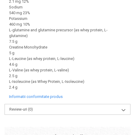
2.1 mg 12%
Sodium
540 mg 23%
Potassium
460 mg 10%
L-glutamine and glutamine precursor (as whey protein, L-
glutamine)
7.5 g
Creatine Monohydrate
5 g
L-Leucine (as whey protein, L-leucine)
4.6 g
L-Valine (as whey protein, L-valine)
2.5 g
L-Isoleucine (as Whey Protein, L-Isoleucine)
2.4 g
Informatii conformitate produs
Review-uri
(0)