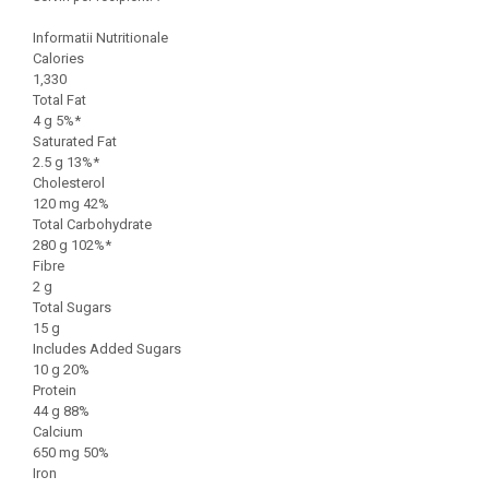
Informatii Nutritionale
Calories
1,330
Total Fat
4 g 5%*
Saturated Fat
2.5 g 13%*
Cholesterol
120 mg 42%
Total Carbohydrate
280 g 102%*
Fibre
2 g
Total Sugars
15 g
Includes Added Sugars
10 g 20%
Protein
44 g 88%
Calcium
650 mg 50%
Iron