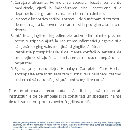
Curățare eficientă: Formula sa specială, bazată pe plante
medicinale, ajută la îndepărtarea plăcii bacteriene și a
depunerilor, asigurând o curățare eficientă a dinților.
Protecție împotriva cariilor: Extractul de sunătoare și extractul
de neem ajută la prevenirea cariilor și la protejarea smalțului
dentar.
Întărirea gingiilor: Ingredientele active din plante precum
neem și triphala ajută la reducerea inflamației gingivale și a
sângerărilor gingivale, menținând gingiile sănătoase.
Respirație proaspătă: Uleiul de mentă conferă o senzație de
prospețime și ajută la combaterea mirosului neplăcut al
respirației.
Siguranță și naturalețe: Himalaya Complete Care Herbal
Toothpaste este formulată fără fluor și fără parabeni, oferind
o alternativă naturală și sigură pentru îngrijirea orală.
Este întotdeauna recomandat să citiți și să respectați
instrucțiunile de pe ambalaj și să consultați un specialist înainte
de utilizarea unui produs pentru îngrijirea orală.