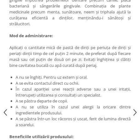
gingiile împotriva problemelor dentare precum cariile, placa
Under Armour
bacteriană și sângerările gingivale. Combinația de plante
Universal
medicinale precum menta, sunătoare, neem și triphala ajută la
curățarea eficientă a dinților, menținându-i sănătoși și
Vitargo
strălucitori.
Weider
Mod de administrare:
Zenana
Aplicați o cantitate mică de pastă de dinți pe periuța de dinți și
periați dinții timp de cel puțin 2 minute, de preferat după fiecare
masă sau cel puțin de două ori pe zi. Evitați înghițirea și clătiți
bine cavitatea bucală cu apă curată după periaj.
A nu se înghiți. Pentru uz extern și oral.
A se evita contactul direct cu ochii.
În cazul apariției unei reacții adverse sau a unei iritații,
întrerupeți utilizarea și consultați un specialist.
A se păstra departe de copii.
A nu se utiliza în cazul unei alergii la oricare dintre
ingredientele produsului.
A se păstra într-un loc răcoros și uscat, ferit de lumina directă
a soarelui.
Beneficiile utilizării produsului: