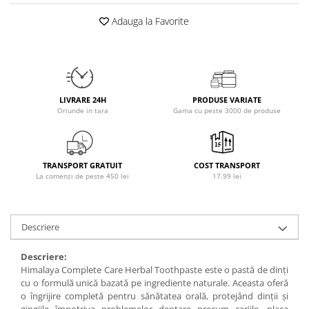
Osavi
Adauga la Favorite
PerfectShaker
PeScience
Power System
Pro Supps
LIVRARE 24H
PRODUSE VARIATE
Pro Tan
Oriunde in tara
Gama cu peste 3000 de produse
Puritan`s Pride
Raw Nutrition
REDCON1
TRANSPORT GRATUIT
COST TRANSPORT
Revoflex
La comenzi de peste 450 lei
17.99 lei
Rich Piana 5% Nutrition
RIPT
Scitec
Descriere
Scivation
Descriere:
Skill Nutrition
Himalaya Complete Care Herbal Toothpaste este o pastă de dinți
Smart Shake
cu o formulă unică bazată pe ingrediente naturale. Aceasta oferă
o îngrijire completă pentru sănătatea orală, protejând dinții și
Swanson