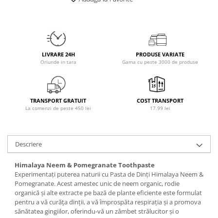
Osavi
PerfectShaker
PeScience
Power System
LIVRARE 24H
PRODUSE VARIATE
Pro Supps
Oriunde in tara
Gama cu peste 3000 de produse
Pro Tan
Puritan`s Pride
Raw Nutrition
TRANSPORT GRATUIT
COST TRANSPORT
La comenzi de peste 450 lei
17.99 lei
REDCON1
Revoflex
Rich Piana 5% Nutrition
Descriere
RIPT
Scitec
Himalaya Neem & Pomegranate Toothpaste
Scivation
Experimentați puterea naturii cu Pasta de Dinți Himalaya Neem &
Pomegranate. Acest amestec unic de neem organic, rodie
Skill Nutrition
organică și alte extracte pe bază de plante eficiente este formulat
Smart Shake
pentru a vă curăța dinții, a vă împrospăta respirația și a promova
Swanson
sănătatea gingiilor, oferindu-vă un zâmbet strălucitor și o