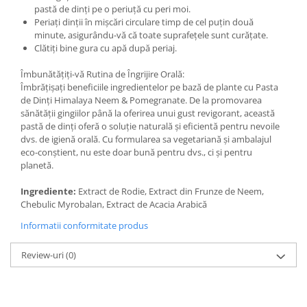
pastă de dinți pe o periuță cu peri moi.
Periați dinții în mișcări circulare timp de cel puțin două
minute, asigurându-vă că toate suprafețele sunt curățate.
Clătiți bine gura cu apă după periaj.
Îmbunătățiți-vă Rutina de Îngrijire Orală:
Îmbrățișați beneficiile ingredientelor pe bază de plante cu Pasta
de Dinți Himalaya Neem & Pomegranate. De la promovarea
sănătății gingiilor până la oferirea unui gust revigorant, această
pastă de dinți oferă o soluție naturală și eficientă pentru nevoile
dvs. de igienă orală. Cu formularea sa vegetariană și ambalajul
eco-conștient, nu este doar bună pentru dvs., ci și pentru
planetă.
Ingrediente:
Extract de Rodie, Extract din Frunze de Neem,
Chebulic Myrobalan, Extract de Acacia Arabică
Informatii conformitate produs
Review-uri
(0)