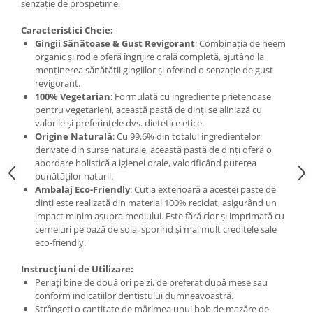
senzație de prospețime.
Under Armour
Universal
Caracteristici Cheie:
Gingii Sănătoase & Gust Revigorant
: Combinația de neem
Vitargo
organic și rodie oferă îngrijire orală completă, ajutând la
Weider
menținerea sănătății gingiilor și oferind o senzație de gust
Zenana
revigorant.
100% Vegetarian
: Formulată cu ingrediente prietenoase
pentru vegetarieni, această pastă de dinți se aliniază cu
valorile și preferințele dvs. dietetice etice.
Origine Naturală
: Cu 99.6% din totalul ingredientelor
derivate din surse naturale, această pastă de dinți oferă o
abordare holistică a igienei orale, valorificând puterea
bunătăților naturii.
Ambalaj Eco-Friendly
: Cutia exterioară a acestei paste de
dinți este realizată din material 100% reciclat, asigurând un
impact minim asupra mediului. Este fără clor și imprimată cu
cerneluri pe bază de soia, sporind și mai mult creditele sale
eco-friendly.
Instrucțiuni de Utilizare:
Periați bine de două ori pe zi, de preferat după mese sau
conform indicațiilor dentistului dumneavoastră.
Strângeți o cantitate de mărimea unui bob de mazăre de