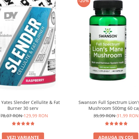
-20%
 Yates Slender Cellulite & Fat
Swanson Full Spectrum Lion
Burner 30 serv
Mushroom 500mg 60 ca
178,07 RON
129,99 RON
39,99 RON
31,99 RON
VEZI VARIANTE
ADAUGA IN COS