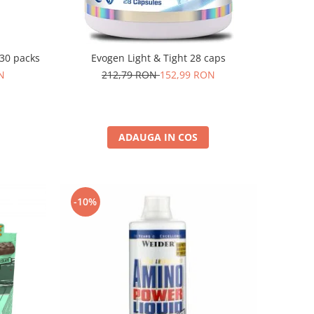
30 packs
Evogen Light & Tight 28 caps
N
212,79 RON
152,99 RON
ADAUGA IN COS
-10%