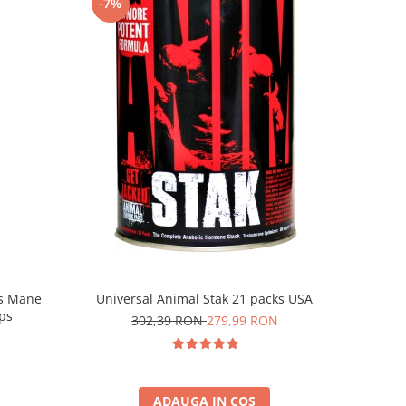
-7%
Universal Animal Stak 21 packs USA
's Mane
ps
302,39 RON
279,99 RON
ADAUGA IN COS