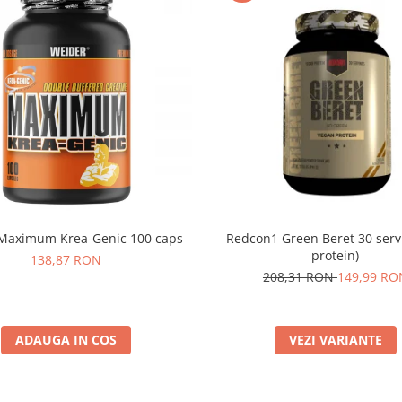
Maximum Krea-Genic 100 caps
Redcon1 Green Beret 30 serv
protein)
138,87 RON
208,31 RON
149,99 RO
ADAUGA IN COS
VEZI VARIANTE