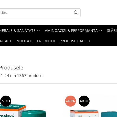
INERALE & SĂNĂTATE
AMINOACIZI & PERFORMANȚĂ
SLĂBI
NTACT
NOUTATI
PROMOTII
PRODUSE CADOU
Produsele
1-
24
din
1367
produse
NOU
-40%
NOU