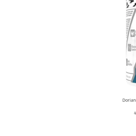
Osavi
PerfectShaker
PeScience
Power System
Pro Supps
Pro Tan
Puritan`s Pride
Raw Nutrition
REDCON1
Revoflex
Rich Piana 5% Nutrition
RIPT
Dorian
Scitec
Scivation
Skill Nutrition
Smart Shake
Swanson