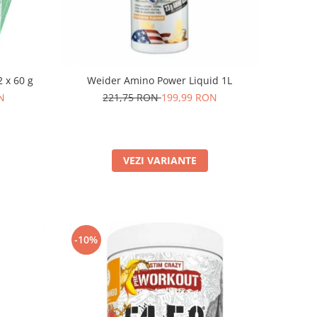
 x 60 g
Weider Amino Power Liquid 1L
N
221,75 RON
199,99 RON
VEZI VARIANTE
-10%