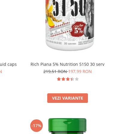
quid caps
Rich Piana 5% Nutrition 5150 30 serv
N
219,51 RON
197,99 RON
VEZI VARIANTE
-17%