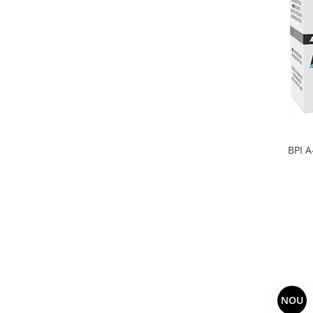
BPI A
NOU