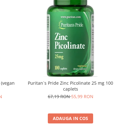
 (vegan
Puritan`s Pride Zinc Picolinate 25 mg 100
caplets
N
67,19 RON
55,99 RON
ADAUGA IN COS