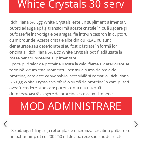
White Crystals 30 serv
Under Armour
Universal
Vitargo
Rich Piana 5% Egg White Crystals este un supliment alimentar,
puteți adăuga apă și transformă aceste cristale în ouă ușoare și
Weider
pufoase fie într-o tigaie pe aragaz, fie într-un castron în cuptorul
Zenana
cu microunde. Aceste cristale albe din ou REAL nu sunt
denaturate sau deteriorate și au fost păstrate în formă lor
originală. Rich Piana 5% Egg White Crystals pot fi adăugate la
mese pentru proteine ​​suplimentare.
Epoca pudrelor de proteine ​​uscate la cald, fierte și deteriorate se
termină. Acum este momentul pentru o sursă de reală de
proteine, care este convenabilă, accesibilă și versatilă. Rich Piana
5% Egg White Crystals vă oferă o sursă de proteine ​​în care puteți
avea încredere și pe care puteți conta mult. Nouă
dumneavoastră alegere de proteine ​​este acum limpede.
MOD ADMINISTRARE
Se adaugă 1 linguriță rotunjita de micronizat creatina pulbere cu
un pahar umplut cu 200-250 ml de apa rece sau suc de fructe.