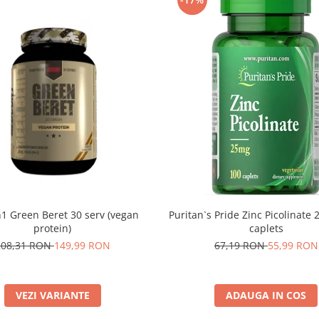
Puritan`s Pride Zinc Picolinate
1 Green Beret 30 serv (vegan
caplets
protein)
67,19 RON
55,99 RON
208,31 RON
149,99 RON
ADAUGA IN COS
VEZI VARIANTE