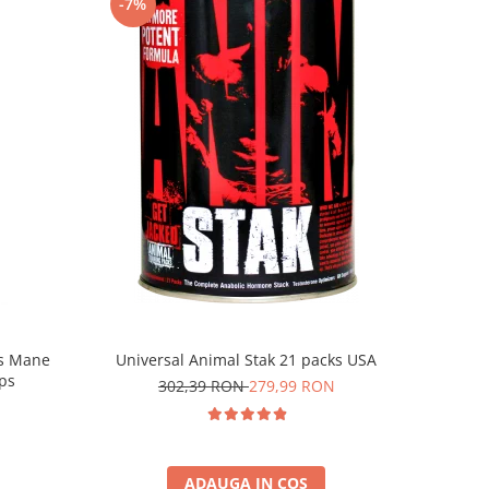
-7%
Universal Animal Stak 21 packs USA
's Mane
ps
302,39 RON
279,99 RON
ADAUGA IN COS