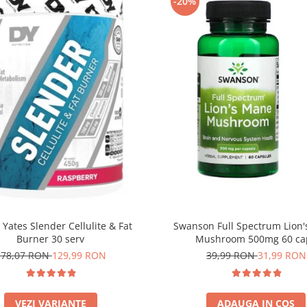
-20%
 Yates Slender Cellulite & Fat
Swanson Full Spectrum Lion
Burner 30 serv
Mushroom 500mg 60 ca
178,07 RON
129,99 RON
39,99 RON
31,99 RON
VEZI VARIANTE
ADAUGA IN COS