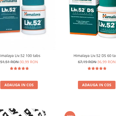
imalaya Liv.52 100 tabs
Himalaya Liv.52 DS 60 t
51,51 RON
30,99 RON
67,19 RON
36,99 RON
ADAUGA IN COS
ADAUGA IN COS