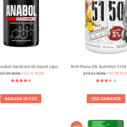
nabol Hardcore 60 liquid caps
Rich Piana 5% Nutrition 5150
167,99 RON
152,31 RON
219,51 RON
197,99 RO
ADAUGA IN COS
VEZI VARIANTE
-17%