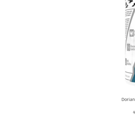
Osavi
PerfectShaker
PeScience
Power System
Pro Supps
Pro Tan
Puritan`s Pride
Raw Nutrition
REDCON1
Revoflex
Rich Piana 5% Nutrition
RIPT
Dorian
Scitec
Scivation
Skill Nutrition
Smart Shake
Swanson