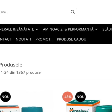
INERALE & SĂNĂTATE
AMINOACIZI & PERFORMANȚĂ
SLĂBI
NTACT
NOUTATI
PROMOTII
PRODUSE CADOU
Produsele
1-
24
din
1367
produse
NOU
-45%
NOU