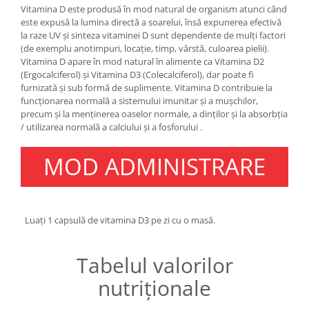
Under Armour
Vitamina D este produsă în mod natural de organism atunci când
este expusă la lumina directă a soarelui, însă expunerea efectivă
Universal
la raze UV și sinteza vitaminei D sunt dependente de mulți factori
Vitargo
(de exemplu anotimpuri, locație, timp, vârstă, culoarea pielii).
Vitamina D apare în mod natural în alimente ca Vitamina D2
Weider
(Ergocalciferol) și Vitamina D3 (Colecalciferol), dar poate fi
Zenana
furnizată și sub formă de suplimente. Vitamina D contribuie la
funcționarea normală a sistemului imunitar și a mușchilor,
precum și la menținerea oaselor normale, a dinților și la absorbția
/ utilizarea normală a calciului și a fosforului .
MOD ADMINISTRARE
Luați 1 capsulă de vitamina D3 pe zi cu o masă.
Tabelul valorilor
nutriționale