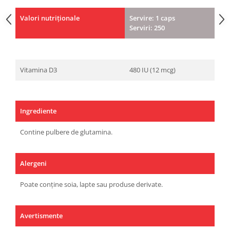
Valori nutriționale
Servire: 1 caps
Serviri: 250
Vitamina D3
480 IU (12 mcg)
Ingrediente
Contine pulbere de glutamina.
Alergeni
Poate conține soia, lapte sau produse derivate.
Avertismente