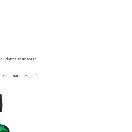
i
ntioxidant suplimentar
 zi, cu mâncare și apă.