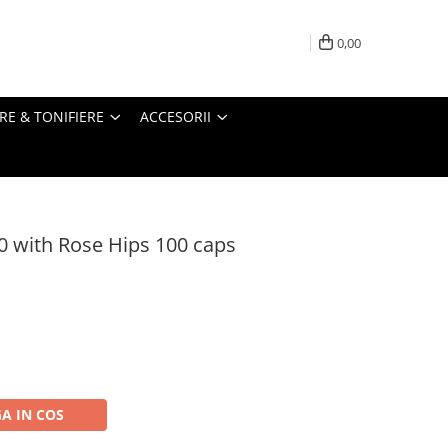
0,00
RE & TONIFIERE
ACCESORII
 with Rose Hips 100 caps
A IN COS