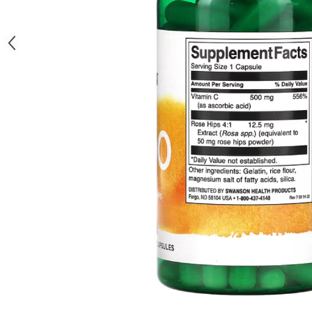
Under Armour
Universal
Vitargo
Weider
Zenana