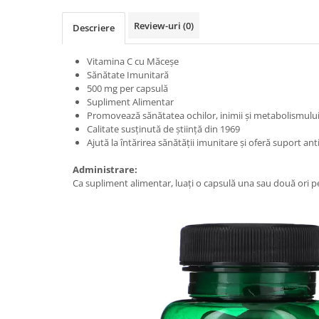
Osavi
Review-uri
(0)
Descriere
PerfectShaker
PeScience
Vitamina C cu Măceșe
Power System
Sănătate Imunitară
Pro Supps
500 mg per capsulă
Supliment Alimentar
Pro Tan
Promovează sănătatea ochilor, inimii și metabolismulu
Puritan`s Pride
Calitate susținută de știință din 1969
Raw Nutrition
Ajută la întărirea sănătății imunitare și oferă suport a
REDCON1
Administrare:
Revoflex
Ca supliment alimentar, luați o capsulă una sau două ori pe
Rich Piana 5% Nutrition
RIPT
Scitec
Scivation
Skill Nutrition
Smart Shake
Swanson