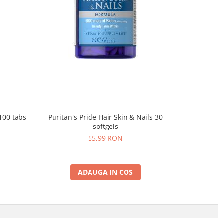
100 tabs
Puritan`s Pride Hair Skin & Nails 30
Puritan`s
softgels
Subl
55,99 RON
ADAUGA IN COS