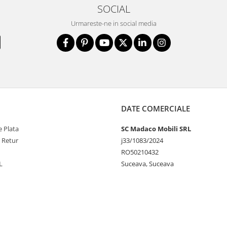
SOCIAL
Urmareste-ne in social media
DATE COMERCIALE
 Plata
SC Madaco Mobili SRL
e Retur
j33/1083/2024
RO50210432
L
Suceava, Suceava