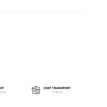
UIT
COST TRANSPORT
0 lei
17.99 lei