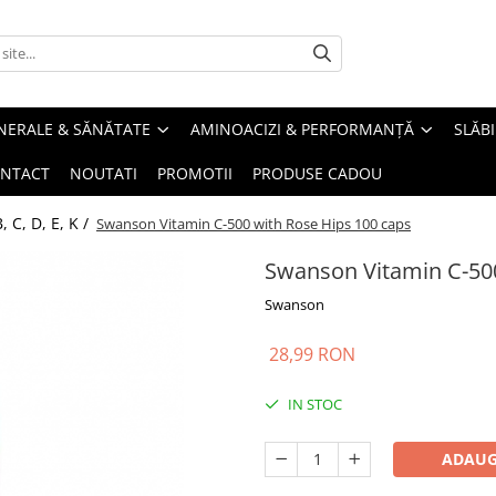
INERALE & SĂNĂTATE
AMINOACIZI & PERFORMANȚĂ
SLĂBI
NTACT
NOUTATI
PROMOTII
PRODUSE CADOU
, C, D, E, K /
Swanson Vitamin C-500 with Rose Hips 100 caps
Swanson Vitamin C-500
Swanson
28,99 RON
IN STOC
ADAUG