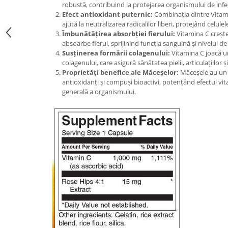
robustă, contribuind la protejarea organismului de infecț
Under Armour
Efect antioxidant puternic:
Combinația dintre Vitami
Universal
ajută la neutralizarea radicalilor liberi, protejând celulel
Vitargo
Îmbunătățirea absorbției fierului:
Vitamina C crește
absoarbe fierul, sprijinind funcția sanguină și nivelul de
Weider
Susținerea formării colagenului:
Vitamina C joacă un
Zenana
colagenului, care asigură sănătatea pielii, articulațiilor ș
Proprietăți benefice ale Măceșelor:
Măceșele au un c
antioxidanți și compuși bioactivi, potențând efectul vit
generală a organismului.