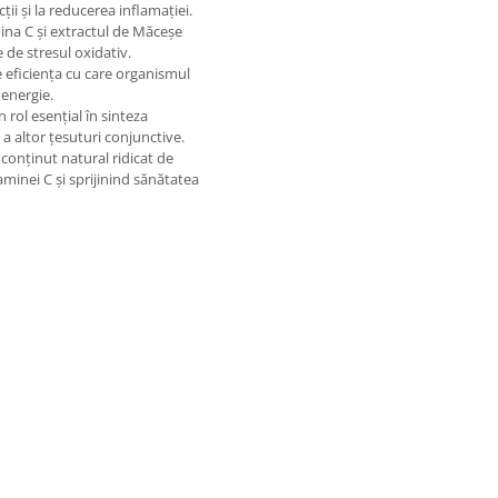
ii și la reducerea inflamației.
na C și extractul de Măceșe
e de stresul oxidativ.
 eficiența cu care organismul
 energie.
 rol esențial în sinteza
i a altor țesuturi conjunctive.
onținut natural ridicat de
aminei C și sprijinind sănătatea