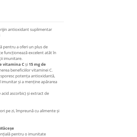
sprijin antioxidant suplimentar
i
ă pentru a oferi un plus de
ce funcționează excelent atât în
ții imunitare.
e vitamina C
și
15 mg de
erea beneficiilor vitaminei C.
 sporesc potența antioxidantă,
l imunitar și a menține apărarea
acid ascorbic) și extract de
 ori pe zi, împreună cu alimente și
 Măceșe
nțială pentru o imunitate