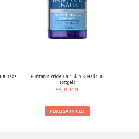
100 tabs
Puritan`s Pride Hair Skin & Nails 30
Puritan`s
softgels
Subl
55,99 RON
ADAUGA IN COS