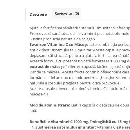
Osavi
PerfectShaker
Review-uri
(0)
Descriere
PeScience
Power System
Ajută la fortificarea sănătății sistemului imunitar și oferă 
Promovează sănătatea ochilor, a inimii și a metabolismulu
Pro Supps
Susține producția naturală de colagen
Pro Tan
Swanson Vitamina C cu Măceșe
este combinația perfect
antioxidanți sistemului tău imunitar. Aceste capsule practi
Puritan`s Pride
deplasare, cât și acasă, pentru a ajuta la fortificarea sănătă
Raw Nutrition
Această formulă cu potență ridicată furnizează
1.000 mg d
REDCON1
extract de măceșe
în fiecare capsulă, făcând ușoară obțin
Dar de ce măceșe? Aceste fructe conțin bioflavonoide care
Revoflex
formând astfel un duo dinamic pentru a-ți susține sistemu
Rich Piana 5% Nutrition
naturală a corpului pregătită pentru orice provocare.
RIPT
Aceste capsule convenabile oferă vitamina C (sub formă de 
măceșe 4:1.
Scitec
Scivation
Mod de administrare
: luați 1 capsulă o dată sau de două
apă.
Skill Nutrition
Smart Shake
Beneficiile Vitaminei C 1000 mg, îmbogățită cu 15 mg
Swanson
Susținerea sistemului imunitar:
Vitamina C este ese