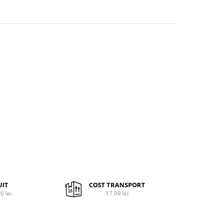
UIT
COST TRANSPORT
0 lei
17.99 lei