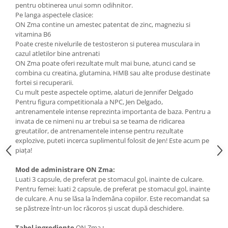
pentru obtinerea unui somn odihnitor.
Under Armour
Pe langa aspectele clasice:
Universal
ON Zma contine un amestec patentat de zinc, magneziu si
Vitargo
vitamina B6
Poate creste nivelurile de testosteron si puterea musculara in
Weider
cazul atletilor bine antrenati
Zenana
ON Zma poate oferi rezultate mult mai bune, atunci cand se
combina cu creatina, glutamina, HMB sau alte produse destinate
fortei si recuperarii.
Cu mult peste aspectele optime, alaturi de Jennifer Delgado
Pentru figura competitionala a NPC, Jen Delgado,
antrenamentele intense reprezinta importanta de baza. Pentru a
invata de ce nimeni nu ar trebui sa se teama de ridicarea
greutatilor, de antrenamentele intense pentru rezultate
explozive, puteti incerca suplimentul folosit de Jen! Este acum pe
piața!
Mod de administrare ON Zma:
Luati 3 capsule, de preferat pe stomacul gol, inainte de culcare.
Pentru femei: luati 2 capsule, de preferat pe stomacul gol, inainte
de culcare. A nu se lăsa la îndemâna copiilor. Este recomandat sa
se păstreze într-un loc răcoros și uscat după deschidere.
Tabel ingrediente
ON Zma
: