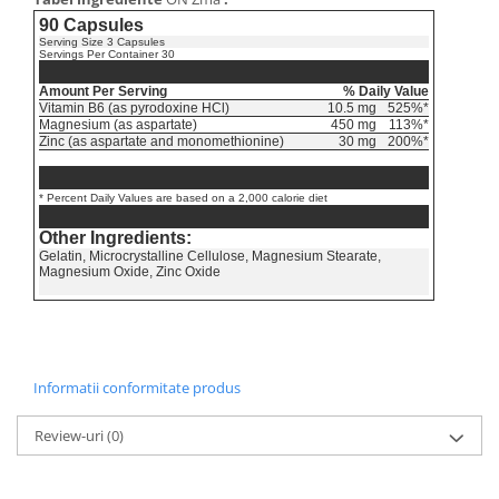
90 Capsules
Serving Size 3 Capsules
Servings Per Container 30
Amount Per Serving
% Daily Value
Vitamin B6 (as pyrodoxine HCl)
10.5 mg
525%*
Magnesium (as aspartate)
450 mg
113%*
Zinc (as aspartate and monomethionine)
30 mg
200%*
* Percent Daily Values are based on a 2,000 calorie diet
Other Ingredients:
Gelatin
, Microcrystalline Cellulose
, Magnesium Stearate
,
Magnesium Oxide
, Zinc Oxide
Informatii conformitate produs
Review-uri
(0)