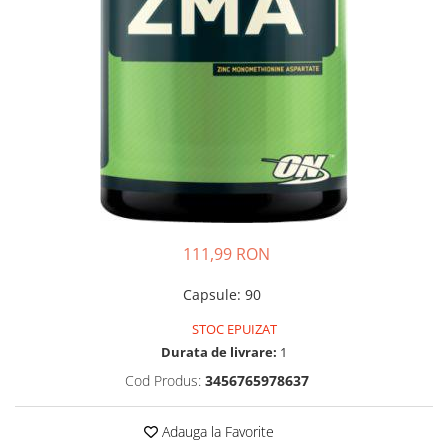
Insulated
Vitamine bărbați / femei
JNX Sports
Îngrijire personală
Kaged
Kevin Levrone
MEX
Muscle Meds
Muscle Pharm
Muscletech
Mutant
111,99 RON
Naughty Boy
Neocell
Capsule
:
90
Nordic Naturals
STOC EPUIZAT
NOW Foods
Durata de livrare:
1
Nutrend
Cod Produs:
3456765978637
Nutrex
Olimp Sport Nutrition
Adauga la Favorite
Optimum Nutrition