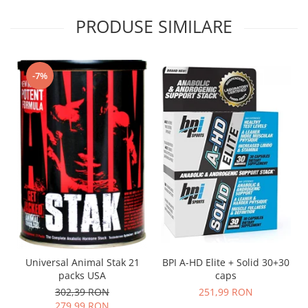
PRODUSE SIMILARE
-7%
Universal Animal Stak 21
BPI A-HD Elite + Solid 30+30
packs USA
caps
302,39 RON
251,99 RON
279,99 RON