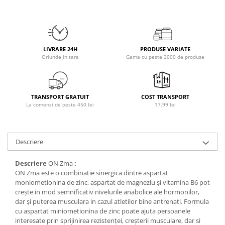
Osavi
PerfectShaker
PeScience
Power System
LIVRARE 24H
PRODUSE VARIATE
Oriunde in tara
Gama cu peste 3000 de produse
Pro Supps
Pro Tan
Puritan`s Pride
TRANSPORT GRATUIT
COST TRANSPORT
Raw Nutrition
La comenzi de peste 450 lei
17.99 lei
REDCON1
Revoflex
Rich Piana 5% Nutrition
Descriere
RIPT
Descriere
ON Zma
:
Scitec
ON Zma este o combinatie sinergica dintre aspartat
Scivation
moniometionina de zinc, aspartat de magneziu și vitamina B6 pot
Skill Nutrition
crește in mod semnificativ nivelurile anabolice ale hormonilor,
dar și puterea musculara in cazul atletilor bine antrenati. Formula
Smart Shake
cu aspartat miniometionina de zinc poate ajuta persoanele
Swanson
interesate prin sprijinirea rezistenței, creșterii musculare, dar si