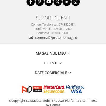
SUPORT CLIENTI
Comeni Telefonice : 0748520434
Luni - Vineri -- 09.00 - 17.00
Sambata -- 09.00 - 14.00
comenzi@proteinemag.ro
MAGAZINUL MEU
CLIENTI
DATE COMERCIALE
©Copyright SC Madaco Mobili SRL 2026
Platforma E-commerce
by Gomag