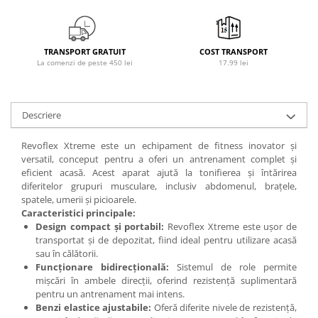
Osavi
PerfectShaker
PeScience
TRANSPORT GRATUIT
COST TRANSPORT
La comenzi de peste 450 lei
17.99 lei
Power System
Pro Supps
Pro Tan
Descriere
Puritan`s Pride
Raw Nutrition
Revoflex Xtreme este un echipament de fitness inovator și
versatil, conceput pentru a oferi un antrenament complet și
REDCON1
eficient acasă. Acest aparat ajută la tonifierea și întărirea
Revoflex
diferitelor grupuri musculare, inclusiv abdomenul, brațele,
Rich Piana 5% Nutrition
spatele, umerii și picioarele.
Caracteristici principale:
RIPT
Design compact și portabil:
Revoflex Xtreme este ușor de
Scitec
transportat și de depozitat, fiind ideal pentru utilizare acasă
Scivation
sau în călătorii.
Funcționare bidirecțională:
Sistemul de role permite
Skill Nutrition
mișcări în ambele direcții, oferind rezistență suplimentară
Smart Shake
pentru un antrenament mai intens.
Swanson
Benzi elastice ajustabile:
Oferă diferite nivele de rezistență,