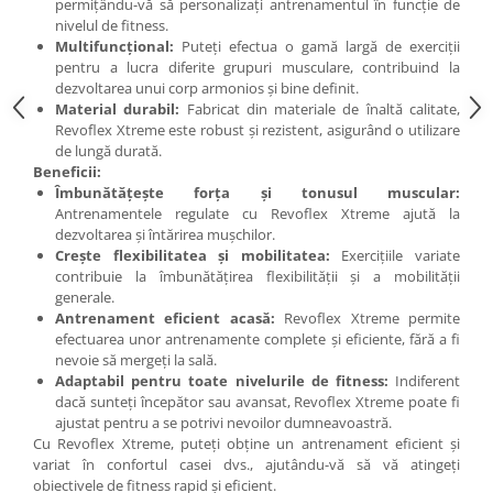
permițându-vă să personalizați antrenamentul în funcție de
Under Armour
nivelul de fitness.
Universal
Multifuncțional:
Puteți efectua o gamă largă de exerciții
pentru a lucra diferite grupuri musculare, contribuind la
Vitargo
dezvoltarea unui corp armonios și bine definit.
Weider
Material durabil:
Fabricat din materiale de înaltă calitate,
Zenana
Revoflex Xtreme este robust și rezistent, asigurând o utilizare
de lungă durată.
Beneficii:
Îmbunătățește forța și tonusul muscular:
Antrenamentele regulate cu Revoflex Xtreme ajută la
dezvoltarea și întărirea mușchilor.
Crește flexibilitatea și mobilitatea:
Exercițiile variate
contribuie la îmbunătățirea flexibilității și a mobilității
generale.
Antrenament eficient acasă:
Revoflex Xtreme permite
efectuarea unor antrenamente complete și eficiente, fără a fi
nevoie să mergeți la sală.
Adaptabil pentru toate nivelurile de fitness:
Indiferent
dacă sunteți începător sau avansat, Revoflex Xtreme poate fi
ajustat pentru a se potrivi nevoilor dumneavoastră.
Cu Revoflex Xtreme, puteți obține un antrenament eficient și
variat în confortul casei dvs., ajutându-vă să vă atingeți
obiectivele de fitness rapid și eficient.