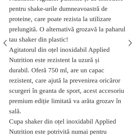
Under Armour
pentru shake-urile dumneavoastră de
Universal
proteine, care poate rezista la utilizare
Vitargo
Weider
prelungită.
O alternativă grozavă la paharul
Zenana
tau shaker din plastic!
Agitatorul din oțel inoxidabil Applied
Nutrition este rezistent la uzură și
durabil.
Oferă 750 ml, are un capac
rezistent, care ajută la prevenirea oricăror
scurgeri în geanta de sport, acest accesoriu
premium ediție limitată va arăta grozav în
sală.
Cupa shaker din oțel inoxidabil Applied
Nutrition este potrivită numai pentru