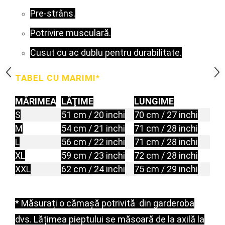
Under Armour
Pre-strâns.
Universal
Vitargo
Potrivire musculară.
Weider
Cusut cu ac dublu pentru durabilitate.
Zenana
TABEL CU MARIMI*
MĂRIMEA
LĂŢIME
LUNGIME
S
51 cm / 20 inchi
70 cm / 27 inchi
M
54 cm / 21 inchi
71 cm / 28 inchi
L
56 cm / 22 inchi
71 cm / 28 inchi
XL
59 cm / 23 inchi
72 cm / 28 inchi
XXL
62 cm / 24 inchi
75 cm / 29 inchi
* Măsurați o cămașă potrivită
din garderoba
dvs.
Lățimea pieptului se măsoară de la axilă la