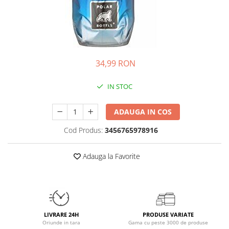
Insulated
Vitamine bărbați / femei
JNX Sports
Îngrijire personală
Kaged
Kevin Levrone
34,99 RON
MEX
Muscle Meds
IN STOC
Muscle Pharm
Muscletech
ADAUGA IN COS
Mutant
Cod Produs:
3456765978916
Naughty Boy
Neocell
Adauga la Favorite
Nordic Naturals
NOW Foods
Nutrend
Nutrex
Olimp Sport Nutrition
LIVRARE 24H
PRODUSE VARIATE
Oriunde in tara
Gama cu peste 3000 de produse
Optimum Nutrition