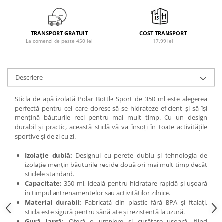
Osavi
PerfectShaker
TRANSPORT GRATUIT
COST TRANSPORT
PeScience
La comenzi de peste 450 lei
17.99 lei
Power System
Pro Supps
Pro Tan
Descriere
Puritan`s Pride
Sticla de apă izolată Polar Bottle Sport de 350 ml este alegerea
Raw Nutrition
perfectă pentru cei care doresc să se hidrateze eficient și să își
REDCON1
mențină băuturile reci pentru mai mult timp. Cu un design
Revoflex
durabil și practic, această sticlă vă va însoți în toate activitățile
sportive și de zi cu zi.
Rich Piana 5% Nutrition
RIPT
Izolație dublă:
Designul cu perete dublu și tehnologia de
Scitec
izolație mențin băuturile reci de două ori mai mult timp decât
sticlele standard.
Scivation
Capacitate:
350 ml, ideală pentru hidratare rapidă și ușoară
Skill Nutrition
în timpul antrenamentelor sau activităților zilnice.
Smart Shake
Material durabil:
Fabricată din plastic fără BPA și ftalați,
sticla este sigură pentru sănătate și rezistentă la uzură.
Swanson
Gură largă:
Oferă o umplere și curățare ușoară, fiind