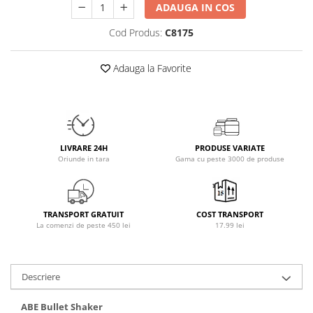
ADAUGA IN COS
Osavi
PerfectShaker
Cod Produs:
C8175
PeScience
Power System
Adauga la Favorite
Pro Supps
Pro Tan
Puritan`s Pride
Raw Nutrition
LIVRARE 24H
PRODUSE VARIATE
REDCON1
Oriunde in tara
Gama cu peste 3000 de produse
Revoflex
Rich Piana 5% Nutrition
RIPT
TRANSPORT GRATUIT
COST TRANSPORT
La comenzi de peste 450 lei
17.99 lei
Scitec
Scivation
Skill Nutrition
Descriere
Smart Shake
Swanson
ABE Bullet Shaker