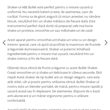
Under Armour
Shaker-ul ABE Bullet este perfect pentru o mixare ușoară și
Universal
uniformă. Nu necesită baterii și este, de asemenea, ușor de
Vitargo
curățat. Forma sa de glonț asigură că niciun amestec nu rămâne
blocat, rezultând într-un shake mătăsos de fiecare dată. Este
Weider
instrumentul perfect dacă doriți să preparați cele mai bune
Zenana
shake-uri proteice, smoothie-uri sau milkshake-uri de casă!
Acest aparat pentru smoothie-uri/shake-uri vine cu un design
interior special, care vă ajută să profitați la maximum de fructele
și legumele dumneavoastră. Shaker-ul puternic lichefiază
ingredientele pentru o mixare mai ușoară, rezultând într-un
shake cremos și fin de fiecare dată.
Obțineți doza zilnică de fructe și legume cu acest Bullet Shaker.
Creați smoothie-uri și shake-uri delicioase în câteva secunde, fără
risipă! Acest shaker de tip bullet are un design elegant, care este
atât stilat, cât și practic pentru utilizarea zilnică. Bullet Shaker-ul
nostru este un blender portabil, de mână, pentru mixare rapidă și
ușoară acasă sau în deplasare. De asemenea, dispune de o bază
anti-alunecare și un mâner ergonomic pentru o utilizare
confortabilă.
Această sticlă shaker pentru proteine are un capac etanș care nu