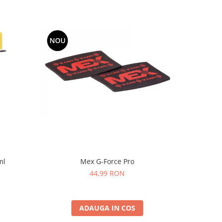
NOU
NOU
Mex G-Force Pro
ml
Sticla de 
44,99 RON
ADAUGA IN COS