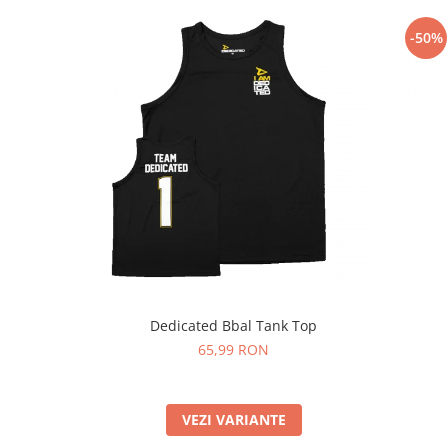
Under Armour
-50%
Universal
Vitargo
Weider
Zenana
Dedicated Bbal Tank Top
65,99 RON
VEZI VARIANTE