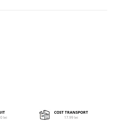
UIT
COST TRANSPORT
0 lei
17.99 lei