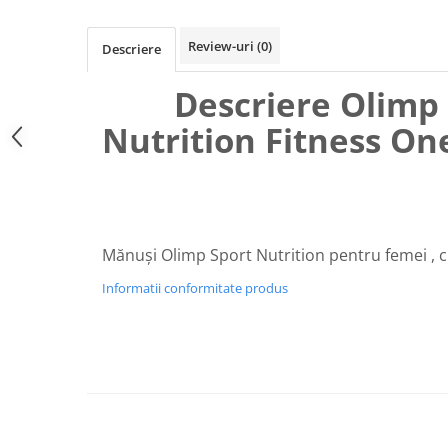
Osavi
PerfectShaker
Review-uri
(0)
Descriere
PeScience
Descriere Olimp 
Power System
Pro Supps
Nutrition Fitness On
Pro Tan
Puritan`s Pride
Raw Nutrition
REDCON1
Revoflex
Mănuși Olimp Sport Nutrition pentru femei , c
Rich Piana 5% Nutrition
Informatii conformitate produs
RIPT
Scitec
Scivation
Skill Nutrition
Smart Shake
Swanson