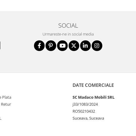
SOCIAL
Urmareste-ne in social media
DATE COMERCIALE
 Plata
SC Madaco Mobili SRL
e Retur
j33/1083/2024
RO50210432
L
Suceava, Suceava