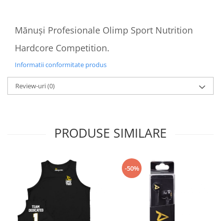
Under Armour
Universal
Mănuși Profesionale Olimp Sport Nutrition
Vitargo
Weider
Hardcore Competition.
Zenana
Informatii conformitate produs
Review-uri
(0)
PRODUSE SIMILARE
-50%