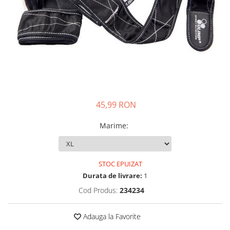
Insulated
Vitamine bărbați / femei
JNX Sports
Îngrijire personală
Kaged
Kevin Levrone
MEX
Muscle Meds
Muscle Pharm
45,99 RON
Muscletech
Mutant
Marime
:
Naughty Boy
Neocell
Nordic Naturals
STOC EPUIZAT
NOW Foods
Durata de livrare:
1
Nutrend
Cod Produs:
234234
Nutrex
Olimp Sport Nutrition
Adauga la Favorite
Optimum Nutrition