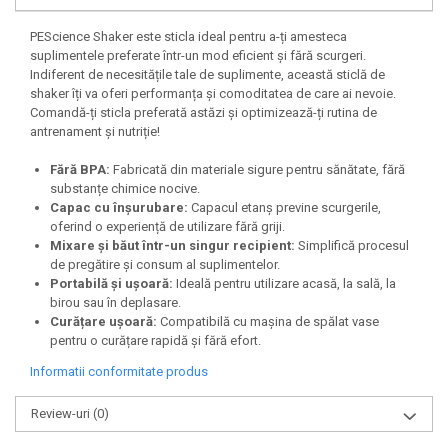
Under Armour
PEScience Shaker este sticla ideal pentru a-ți amesteca
Universal
suplimentele preferate într-un mod eficient și fără scurgeri.
Vitargo
Indiferent de necesitățile tale de suplimente, această sticlă de
Weider
shaker îți va oferi performanța și comoditatea de care ai nevoie.
Comandă-ți sticla preferată astăzi și optimizează-ți rutina de
Zenana
antrenament și nutriție!
Fără BPA:
Fabricată din materiale sigure pentru sănătate, fără
substanțe chimice nocive.
Capac cu înșurubare:
Capacul etanș previne scurgerile,
oferind o experiență de utilizare fără griji.
Mixare și băut într-un singur recipient:
Simplifică procesul
de pregătire și consum al suplimentelor.
Portabilă și ușoară:
Ideală pentru utilizare acasă, la sală, la
birou sau în deplasare.
Curățare ușoară:
Compatibilă cu mașina de spălat vase
pentru o curățare rapidă și fără efort.
Informatii conformitate produs
Review-uri
(0)